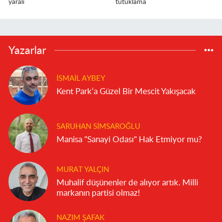
yaralı
tutuklama
Yazarlar
İSMAIL AYBEY
Kent Park’a Güzel Bir Mescit Yakışacak
SARUHAN SIMSAROĞLU
Manisa "Sanayi Odası" Hak Etmiyor mu?
MURAT YALÇIN
Muhalif düşünenler de alıyor artık. Milli
markanın partisi olmaz!
NAZIM ŞAFAK