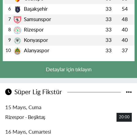
Başakşehir
33
54
6
Samsunspor
33
48
7
Rizespor
33
40
8
Konyaspor
33
40
9
Alanyaspor
33
37
10
Detaylar için tıklayın
Süper Lig Fikstür
15 Mayıs, Cuma
Rizespor - Beşiktaş
20:00
16 Mayıs, Cumartesi