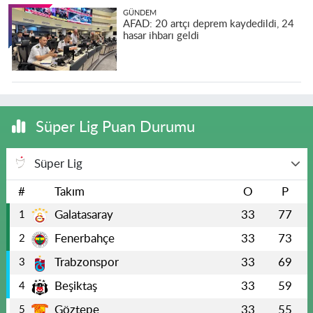
GÜNDEM
AFAD: 20 artçı deprem kaydedildi, 24
hasar ihbarı geldi
Süper Lig Puan Durumu
Süper Lig
#
Takım
O
P
Galatasaray
33
77
1
Fenerbahçe
33
73
2
Trabzonspor
33
69
3
Beşiktaş
33
59
4
Göztepe
33
55
5