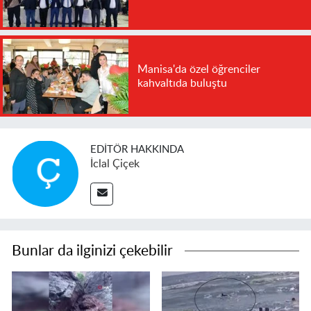
Manisa'da özel öğrenciler
kahvaltıda buluştu
EDITÖR HAKKINDA
İclal Çiçek
Bunlar da ilginizi çekebilir