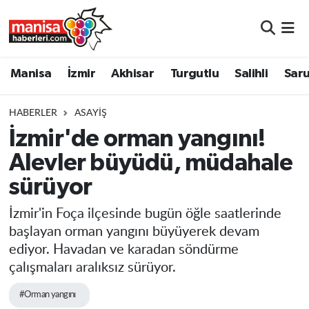
Manisa
Manisa Nöbetçi Eczaneler
Manisa
İzmir
Akhisar
Turgutlu
Salihli
Saru
İzmir
Manisa Hava Durumu
HABERLER
ASAYIŞ
Akhisar
Manisa Namaz Vakitleri
İzmir'de orman yangını!
Alevler büyüdü, müdahale
Turgutlu
Manisa Trafik Yoğunluk Haritası
sürüyor
Salihli
Süper Lig Puan Durumu ve Fikstür
İzmir'in Foça ilçesinde bugün öğle saatlerinde
Saruhanlı
Tüm Manşetler
başlayan orman yangını büyüyerek devam
ediyor. Havadan ve karadan söndürme
Soma
Son Dakika Haberleri
çalışmaları aralıksız sürüyor.
#Orman yangını
Resmi İlanlar
Haber Arşivi