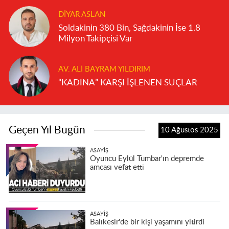
DIYAR ASLAN
Soldakinin 380 Bin, Sağdakinin İse 1.8
Milyon Takipçisi Var
AV. ALI BAYRAM YILDIRIM
“KADINA” KARŞI İŞLENEN SUÇLAR
Geçen Yıl Bugün
10 Ağustos 2025
ASAYIŞ
Oyuncu Eylül Tumbar'ın depremde
amcası vefat etti
ASAYIŞ
Balıkesir'de bir kişi yaşamını yitirdi