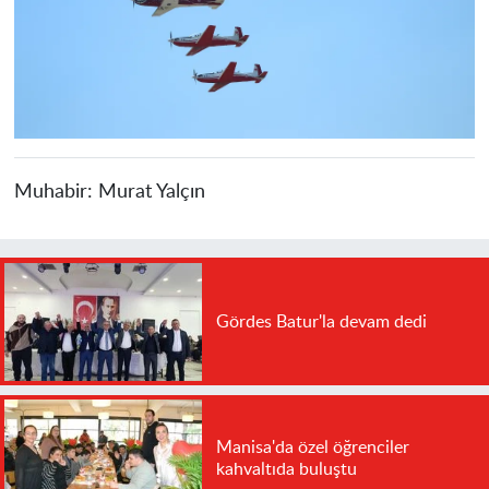
Muhabir:
Murat Yalçın
Gördes Batur'la devam dedi
Manisa'da özel öğrenciler
kahvaltıda buluştu