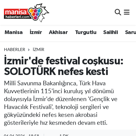
Manisa
Manisa Nöbetçi Eczaneler
Manisa
İzmir
Akhisar
Turgutlu
Salihli
Saru
İzmir
Manisa Hava Durumu
HABERLER
İZMIR
Akhisar
Manisa Namaz Vakitleri
İzmir'de festival coşkusu:
SOLOTÜRK nefes kesti
Turgutlu
Manisa Trafik Yoğunluk Haritası
Milli Savunma Bakanlığınca, Türk Hava
Salihli
Süper Lig Puan Durumu ve Fikstür
Kuvvetlerinin 115'inci kuruluş yıl dönümü
dolayısıyla İzmir'de düzenlenen 'Gençlik ve
Saruhanlı
Tüm Manşetler
Havacılık Festivali', teknoloji sergileri ve
gökyüzündeki nefes kesen akrobasi
Soma
Son Dakika Haberleri
gösterileriyle hız kesmeden devam etti.
Resmi İlanlar
Haber Arşivi