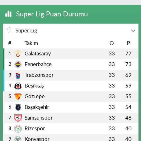
Süper Lig Puan Durumu
Süper Lig
#
Takım
O
P
Galatasaray
33
77
1
Fenerbahçe
33
73
2
Trabzonspor
33
69
3
Beşiktaş
33
59
4
Göztepe
33
55
5
Başakşehir
33
54
6
Samsunspor
33
48
7
Rizespor
33
40
8
Konyaspor
33
40
9