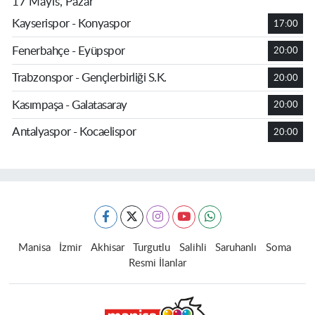
17 Mayıs, Pazar
Kayserispor - Konyaspor
17:00
Fenerbahçe - Eyüpspor
20:00
Trabzonspor - Gençlerbirliği S.K.
20:00
Kasımpaşa - Galatasaray
20:00
Antalyaspor - Kocaelispor
20:00
Manisa
İzmir
Akhisar
Turgutlu
Salihli
Saruhanlı
Soma
Resmi İlanlar