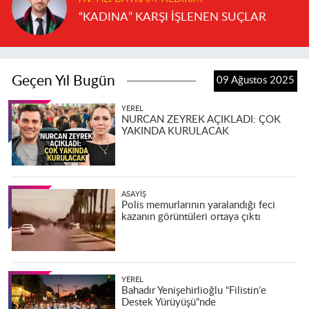
“KADINA” KARŞI İŞLENEN SUÇLAR
Geçen Yıl Bugün
09 Ağustos 2025
YEREL
NURCAN ZEYREK AÇIKLADI: ÇOK
YAKINDA KURULACAK
ASAYIŞ
Polis memurlarının yaralandığı feci
kazanın görüntüleri ortaya çıktı
YEREL
Bahadır Yenişehirlioğlu “Filistin’e
Destek Yürüyüşü”nde