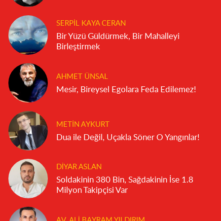
SERPIL KAYA CERAN
Bir Yüzü Güldürmek, Bir Mahalleyi
Birleştirmek
AHMET ÜNSAL
Mesir, Bireysel Egolara Feda Edilemez!
METIN AYKURT
Dua ile Değil, Uçakla Söner O Yangınlar!
DIYAR ASLAN
Soldakinin 380 Bin, Sağdakinin İse 1.8
Milyon Takipçisi Var
AV. ALI BAYRAM YILDIRIM