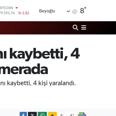
°
BITCOIN
8
Beyoğlu
79.591,74
%-1.82
DOLAR
45,43620
%0.02
EURO
53,38690
%0.19
STERLİN
61,60380
%0.18
nı kaybetti, 4
G.ALTIN
6862,09000
%0.19
BİST100
kamerada
14.598,00
%0
ı kaybetti, 4 kişi yaralandı.
-
+
A
A