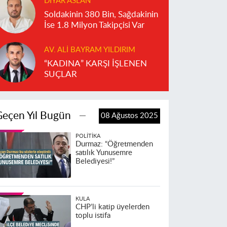
DIYAR ASLAN
Soldakinin 380 Bin, Sağdakinin
İse 1.8 Milyon Takipçisi Var
AV. ALI BAYRAM YILDIRIM
“KADINA” KARŞI İŞLENEN
SUÇLAR
Geçen Yıl Bugün
08 Ağustos 2025
POLITIKA
Durmaz: “Öğretmenden
satılık Yunusemre
Belediyesi!”
KULA
CHP’li katip üyelerden
toplu istifa