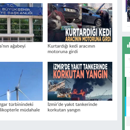
a'nın ağabeyi
Kurtardığı kedi aracının
motoruna girdi
zgar türbinindeki
İzmir'de yakıt tankerinde
likopterle müdahale
korkutan yangın