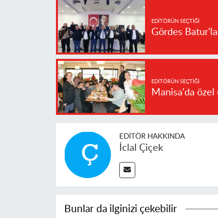
EDITÖRÜN SEÇTIĞI
Gördes Batur'l
EDITÖRÜN SEÇTIĞI
Manisa'da özel 
EDITÖR HAKKINDA
İclal Çiçek
Bunlar da ilginizi çekebilir