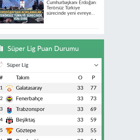
Cumhurbaşkanı Erdoğan:
Terörsüz Türkiye
sürecinde yeni evreye
geçildi
Süper Lig Puan Durumu
Süper Lig
#
Takım
O
P
Galatasaray
33
77
1
Fenerbahçe
33
73
2
Trabzonspor
33
69
3
Beşiktaş
33
59
4
Göztepe
33
55
5