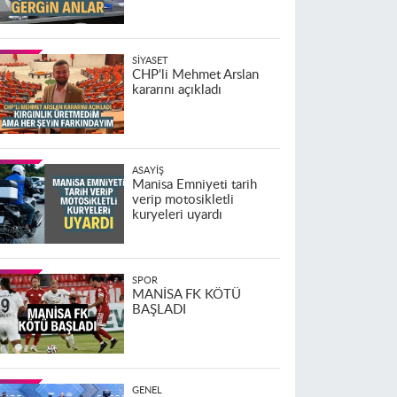
SIYASET
CHP'li Mehmet Arslan
kararını açıkladı
ASAYIŞ
Manisa Emniyeti tarih
verip motosikletli
kuryeleri uyardı
SPOR
MANİSA FK KÖTÜ
BAŞLADI
GENEL