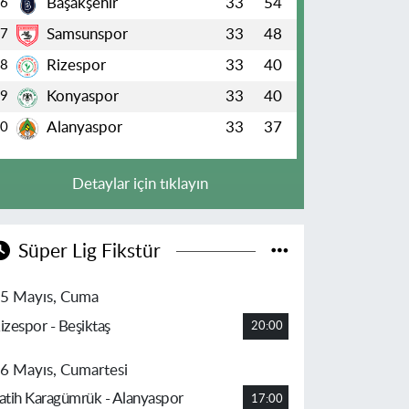
Başakşehir
33
54
6
Samsunspor
33
48
7
Rizespor
33
40
8
Konyaspor
33
40
9
Alanyaspor
33
37
10
Detaylar için tıklayın
Süper Lig Fikstür
5 Mayıs, Cuma
izespor - Beşiktaş
20:00
6 Mayıs, Cumartesi
atih Karagümrük - Alanyaspor
17:00