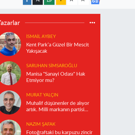
azarlar
İSMAIL AYBEY
Kent Park’a Güzel Bir Mescit
Yakışacak
SARUHAN SIMSAROĞLU
Manisa "Sanayi Odası" Hak
Etmiyor mu?
MURAT YALÇIN
Muhalif düşünenler de alıyor
artık. Milli markanın partisi
olmaz!
NAZIM ŞAFAK
Fotoğraftaki bu karpuzu zincir