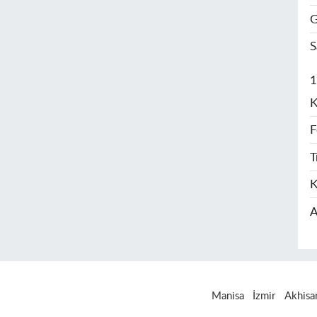
G
S
1
K
F
T
K
A
Manisa
İzmir
Akhisa