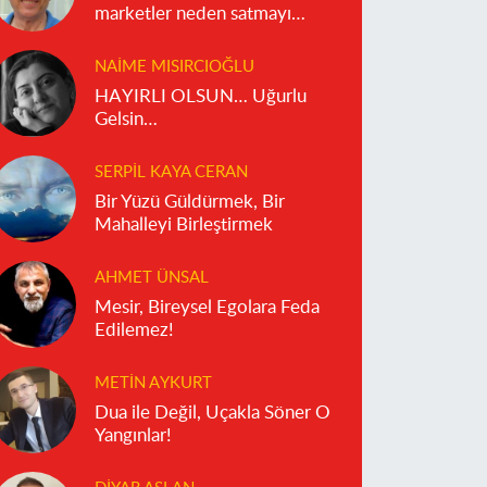
marketler neden satmayı
reddediyor?
NAIME MISIRCIOĞLU
HAYIRLI OLSUN… Uğurlu
Gelsin…
SERPIL KAYA CERAN
Bir Yüzü Güldürmek, Bir
Mahalleyi Birleştirmek
AHMET ÜNSAL
Mesir, Bireysel Egolara Feda
Edilemez!
METIN AYKURT
Dua ile Değil, Uçakla Söner O
Yangınlar!