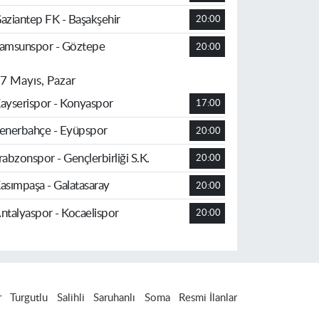
aziantep FK - Başakşehir
20:00
amsunspor - Göztepe
20:00
7 Mayıs, Pazar
ayserispor - Konyaspor
17:00
enerbahçe - Eyüpspor
20:00
rabzonspor - Gençlerbirliği S.K.
20:00
asımpaşa - Galatasaray
20:00
ntalyaspor - Kocaelispor
20:00
r
Turgutlu
Salihli
Saruhanlı
Soma
Resmi İlanlar