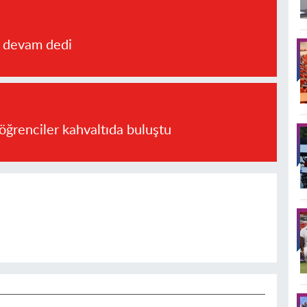
a devam dedi
öğrenciler kahvaltıda buluştu