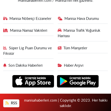
Manisahaberleri.com / Manisa'nın net gazetesi.
Manisa Nöbetçi Eczaneler
Manisa Hava Durumu
Manisa Namaz Vakitleri
Manisa Trafik Yoğunluk
Haritası
Süper Lig Puan Durumu ve
Tüm Manşetler
Fikstür
Son Dakika Haberleri
Haber Arşivi
manisahaberleri.com | Copyright © 2023. Her hakkı
RSS
saklıdır.