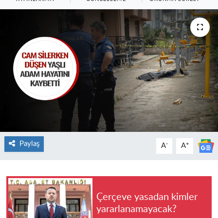
Paylaş
-
+
A
A
Çerçeve yasadan kimler
yararlanamayacak?