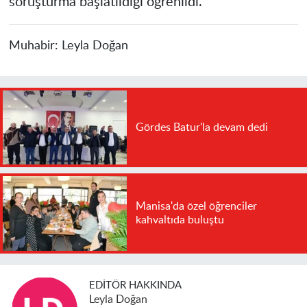
soruşturma başlatıldığı öğrenildi.
Muhabir:
Leyla Doğan
Gördes Batur'la devam dedi
Manisa'da özel öğrenciler
kahvaltıda buluştu
EDITÖR HAKKINDA
Leyla Doğan