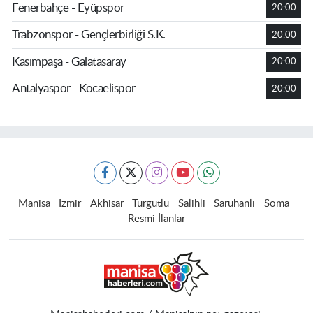
Fenerbahçe - Eyüpspor
20:00
Trabzonspor - Gençlerbirliği S.K.
20:00
Kasımpaşa - Galatasaray
20:00
Antalyaspor - Kocaelispor
20:00
Manisa
İzmir
Akhisar
Turgutlu
Salihli
Saruhanlı
Soma
Resmi İlanlar