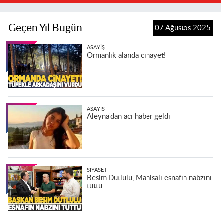
Geçen Yıl Bugün
07 Ağustos 2025
ASAYIŞ
Ormanlık alanda cinayet!
ASAYIŞ
Aleyna'dan acı haber geldi
SIYASET
Besim Dutlulu, Manisalı esnafın nabzını
tuttu