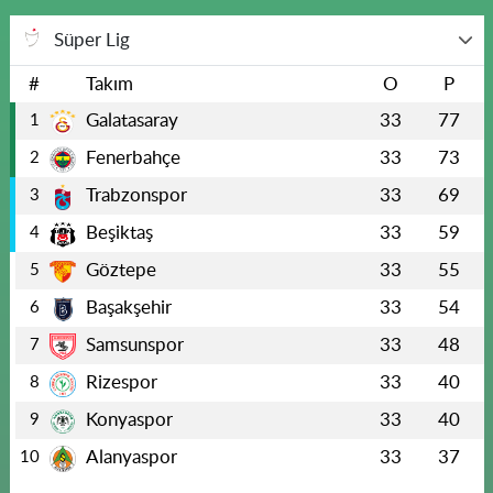
Süper Lig
#
Takım
O
P
Galatasaray
33
77
1
Fenerbahçe
33
73
2
Trabzonspor
33
69
3
Beşiktaş
33
59
4
Göztepe
33
55
5
Başakşehir
33
54
6
Samsunspor
33
48
7
Rizespor
33
40
8
Konyaspor
33
40
9
Alanyaspor
33
37
10