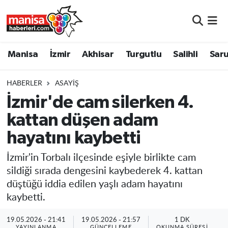
Manisa
Manisa Nöbetçi Eczaneler
Manisa
İzmir
Akhisar
Turgutlu
Salihli
Saru
İzmir
Manisa Hava Durumu
HABERLER
ASAYIŞ
Akhisar
Manisa Namaz Vakitleri
İzmir'de cam silerken 4.
kattan düşen adam
Turgutlu
Manisa Trafik Yoğunluk Haritası
hayatını kaybetti
Salihli
Süper Lig Puan Durumu ve Fikstür
İzmir'in Torbalı ilçesinde eşiyle birlikte cam
Saruhanlı
Tüm Manşetler
sildiği sırada dengesini kaybederek 4. kattan
düştüğü iddia edilen yaşlı adam hayatını
Soma
Son Dakika Haberleri
kaybetti.
Resmi İlanlar
Haber Arşivi
19.05.2026 - 21:41
19.05.2026 - 21:57
1 DK
YAYINLANMA
GÜNCELLEME
OKUNMA SÜRESI