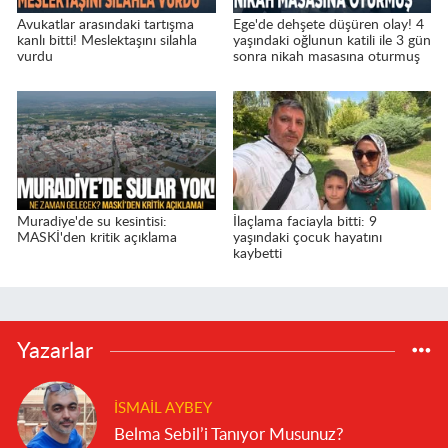
Avukatlar arasındaki tartışma
Ege'de dehşete düşüren olay! 4
kanlı bitti! Meslektaşını silahla
yaşındaki oğlunun katili ile 3 gün
vurdu
sonra nikah masasına oturmuş
Muradiye'de su kesintisi:
İlaçlama faciayla bitti: 9
MASKİ'den kritik açıklama
yaşındaki çocuk hayatını
kaybetti
Yazarlar
İSMAIL AYBEY
Belma Sebil’i Tanıyor Musunuz?