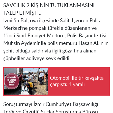
SAVCILIK 9 KİŞİNİN TUTUKLANMASINI
TALEP ETMİŞTİ...
İzmir’in Balçova ilçesinde Salih İşgören Polis
Merkezi’ne pompalı tüfekle düzenlenen ve
1’inci Sınıf Emniyet Müdürü, Polis Başmüfettişi
Muhsin Aydemir ile polis memuru Hasan Akın’ın
şehit olduğu saldırıyla ilgili gözaltına alınan
şüpheliler adliyeye sevk edildi.
Otomobil ile tır kavşakta
çarpıştı: 1 yaralı
Soruşturmayı İzmir Cumhuriyet Başsavcılığı
Terör ve Örgütlü Suçlar Soruşturma Bürosu