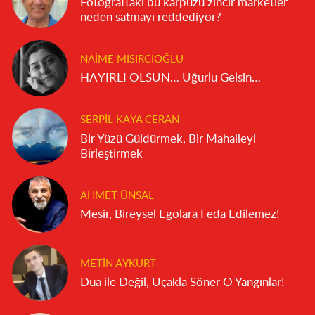
Fotoğraftaki bu karpuzu zincir marketler
neden satmayı reddediyor?
NAIME MISIRCIOĞLU
HAYIRLI OLSUN… Uğurlu Gelsin…
SERPIL KAYA CERAN
Bir Yüzü Güldürmek, Bir Mahalleyi
Birleştirmek
AHMET ÜNSAL
Mesir, Bireysel Egolara Feda Edilemez!
METIN AYKURT
Dua ile Değil, Uçakla Söner O Yangınlar!