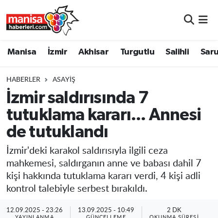
Manisa
Manisa Nöbetçi Eczaneler
Manisa
İzmir
Akhisar
Turgutlu
Salihli
Saru
İzmir
Manisa Hava Durumu
HABERLER
ASAYIŞ
Akhisar
Manisa Namaz Vakitleri
İzmir saldırısında 7
tutuklama kararı... Annesi
Turgutlu
Manisa Trafik Yoğunluk Haritası
de tutuklandı
Salihli
Süper Lig Puan Durumu ve Fikstür
İzmir'deki karakol saldırısıyla ilgili ceza
Saruhanlı
Tüm Manşetler
mahkemesi, saldırganın anne ve babası dahil 7
kişi hakkında tutuklama kararı verdi, 4 kişi adli
Soma
Son Dakika Haberleri
kontrol talebiyle serbest bırakıldı.
Resmi İlanlar
Haber Arşivi
12.09.2025 - 23:26
13.09.2025 - 10:49
2 DK
YAYINLANMA
GÜNCELLEME
OKUNMA SÜRESI