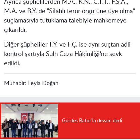
Ayrıca şüphelilerden M.A., K.N., C.T.T., F.S.A.,
M.A. ve B.Y. de “Silahlı terör örgütüne üye olma”
suçlamasıyla tutuklama talebiyle mahkemeye
çıkarıldı.
Diğer şüpheliler T.Y. ve F.Ç. ise aynı suçtan adli
kontrol şartıyla Sulh Ceza Hâkimliği’ne sevk
edildi.
Muhabir:
Leyla Doğan
Gördes Batur'la devam dedi