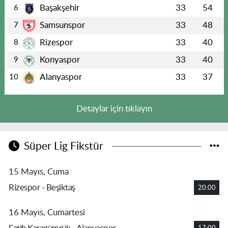
Başakşehir
33
54
6
Samsunspor
33
48
7
Rizespor
33
40
8
Konyaspor
33
40
9
Alanyaspor
33
37
10
Detaylar için tıklayın
Süper Lig Fikstür
15 Mayıs, Cuma
Rizespor - Beşiktaş
20:00
16 Mayıs, Cumartesi