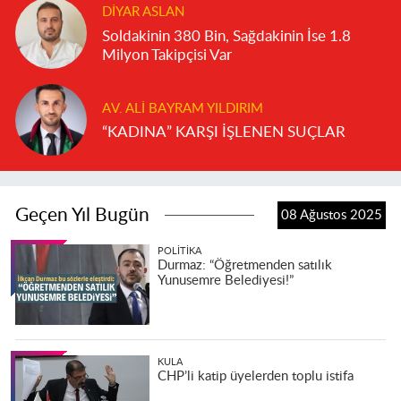
DIYAR ASLAN
Soldakinin 380 Bin, Sağdakinin İse 1.8
Milyon Takipçisi Var
AV. ALI BAYRAM YILDIRIM
“KADINA” KARŞI İŞLENEN SUÇLAR
Geçen Yıl Bugün
08 Ağustos 2025
POLITIKA
Durmaz: “Öğretmenden satılık
Yunusemre Belediyesi!”
KULA
CHP’li katip üyelerden toplu istifa