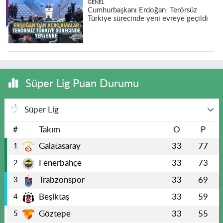
GENEL
Cumhurbaşkanı Erdoğan: Terörsüz
Türkiye sürecinde yeni evreye geçildi
Süper Lig Puan Durumu
Süper Lig
#
Takım
O
P
Galatasaray
33
77
1
Fenerbahçe
33
73
2
Trabzonspor
33
69
3
Beşiktaş
33
59
4
Göztepe
33
55
5