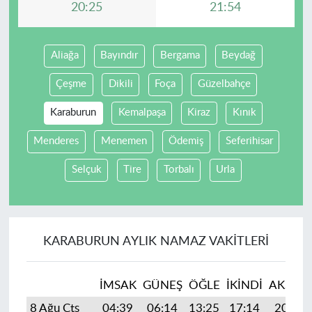
20:25
21:54
Aliağa
Bayındır
Bergama
Beydağ
Çeşme
Dikili
Foça
Güzelbahçe
Karaburun
Kemalpaşa
Kiraz
Kınık
Menderes
Menemen
Ödemiş
Seferihisar
Selçuk
Tire
Torbalı
Urla
KARABURUN AYLIK NAMAZ VAKITLERI
İMSAK
GÜNEŞ
ÖĞLE
İKINDI
AKŞAM
8 Ağu Cts
04:39
06:14
13:25
17:14
20:25