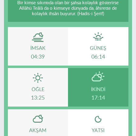
Bir kimse sıkıntıda olan bir şahsa kolaylık gösterirse
Allâhü Teâlâ da o kimseye dünyada da, âhirette de
kolaylık ihsân buyurur. (Hadis-i Şerif)
İMSAK
GÜNEŞ
04:39
06:14
ÖĞLE
İKINDI
13:25
17:14
AKŞAM
YATSI