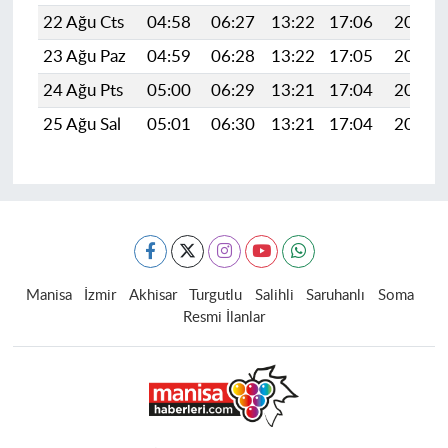
22 Ağu Cts
04:58
06:27
13:22
17:06
20:07
23 Ağu Paz
04:59
06:28
13:22
17:05
20:06
24 Ağu Pts
05:00
06:29
13:21
17:04
20:04
25 Ağu Sal
05:01
06:30
13:21
17:04
20:03
Manisa
İzmir
Akhisar
Turgutlu
Salihli
Saruhanlı
Soma
Resmi İlanlar