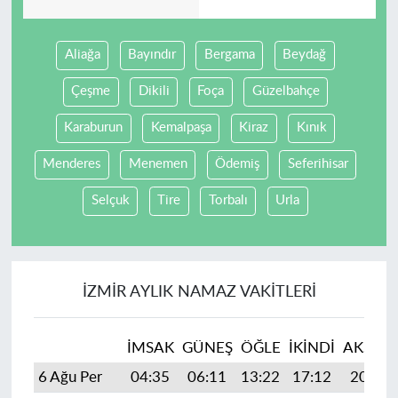
Aliağa
Bayındır
Bergama
Beydağ
Çeşme
Dikili
Foça
Güzelbahçe
Karaburun
Kemalpaşa
Kiraz
Kınık
Menderes
Menemen
Ödemiş
Seferihisar
Selçuk
Tire
Torbalı
Urla
İZMIR AYLIK NAMAZ VAKITLERI
İMSAK
GÜNEŞ
ÖĞLE
İKINDI
AKŞAM
6 Ağu Per
04:35
06:11
13:22
17:12
20:24