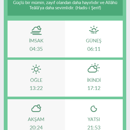
Güçlü bir mümin, zayıf olandan daha hayırlıdır ve Allâhü
Teâlâ’ya daha sevimlidir. (Hadis-i Şerif)
İMSAK
GÜNEŞ
04:35
06:11
ÖĞLE
İKINDI
13:22
17:12
AKŞAM
YATSI
20:24
21:53