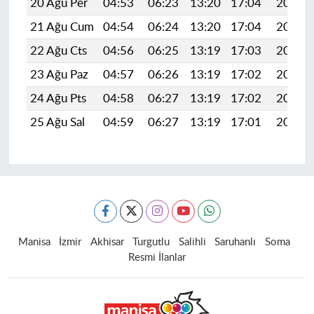
20 Ağu Per
04:53
06:23
13:20
17:04
20:07
21 Ağu Cum
04:54
06:24
13:20
17:04
20:06
22 Ağu Cts
04:56
06:25
13:19
17:03
20:04
23 Ağu Paz
04:57
06:26
13:19
17:02
20:03
24 Ağu Pts
04:58
06:27
13:19
17:02
20:01
25 Ağu Sal
04:59
06:27
13:19
17:01
20:00
Manisa
İzmir
Akhisar
Turgutlu
Salihli
Saruhanlı
Soma
Resmi İlanlar