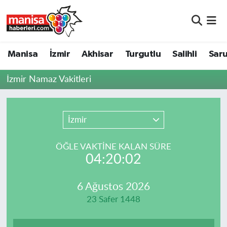
Manisa
Manisa Nöbetçi Eczaneler
Manisa
İzmir
Akhisar
Turgutlu
Salihli
Saru
İzmir
Manisa Hava Durumu
İzmir Namaz Vakitleri
Akhisar
Manisa Namaz Vakitleri
Turgutlu
Manisa Trafik Yoğunluk Haritası
İzmir
Salihli
Süper Lig Puan Durumu ve Fikstür
ÖĞLE VAKTİNE KALAN SÜRE
04:20:02
Saruhanlı
Tüm Manşetler
6 Ağustos 2026
Soma
Son Dakika Haberleri
23 Safer 1448
Resmi İlanlar
Haber Arşivi