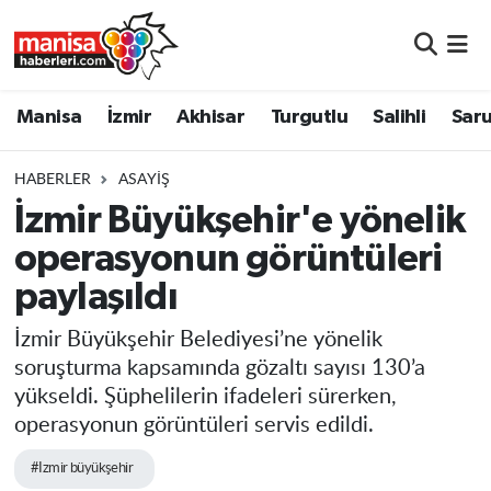
Manisa
Manisa Nöbetçi Eczaneler
Manisa
İzmir
Akhisar
Turgutlu
Salihli
Saru
İzmir
Manisa Hava Durumu
HABERLER
ASAYIŞ
Akhisar
Manisa Namaz Vakitleri
İzmir Büyükşehir'e yönelik
operasyonun görüntüleri
Turgutlu
Manisa Trafik Yoğunluk Haritası
paylaşıldı
Salihli
Süper Lig Puan Durumu ve Fikstür
İzmir Büyükşehir Belediyesi’ne yönelik
Saruhanlı
Tüm Manşetler
soruşturma kapsamında gözaltı sayısı 130’a
yükseldi. Şüphelilerin ifadeleri sürerken,
Soma
Son Dakika Haberleri
operasyonun görüntüleri servis edildi.
#Izmir büyükşehir
Resmi İlanlar
Haber Arşivi