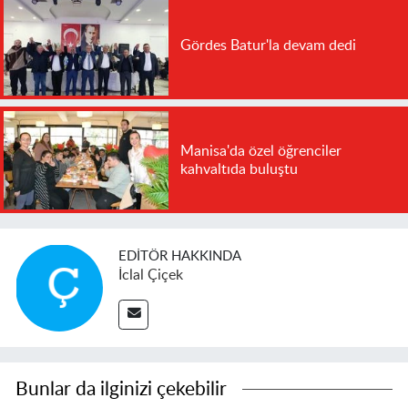
Gördes Batur'la devam dedi
Manisa'da özel öğrenciler
kahvaltıda buluştu
EDITÖR HAKKINDA
İclal Çiçek
Bunlar da ilginizi çekebilir