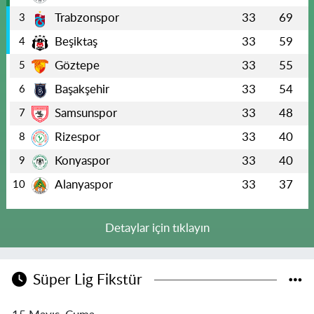
Trabzonspor
33
69
3
Beşiktaş
33
59
4
Göztepe
33
55
5
Başakşehir
33
54
6
Samsunspor
33
48
7
Rizespor
33
40
8
Konyaspor
33
40
9
Alanyaspor
33
37
10
Detaylar için tıklayın
Süper Lig Fikstür