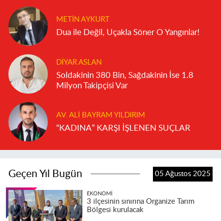
METIN AYKURT
Dua ile Değil, Uçakla Söner O Yangınlar!
DIYAR ASLAN
Soldakinin 380 Bin, Sağdakinin İse 1.8
Milyon Takipçisi Var
AV. ALI BAYRAM YILDIRIM
“KADINA” KARŞI İŞLENEN SUÇLAR
Geçen Yıl Bugün
05 Ağustos 2025
EKONOMI
3 ilçesinin sınırına Organize Tarım
Bölgesi kurulacak