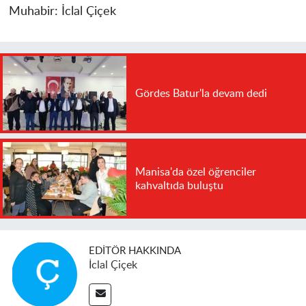
Muhabir:
İclal Çiçek
Gördes Batur'la devam dedi
Manisa'da özel öğrenciler
kahvaltıda buluştu
EDITÖR HAKKINDA
İclal Çiçek