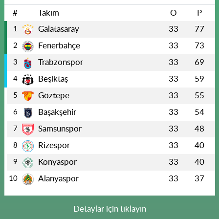
#
Takım
O
P
Galatasaray
33
77
1
Fenerbahçe
33
73
2
Trabzonspor
33
69
3
Beşiktaş
33
59
4
Göztepe
33
55
5
Başakşehir
33
54
6
Samsunspor
33
48
7
Rizespor
33
40
8
Konyaspor
33
40
9
Alanyaspor
33
37
10
Detaylar için tıklayın