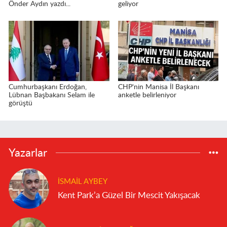
Önder Aydın yazdı...
geliyor
Cumhurbaşkanı Erdoğan,
CHP'nin Manisa İl Başkanı
Lübnan Başbakanı Selam ile
anketle belirleniyor
görüştü
Yazarlar
İSMAIL AYBEY
Kent Park’a Güzel Bir Mescit Yakışacak