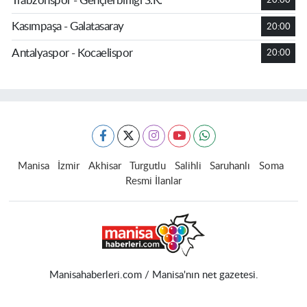
Trabzonspor - Gençlerbirliği S.K.
20:00
Kasımpaşa - Galatasaray
20:00
Antalyaspor - Kocaelispor
20:00
Manisa
İzmir
Akhisar
Turgutlu
Salihli
Saruhanlı
Soma
Resmi İlanlar
Manisahaberleri.com / Manisa'nın net gazetesi.