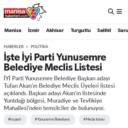
Manisa
Manisa Nöbetçi Eczaneler
Manisa
İzmir
Akhisar
Turgutlu
Salihli
Saru
İzmir
Manisa Hava Durumu
HABERLER
POLITIKA
Akhisar
Manisa Namaz Vakitleri
İşte İyi Parti Yunusemre
Belediye Meclis Listesi
Turgutlu
Manisa Trafik Yoğunluk Haritası
İYİ Parti Yunusemre Belediye Başkan adayı
Salihli
Süper Lig Puan Durumu ve Fikstür
Tufan Akan'ın Belediye Meclis Üyeleri listesi
açıklandı. Başkan adayı Akan'ın listesinde
Saruhanlı
Tüm Manşetler
Yuntdağı bölgesi, Muradiye ve Tevfikiye
Mahallesi'nden temsilciler de bulunuyor.
Soma
Son Dakika Haberleri
#Iyi parti
#Yunusemre Belediyesi
#Meclis listesi
Resmi İlanlar
Haber Arşivi