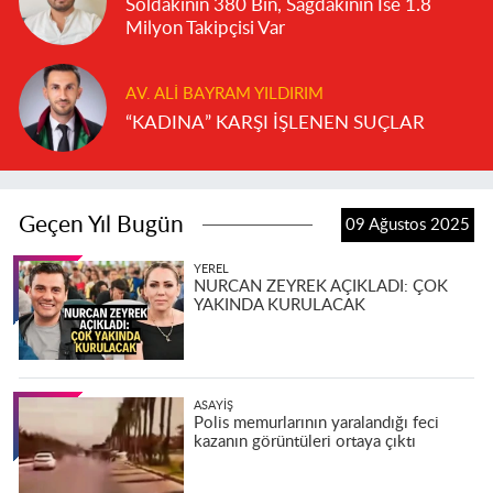
Soldakinin 380 Bin, Sağdakinin İse 1.8
Milyon Takipçisi Var
AV. ALI BAYRAM YILDIRIM
“KADINA” KARŞI İŞLENEN SUÇLAR
Geçen Yıl Bugün
09 Ağustos 2025
YEREL
NURCAN ZEYREK AÇIKLADI: ÇOK
YAKINDA KURULACAK
ASAYIŞ
Polis memurlarının yaralandığı feci
kazanın görüntüleri ortaya çıktı