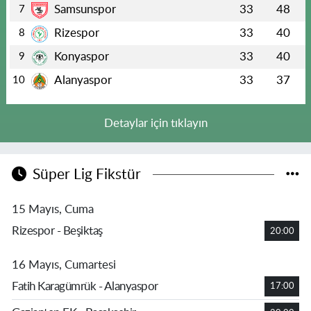
Samsunspor
33
48
7
Rizespor
33
40
8
Konyaspor
33
40
9
Alanyaspor
33
37
10
Detaylar için tıklayın
Süper Lig Fikstür
15 Mayıs, Cuma
Rizespor - Beşiktaş
20:00
16 Mayıs, Cumartesi
Fatih Karagümrük - Alanyaspor
17:00