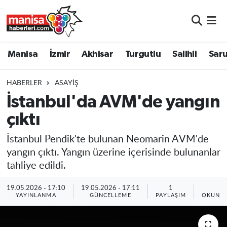
Manisa
Manisa Nöbetçi Eczaneler
Manisa
İzmir
Akhisar
Turgutlu
Salihli
Saru
İzmir
Manisa Hava Durumu
HABERLER
ASAYIŞ
Akhisar
Manisa Namaz Vakitleri
İstanbul'da AVM'de yangın
çıktı
Turgutlu
Manisa Trafik Yoğunluk Haritası
İstanbul Pendik'te bulunan Neomarin AVM'de
Salihli
Süper Lig Puan Durumu ve Fikstür
yangın çıktı. Yangın üzerine içerisinde bulunanlar
tahliye edildi.
Saruhanlı
Tüm Manşetler
19.05.2026 - 17:10
19.05.2026 - 17:11
1
1
Soma
Son Dakika Haberleri
YAYINLANMA
GÜNCELLEME
PAYLAŞIM
OKUNMA
Resmi İlanlar
Haber Arşivi