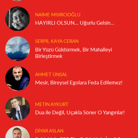
NAIME MISIRCIOĞLU
HAYIRLI OLSUN… Uğurlu Gelsin…
SERPIL KAYA CERAN
Bir Yüzü Güldürmek, Bir Mahalleyi
Birleştirmek
AHMET ÜNSAL
Mesir, Bireysel Egolara Feda Edilemez!
METIN AYKURT
Dua ile Değil, Uçakla Söner O Yangınlar!
DIYAR ASLAN