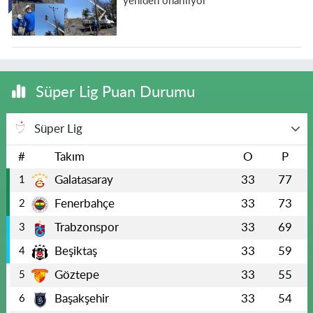
yeniden onarılıyor
Süper Lig Puan Durumu
Süper Lig
#
Takım
O
P
Galatasaray
33
77
1
Fenerbahçe
33
73
2
Trabzonspor
33
69
3
Beşiktaş
33
59
4
Göztepe
33
55
5
Başakşehir
33
54
6