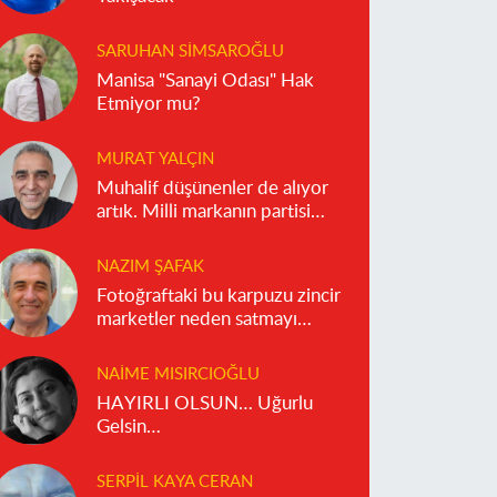
SARUHAN SIMSAROĞLU
Manisa "Sanayi Odası" Hak
Etmiyor mu?
MURAT YALÇIN
Muhalif düşünenler de alıyor
artık. Milli markanın partisi
olmaz!
NAZIM ŞAFAK
Fotoğraftaki bu karpuzu zincir
marketler neden satmayı
reddediyor?
NAIME MISIRCIOĞLU
HAYIRLI OLSUN… Uğurlu
Gelsin…
SERPIL KAYA CERAN