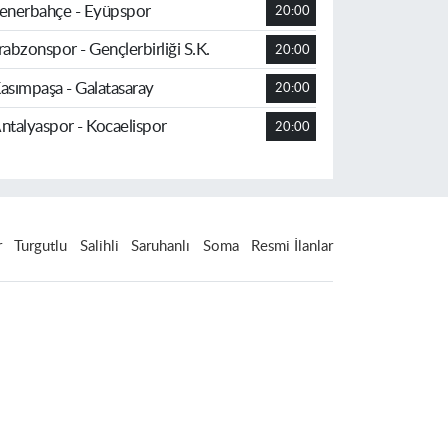
enerbahçe - Eyüpspor
20:00
rabzonspor - Gençlerbirliği S.K.
20:00
asımpaşa - Galatasaray
20:00
ntalyaspor - Kocaelispor
20:00
r
Turgutlu
Salihli
Saruhanlı
Soma
Resmi İlanlar