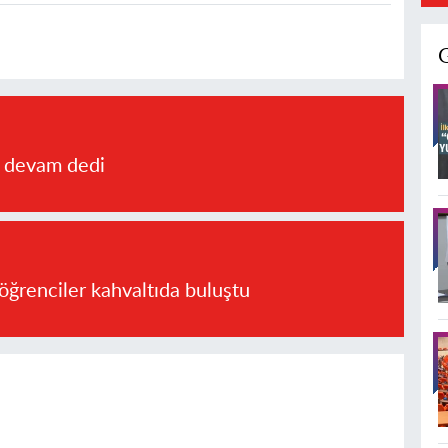
a devam dedi
öğrenciler kahvaltıda buluştu