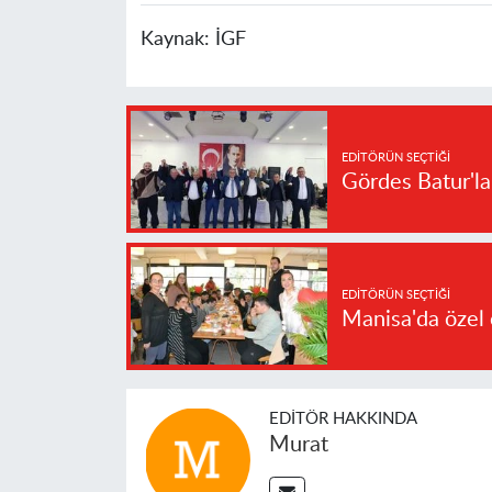
Kaynak:
İGF
EDITÖRÜN SEÇTIĞI
Gördes Batur'l
EDITÖRÜN SEÇTIĞI
Manisa'da özel 
EDITÖR HAKKINDA
Murat