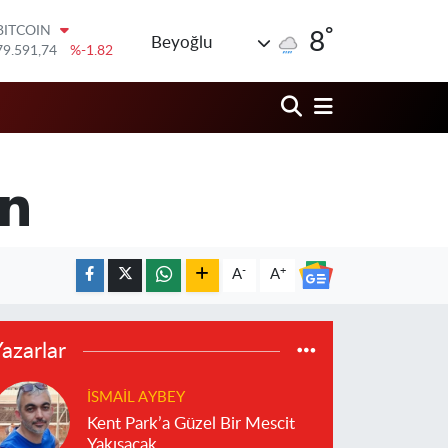
°
DOLAR
8
Beyoğlu
45,43620
%0.02
EURO
53,38690
%0.19
STERLİN
61,60380
%0.18
G.ALTIN
6862,09000
%0.19
en
BİST100
14.598,00
%0
BITCOIN
79.591,74
%-1.82
-
+
A
A
azarlar
İSMAIL AYBEY
Kent Park’a Güzel Bir Mescit
Yakışacak