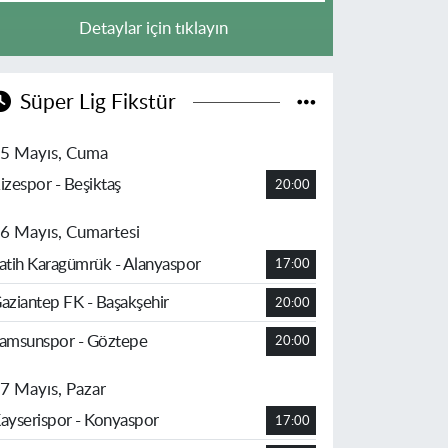
Detaylar için tıklayın
Süper Lig Fikstür
5 Mayıs, Cuma
izespor - Beşiktaş
20:00
6 Mayıs, Cumartesi
atih Karagümrük - Alanyaspor
17:00
aziantep FK - Başakşehir
20:00
amsunspor - Göztepe
20:00
7 Mayıs, Pazar
ayserispor - Konyaspor
17:00