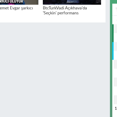
emet Evgar şarkıcı
BtcTurkVadi Açıkhava'da
'Seçkin' performans