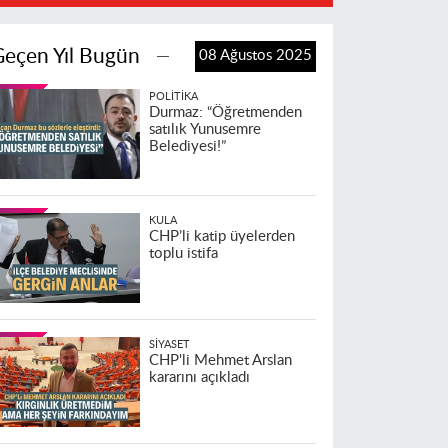
Geçen Yıl Bugün
08 Ağustos 2025
POLITIKA
Durmaz: “Öğretmenden
satılık Yunusemre
Belediyesi!”
KULA
CHP’li katip üyelerden
toplu istifa
SIYASET
CHP'li Mehmet Arslan
kararını açıkladı