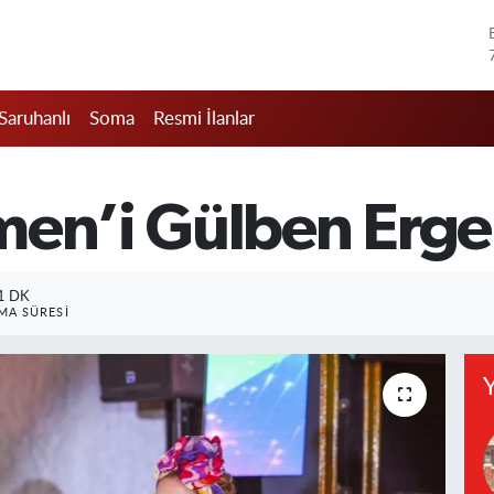
Saruhanlı
Soma
Resmi İlanlar
men’i Gülben Erg
1 DK
A SÜRESI
Y