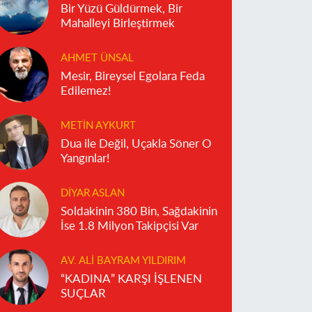
Bir Yüzü Güldürmek, Bir
Mahalleyi Birleştirmek
AHMET ÜNSAL
Mesir, Bireysel Egolara Feda
Edilemez!
METIN AYKURT
Dua ile Değil, Uçakla Söner O
Yangınlar!
DIYAR ASLAN
Soldakinin 380 Bin, Sağdakinin
İse 1.8 Milyon Takipçisi Var
AV. ALI BAYRAM YILDIRIM
“KADINA” KARŞI İŞLENEN
SUÇLAR