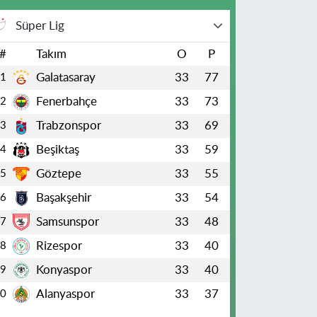
Süper Lig
#
Takım
O
P
Galatasaray
33
77
1
Fenerbahçe
33
73
2
Trabzonspor
33
69
3
Beşiktaş
33
59
4
Göztepe
33
55
5
Başakşehir
33
54
6
Samsunspor
33
48
7
Rizespor
33
40
8
Konyaspor
33
40
9
Alanyaspor
33
37
10