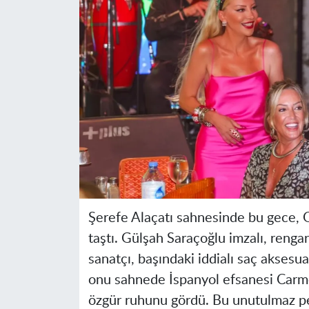
Şerefe Alaçatı sahnesinde bu gece, G
taştı. Gülşah Saraçoğlu imzalı, reng
sanatçı, başındaki iddialı saç aksesu
onu sahnede İspanyol efsanesi Carmen
özgür ruhunu gördü. Bu unutulmaz per