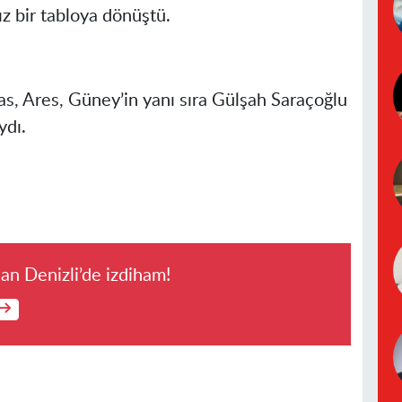
 bir tabloya dönüştü.
s, Ares, Güney’in yanı sıra Gülşah Saraçoğlu
ydı.
an Denizli’de izdiham!