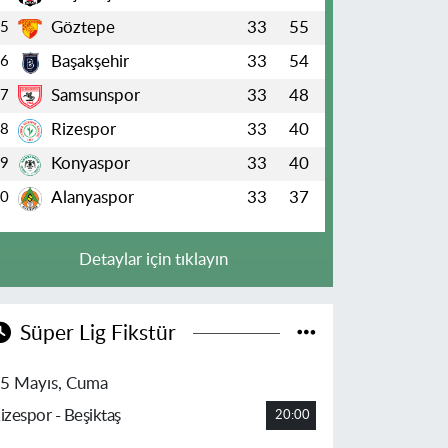
Göztepe
33
55
5
Başakşehir
33
54
6
Samsunspor
33
48
7
Rizespor
33
40
8
Konyaspor
33
40
9
Alanyaspor
33
37
10
Detaylar için tıklayın
Süper Lig Fikstür
5 Mayıs, Cuma
izespor - Beşiktaş
20:00