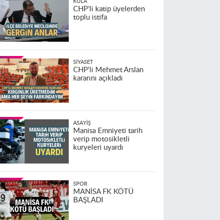
KULA
CHP’li katip üyelerden
toplu istifa
SIYASET
CHP'li Mehmet Arslan
kararını açıkladı
ASAYIŞ
Manisa Emniyeti tarih
verip motosikletli
kuryeleri uyardı
SPOR
MANİSA FK KÖTÜ
BAŞLADI