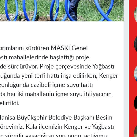
tırımlarını sürdüren MASKİ Genel
tı mahallelerinde başlattığı proje
de sürdürüyor. Proje çerçevesinde Yağbastı
ğunda yeni terfi hattı inşa edilirken, Kenger
zunluğunda cazibeli içme suyu hattı
a her iki mahallenin içme suyu ihtiyacının
irtildi.
 Manisa Büyükşehir Belediye Başkanı Besim
 görevimiz. Kula ilçemizin Kenger ve Yağbastı
n süredir yaşadığı su sorununu, açtığımız