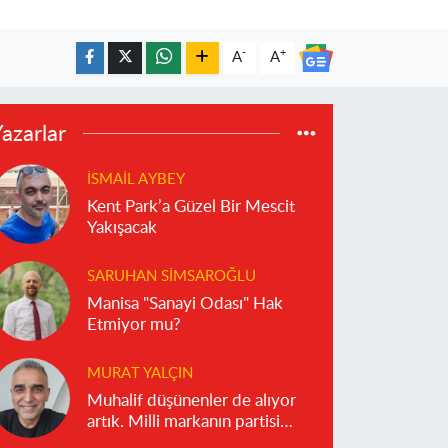
-
+
A
A
azarlar
İSMAIL AYBEY
Kent Park’a Güzel Bir Mescit
Yakışacak
SARUHAN SIMSAROĞLU
Manisa "Sanayi Odası" Hak
Etmiyor mu?
MURAT YALÇIN
Muhalif düşünenler de alıyor
artık. Milli markanın partisi
olmaz!