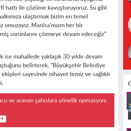
fi hattı ile çözüme kavuşturuyoruz. Su gibi
e halkımıza ulaştırmak bizim en temel
z omuzayız. Manisa’mızın her bir
ikmiş sorunlarını çözmeye devam edeceğiz"
 ise mahallede yaklaşık 30 yıldır devam
ştuğunu belirterek, "Büyükşehir Belediye
kipleri sayesinde nihayet temiz ve sağlıklı
ı.
ucu ve aranan şahıslara yönelik operasyon: