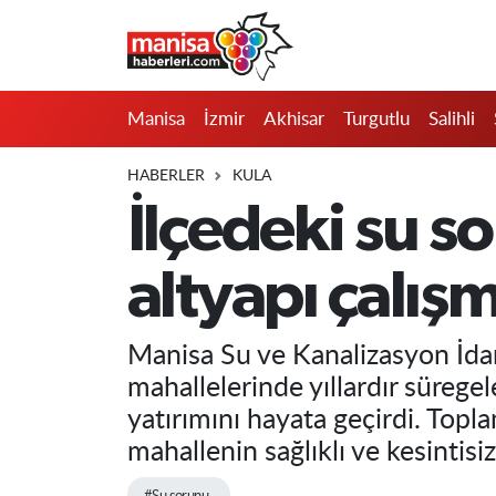
Manisa
Manisa Nöbetçi Eczaneler
Manisa
İzmir
Akhisar
Turgutlu
Salihli
İzmir
Manisa Hava Durumu
HABERLER
KULA
Akhisar
Manisa Namaz Vakitleri
İlçedeki su 
Turgutlu
Manisa Trafik Yoğunluk Haritası
altyapı çalış
Salihli
Süper Lig Puan Durumu ve Fikstür
Manisa Su ve Kanalizasyon İdar
Saruhanlı
Tüm Manşetler
mahallelerinde yıllardır sürege
yatırımını hayata geçirdi. Topla
Soma
Son Dakika Haberleri
mahallenin sağlıklı ve kesintisiz
Resmi İlanlar
Haber Arşivi