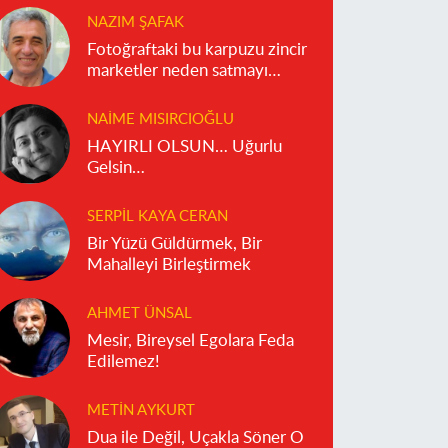
NAZIM ŞAFAK
Fotoğraftaki bu karpuzu zincir
marketler neden satmayı
reddediyor?
NAIME MISIRCIOĞLU
HAYIRLI OLSUN… Uğurlu
Gelsin…
SERPIL KAYA CERAN
Bir Yüzü Güldürmek, Bir
Mahalleyi Birleştirmek
AHMET ÜNSAL
Mesir, Bireysel Egolara Feda
Edilemez!
METIN AYKURT
Dua ile Değil, Uçakla Söner O