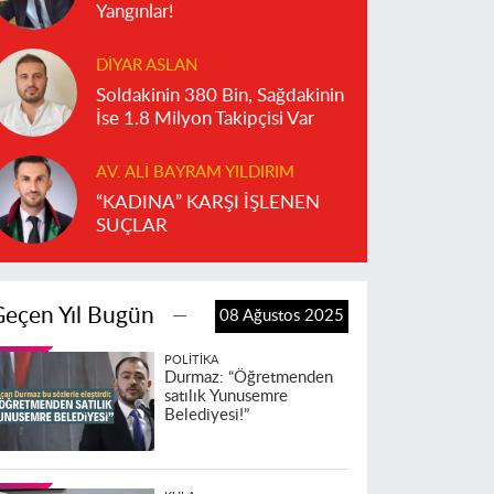
Yangınlar!
DIYAR ASLAN
Soldakinin 380 Bin, Sağdakinin
İse 1.8 Milyon Takipçisi Var
AV. ALI BAYRAM YILDIRIM
“KADINA” KARŞI İŞLENEN
SUÇLAR
Geçen Yıl Bugün
08 Ağustos 2025
POLITIKA
Durmaz: “Öğretmenden
satılık Yunusemre
Belediyesi!”