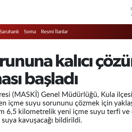
Saruhanlı
Soma
Resmi İlanlar
sorununa kalıcı ç
ması başladı
esi (MASKİ) Genel Müdürlüğü, Kula ilçesi
len içme suyu sorununu çözmek için yaklaşı
m 6,5 kilometrelik yeni içme suyu terfi ve c
 suya kavuşacağı bildirildi.