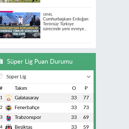
GENEL
Cumhurbaşkanı Erdoğan:
Terörsüz Türkiye
sürecinde yeni evreye
geçildi
Süper Lig Puan Durumu
Süper Lig
#
Takım
O
P
Galatasaray
33
77
1
Fenerbahçe
33
73
2
Trabzonspor
33
69
3
Beşiktaş
33
59
4