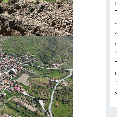
1
F
G
S
1
K
F
T
K
A