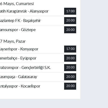
6 Mayıs, Cumartesi
atih Karagümrük - Alanyaspor
17:00
aziantep FK - Başakşehir
20:00
amsunspor - Göztepe
20:00
7 Mayıs, Pazar
ayserispor - Konyaspor
17:00
enerbahçe - Eyüpspor
20:00
rabzonspor - Gençlerbirliği S.K.
20:00
asımpaşa - Galatasaray
20:00
ntalyaspor - Kocaelispor
20:00