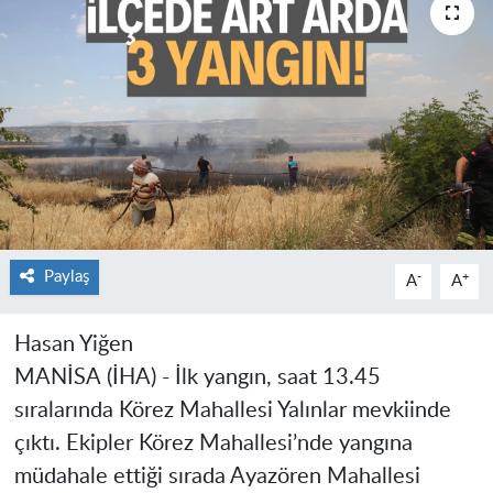
Paylaş
-
+
A
A
Hasan Yiğen
MANİSA
(İHA) - İlk yangın, saat 13.45
sıralarında Körez Mahallesi Yalınlar mevkiinde
çıktı. Ekipler Körez Mahallesi’nde yangına
müdahale ettiği sırada Ayazören Mahallesi