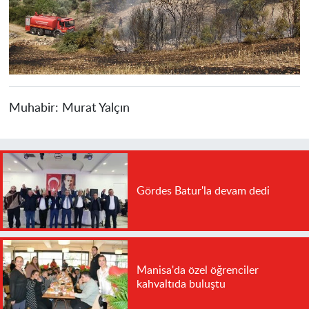
Muhabir:
Murat Yalçın
Gördes Batur'la devam dedi
Manisa'da özel öğrenciler
kahvaltıda buluştu