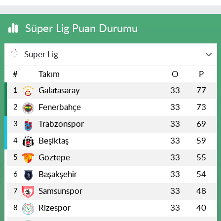
Süper Lig Puan Durumu
Süper Lig
#
Takım
O
P
Galatasaray
33
77
1
Fenerbahçe
33
73
2
Trabzonspor
33
69
3
Beşiktaş
33
59
4
Göztepe
33
55
5
Başakşehir
33
54
6
Samsunspor
33
48
7
Rizespor
33
40
8