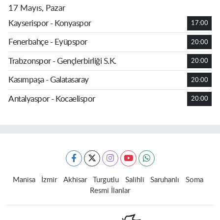
17 Mayıs, Pazar
Kayserispor - Konyaspor
17:00
Fenerbahçe - Eyüpspor
20:00
Trabzonspor - Gençlerbirliği S.K.
20:00
Kasımpaşa - Galatasaray
20:00
Antalyaspor - Kocaelispor
20:00
Manisa
İzmir
Akhisar
Turgutlu
Salihli
Saruhanlı
Soma
Resmi İlanlar