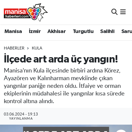
Manisa
Manisa Nöbetçi Eczaneler
Manisa
İzmir
Akhisar
Turgutlu
Salihli
Saru
İzmir
Manisa Hava Durumu
HABERLER
KULA
Akhisar
Manisa Namaz Vakitleri
İlçede art arda üç yangın!
Turgutlu
Manisa Trafik Yoğunluk Haritası
Manisa’nın Kula ilçesinde birbiri ardına Körez,
Ayazören ve Kalınharman mevkiinde çıkan
Salihli
Süper Lig Puan Durumu ve Fikstür
yangınlar paniğe neden oldu. İtfaiye ve orman
ekiplerinin müdahalesi ile yangınlar kısa sürede
Saruhanlı
Tüm Manşetler
kontrol altına alındı.
Soma
Son Dakika Haberleri
03.06.2024 - 19:13
YAYINLANMA
Resmi İlanlar
Haber Arşivi