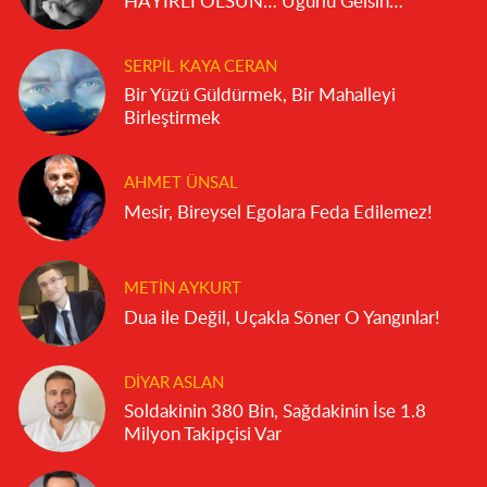
HAYIRLI OLSUN… Uğurlu Gelsin…
SERPIL KAYA CERAN
Bir Yüzü Güldürmek, Bir Mahalleyi
Birleştirmek
AHMET ÜNSAL
Mesir, Bireysel Egolara Feda Edilemez!
METIN AYKURT
Dua ile Değil, Uçakla Söner O Yangınlar!
DIYAR ASLAN
Soldakinin 380 Bin, Sağdakinin İse 1.8
Milyon Takipçisi Var