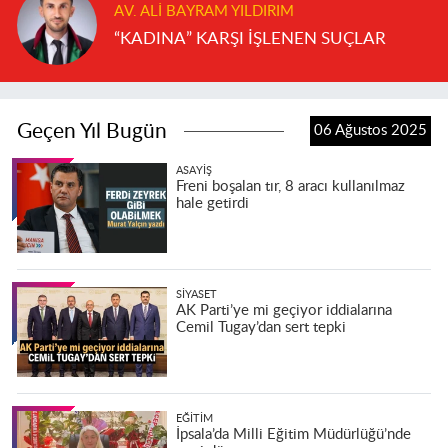
AV. ALI BAYRAM YILDIRIM
“KADINA” KARŞI İŞLENEN SUÇLAR
Geçen Yıl Bugün
06 Ağustos 2025
ASAYIŞ
Freni boşalan tır, 8 aracı kullanılmaz
hale getirdi
SIYASET
AK Parti’ye mi geçiyor iddialarına
Cemil Tugay’dan sert tepki
EĞITIM
İpsala’da Milli Eğitim Müdürlüğü’nde