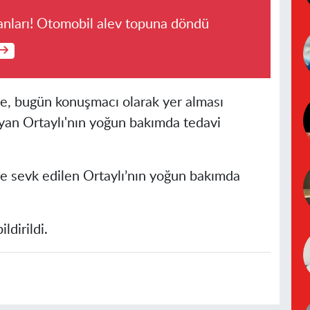
anları! Otomobil alev topuna döndü
e, bugün konuşmacı olarak yer alması
an Ortaylı'nın yoğun bakımda tedavi
ye sevk edilen Ortaylı’nın yoğun bakımda
ldirildi.