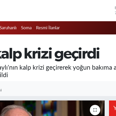
Saruhanlı
Soma
Resmi İlanlar
kalp krizi geçirdi
aylı'nın kalp krizi geçirerek yoğun bakıma al
ldi
I
Y