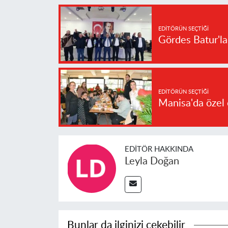
EDITÖRÜN SEÇTIĞI
Gördes Batur'l
EDITÖRÜN SEÇTIĞI
Manisa'da özel 
EDITÖR HAKKINDA
Leyla Doğan
Bunlar da ilginizi çekebilir