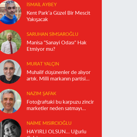
İSMAIL AYBEY
Kent Park’a Güzel Bir Mescit
Yakışacak
SARUHAN SIMSAROĞLU
Manisa "Sanayi Odası" Hak
Etmiyor mu?
MURAT YALÇIN
Muhalif düşünenler de alıyor
artık. Milli markanın partisi
olmaz!
NAZIM ŞAFAK
Fotoğraftaki bu karpuzu zincir
marketler neden satmayı
reddediyor?
NAIME MISIRCIOĞLU
HAYIRLI OLSUN… Uğurlu