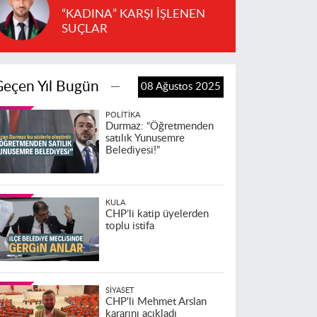
“KADINA” KARŞI İŞLENEN
SUÇLAR
Geçen Yıl Bugün
08 Ağustos 2025
POLITIKA
Durmaz: “Öğretmenden
satılık Yunusemre
Belediyesi!”
KULA
CHP’li katip üyelerden
toplu istifa
SIYASET
CHP'li Mehmet Arslan
kararını açıkladı