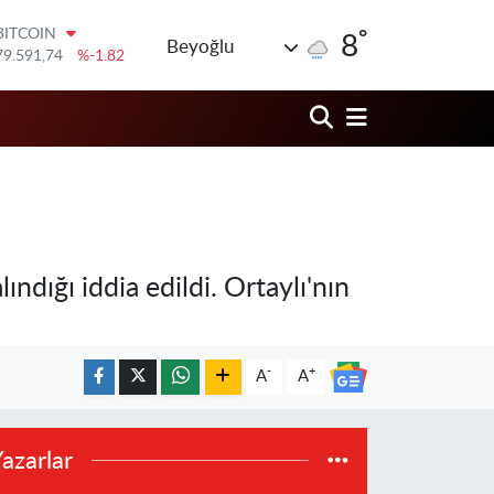
79.591,74
%-1.82
°
8
DOLAR
Beyoğlu
45,43620
%0.02
EURO
53,38690
%0.19
STERLİN
61,60380
%0.18
G.ALTIN
6862,09000
%0.19
BİST100
14.598,00
%0
ındığı iddia edildi. Ortaylı'nın
-
+
A
A
azarlar