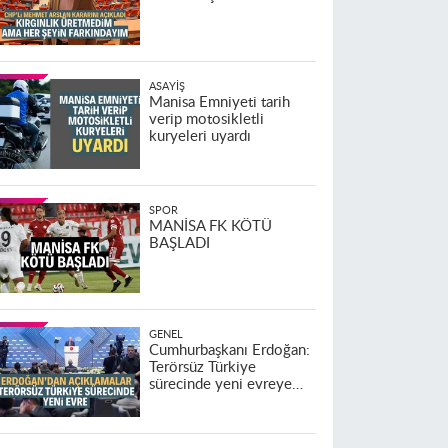
ASAYIŞ
Manisa Emniyeti tarih
verip motosikletli
kuryeleri uyardı
SPOR
MANİSA FK KÖTÜ
BAŞLADI
GENEL
Cumhurbaşkanı Erdoğan:
Terörsüz Türkiye
sürecinde yeni evreye
geçildi