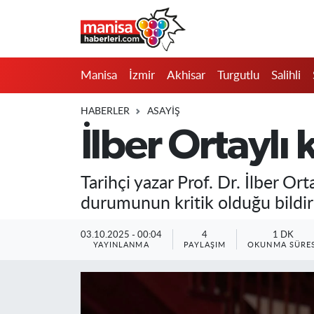
Manisa
Manisa Nöbetçi Eczaneler
Manisa
İzmir
Akhisar
Turgutlu
Salihli
İzmir
Manisa Hava Durumu
HABERLER
ASAYIŞ
Akhisar
Manisa Namaz Vakitleri
İlber Ortaylı 
Turgutlu
Manisa Trafik Yoğunluk Haritası
Tarihçi yazar Prof. Dr. İlber Ort
Salihli
Süper Lig Puan Durumu ve Fikstür
durumunun kritik olduğu bildiri
Saruhanlı
Tüm Manşetler
03.10.2025 - 00:04
4
1 DK
YAYINLANMA
PAYLAŞIM
OKUNMA SÜRES
Soma
Son Dakika Haberleri
Resmi İlanlar
Haber Arşivi