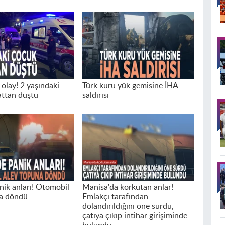
 olay! 2 yaşındaki
Türk kuru yük gemisine İHA
attan düştü
saldırısı
nik anları! Otomobil
Manisa'da korkutan anlar!
na döndü
Emlakçı tarafından
dolandırıldığını öne sürdü,
çatıya çıkıp intihar girişiminde