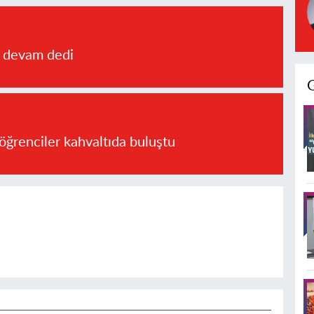
a devam dedi
öğrenciler kahvaltıda buluştu