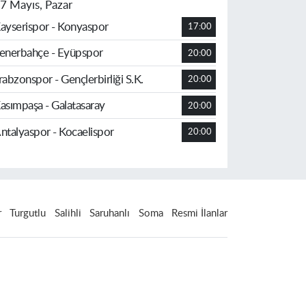
7 Mayıs, Pazar
ayserispor - Konyaspor
17:00
enerbahçe - Eyüpspor
20:00
rabzonspor - Gençlerbirliği S.K.
20:00
asımpaşa - Galatasaray
20:00
ntalyaspor - Kocaelispor
20:00
r
Turgutlu
Salihli
Saruhanlı
Soma
Resmi İlanlar