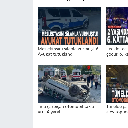
Meslektaşını silahla vurmuştu!
Ege'de feci
Avukat tutuklandı
çocuk 6. k
Tırla çarpışan otomobil takla
Tünelde pa
attı: 4 yaralı
alev topu