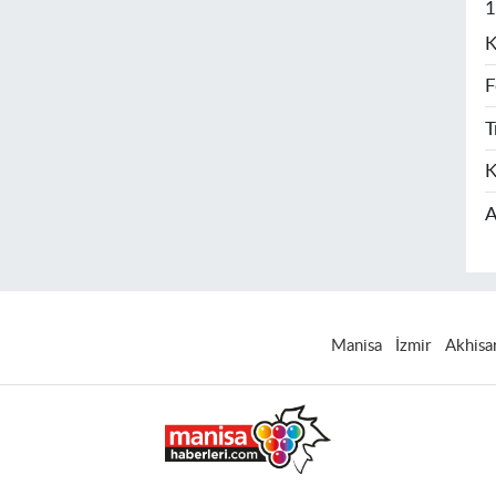
1
K
F
T
K
A
Manisa
İzmir
Akhisa