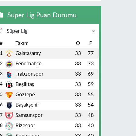
Süper Lig Puan Durumu
Süper Lig
#
Takım
O
P
Galatasaray
33
77
1
Fenerbahçe
33
73
2
Trabzonspor
33
69
3
Beşiktaş
33
59
4
Göztepe
33
55
5
Başakşehir
33
54
6
Samsunspor
33
48
7
Rizespor
33
40
8
Konyaspor
33
40
9