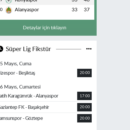
Alanyaspor
33
37
10
Detaylar için tıklayın
Süper Lig Fikstür
5 Mayıs, Cuma
izespor - Beşiktaş
20:00
6 Mayıs, Cumartesi
atih Karagümrük - Alanyaspor
17:00
aziantep FK - Başakşehir
20:00
amsunspor - Göztepe
20:00