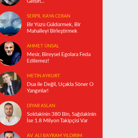
Gelsin…
SERPIL KAYA CERAN
Bir Yüzü Güldürmek, Bir
Mahalleyi Birleştirmek
AHMET ÜNSAL
Mesir, Bireysel Egolara Feda
Edilemez!
METIN AYKURT
Dua ile Değil, Uçakla Söner O
Yangınlar!
DIYAR ASLAN
Soldakinin 380 Bin, Sağdakinin
İse 1.8 Milyon Takipçisi Var
AV. ALI BAYRAM YILDIRIM