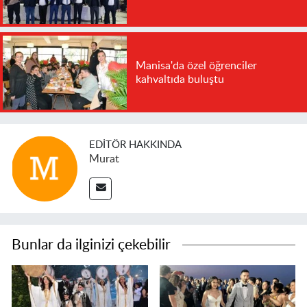
Manisa'da özel öğrenciler
kahvaltıda buluştu
EDITÖR HAKKINDA
Murat
Bunlar da ilginizi çekebilir