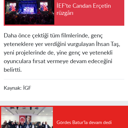
İEF’te Candan Erçetin
rüzgârı
Daha önce çektiği tüm filmlerinde, genç
yeteneklere yer verdiğini vurgulayan İhsan Taş,
yeni projelerinde de, yine genç ve yetenekli
oyunculara fırsat vermeye devam edeceğini
belirtti.
Kaynak:
İGF
Gördes Batur'la devam dedi