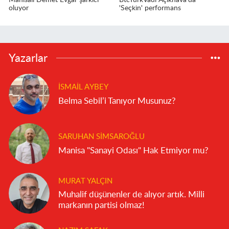
Manisalı Demet Evgar şarkıcı
BtcTurkVadi Açıkhava'da
oluyor
'Seçkin' performans
Yazarlar
İSMAIL AYBEY
Belma Sebil’i Tanıyor Musunuz?
SARUHAN SIMSAROĞLU
Manisa "Sanayi Odası" Hak Etmiyor mu?
MURAT YALÇIN
Muhalif düşünenler de alıyor artık. Milli
markanın partisi olmaz!