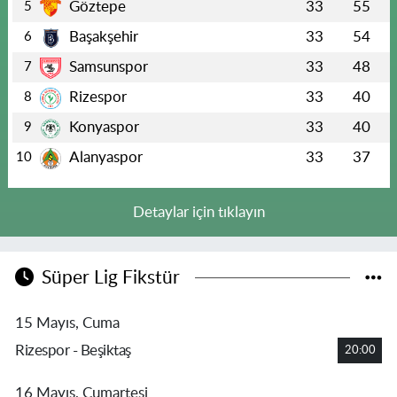
Göztepe
33
55
5
Başakşehir
33
54
6
Samsunspor
33
48
7
Rizespor
33
40
8
Konyaspor
33
40
9
Alanyaspor
33
37
10
Detaylar için tıklayın
Süper Lig Fikstür
15 Mayıs, Cuma
Rizespor - Beşiktaş
20:00
16 Mayıs, Cumartesi