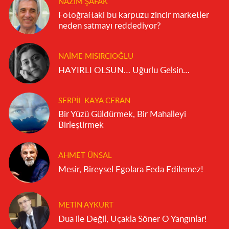
NAZIM ŞAFAK
Fotoğraftaki bu karpuzu zincir marketler
neden satmayı reddediyor?
NAIME MISIRCIOĞLU
HAYIRLI OLSUN… Uğurlu Gelsin…
SERPIL KAYA CERAN
Bir Yüzü Güldürmek, Bir Mahalleyi
Birleştirmek
AHMET ÜNSAL
Mesir, Bireysel Egolara Feda Edilemez!
METIN AYKURT
Dua ile Değil, Uçakla Söner O Yangınlar!