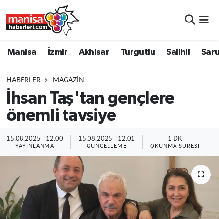
Manisa
Manisa Nöbetçi Eczaneler
Manisa
İzmir
Akhisar
Turgutlu
Salihli
Saru
İzmir
Manisa Hava Durumu
HABERLER
MAGAZIN
Akhisar
Manisa Namaz Vakitleri
İhsan Taş'tan gençlere
önemli tavsiye
Turgutlu
Manisa Trafik Yoğunluk Haritası
Salihli
Süper Lig Puan Durumu ve Fikstür
15.08.2025 - 12:00
15.08.2025 - 12:01
1 DK
YAYINLANMA
GÜNCELLEME
OKUNMA SÜRESI
Saruhanlı
Tüm Manşetler
Soma
Son Dakika Haberleri
Resmi İlanlar
Haber Arşivi