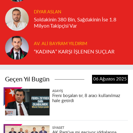
DIYAR ASLAN
Soldakinin 380 Bin, Sağdakinin İse 1.8
Milyon Takipçisi Var
AV. ALI BAYRAM YILDIRIM
“KADINA” KARŞI İŞLENEN SUÇLAR
Geçen Yıl Bugün
06 Ağustos 2025
ASAYIŞ
Freni boşalan tır, 8 aracı kullanılmaz
hale getirdi
SIYASET
AK Parti’ye mi geçiyor iddialarına