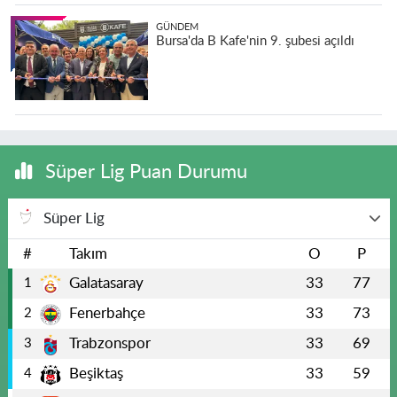
GÜNDEM
Bursa'da B Kafe'nin 9. şubesi açıldı
Süper Lig Puan Durumu
Süper Lig
#
Takım
O
P
Galatasaray
33
77
1
Fenerbahçe
33
73
2
Trabzonspor
33
69
3
Beşiktaş
33
59
4