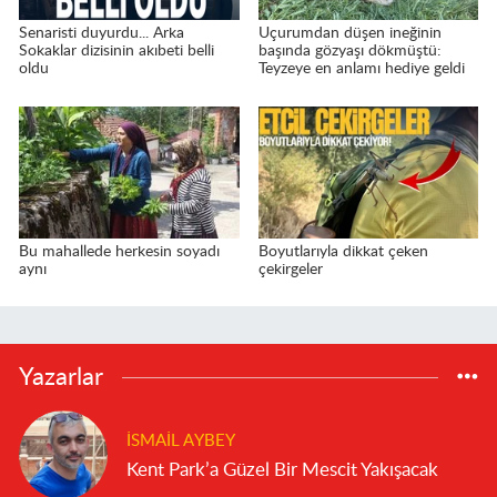
Senaristi duyurdu... Arka
Uçurumdan düşen ineğinin
Sokaklar dizisinin akıbeti belli
başında gözyaşı dökmüştü:
oldu
Teyzeye en anlamı hediye geldi
Bu mahallede herkesin soyadı
Boyutlarıyla dikkat çeken
aynı
çekirgeler
Yazarlar
İSMAIL AYBEY
Kent Park’a Güzel Bir Mescit Yakışacak