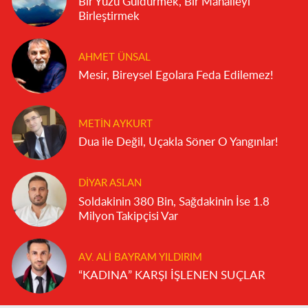
Bir Yüzü Güldürmek, Bir Mahalleyi
Birleştirmek
AHMET ÜNSAL
Mesir, Bireysel Egolara Feda Edilemez!
METIN AYKURT
Dua ile Değil, Uçakla Söner O Yangınlar!
DIYAR ASLAN
Soldakinin 380 Bin, Sağdakinin İse 1.8
Milyon Takipçisi Var
AV. ALI BAYRAM YILDIRIM
“KADINA” KARŞI İŞLENEN SUÇLAR