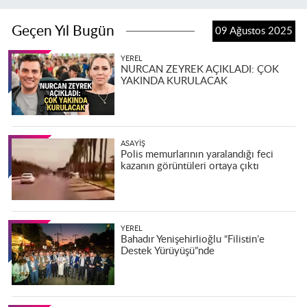
Geçen Yıl Bugün
09 Ağustos 2025
YEREL
NURCAN ZEYREK AÇIKLADI: ÇOK
YAKINDA KURULACAK
ASAYIŞ
Polis memurlarının yaralandığı feci
kazanın görüntüleri ortaya çıktı
YEREL
Bahadır Yenişehirlioğlu “Filistin’e
Destek Yürüyüşü”nde