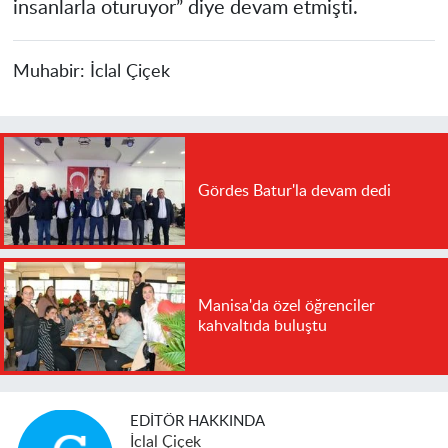
insanlarla oturuyor” diye devam etmişti.
Muhabir:
İclal Çiçek
Gördes Batur'la devam dedi
Manisa'da özel öğrenciler
kahvaltıda buluştu
EDITÖR HAKKINDA
İclal Çiçek