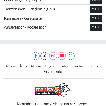
Fenerbahçe - Eyüpspor
20:00
Trabzonspor - Gençlerbirliği S.K.
20:00
Kasımpaşa - Galatasaray
20:00
Antalyaspor - Kocaelispor
20:00
Manisa
İzmir
Akhisar
Turgutlu
Salihli
Saruhanlı
Soma
Resmi İlanlar
Manisahaberleri.com / Manisa'nın net gazetesi.