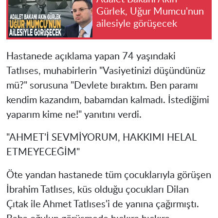
Gürlek, Uğur Mumcu'nun
ailesiyle görüşecek
Hastanede açıklama yapan 74 yaşındaki
Tatlıses, muhabirlerin "Vasiyetinizi düşündünüz
mü?" sorusuna "Devlete bıraktım. Ben paramı
kendim kazandım, babamdan kalmadı. İstediğimi
yaparım kime ne!" yanıtını verdi.
"AHMET'İ SEVMİYORUM, HAKKIMI HELAL
ETMEYECEĞİM"
Öte yandan hastanede tüm çocuklarıyla görüşen
İbrahim Tatlıses, küs olduğu çocukları Dilan
Çıtak ile Ahmet Tatlıses'i de yanına çağırmıştı.