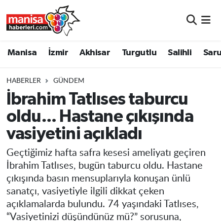
Manisa
Manisa Nöbetçi Eczaneler
Manisa
İzmir
Akhisar
Turgutlu
Salihli
Saru
İzmir
Manisa Hava Durumu
HABERLER
GÜNDEM
Akhisar
Manisa Namaz Vakitleri
İbrahim Tatlıses taburcu
oldu... Hastane çıkışında
Turgutlu
Manisa Trafik Yoğunluk Haritası
vasiyetini açıkladı
Salihli
Süper Lig Puan Durumu ve Fikstür
Geçtiğimiz hafta safra kesesi ameliyatı geçiren
Saruhanlı
Tüm Manşetler
İbrahim Tatlıses, bugün taburcu oldu. Hastane
çıkışında basın mensuplarıyla konuşan ünlü
Soma
Son Dakika Haberleri
sanatçı, vasiyetiyle ilgili dikkat çeken
açıklamalarda bulundu. 74 yaşındaki Tatlıses,
Resmi İlanlar
Haber Arşivi
“Vasiyetinizi düşündünüz mü?” sorusuna,