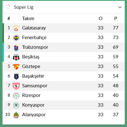
Süper Lig
#
Takım
O
P
Galatasaray
33
77
1
Fenerbahçe
33
73
2
Trabzonspor
33
69
3
Beşiktaş
33
59
4
Göztepe
33
55
5
Başakşehir
33
54
6
Samsunspor
33
48
7
Rizespor
33
40
8
Konyaspor
33
40
9
Alanyaspor
33
37
10