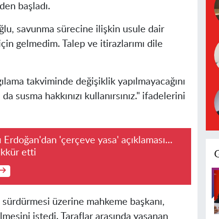
den başladı.
u, savunma sürecine ilişkin usule dair
 için gelmedim. Talep ve itirazlarımı dile
ılama takviminde değişiklik yapılmayacağını
da susma hakkınızı kullanırsınız." ifadelerini
Erdoğan'dan 'çerçeve yasa' açıklaması...
kkür etti
ını sürdürmesi üzerine mahkeme başkanı,
esini istedi. Taraflar arasında yaşanan