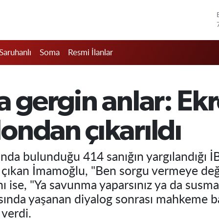
Saruhanlı
Soma
Resmi İlanlar
a gergin anlar: Ek
ondan çıkarıldı
da bulunduğu 414 sanığın yargılandığı İB
 çıkan İmamoğlu, "Ben sorgu vermeye değil
ise, "Ya savunma yaparsınız ya da susma h
 arasında yaşanan diyalog sonrası mahkem
verdi.