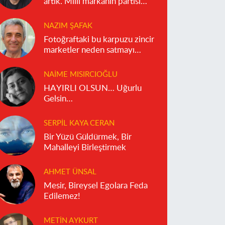
artık. Milli markanın partisi
olmaz!
NAZIM ŞAFAK
Fotoğraftaki bu karpuzu zincir
marketler neden satmayı
reddediyor?
NAIME MISIRCIOĞLU
HAYIRLI OLSUN… Uğurlu
Gelsin…
SERPIL KAYA CERAN
Bir Yüzü Güldürmek, Bir
Mahalleyi Birleştirmek
AHMET ÜNSAL
Mesir, Bireysel Egolara Feda
Edilemez!
METIN AYKURT