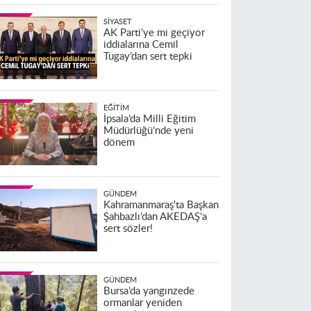
SIYASET
AK Parti’ye mi geçiyor
iddialarına Cemil
Tugay’dan sert tepki
EĞITIM
İpsala’da Milli Eğitim
Müdürlüğü’nde yeni
dönem
GÜNDEM
Kahramanmaraş'ta Başkan
Şahbazlı’dan AKEDAŞ’a
sert sözler!
GÜNDEM
Bursa’da yangınzede
ormanlar yeniden