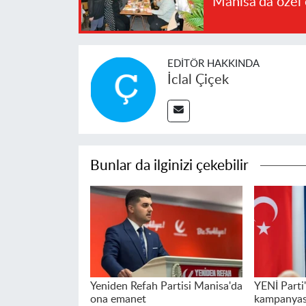
Manisa'da özel 
EDITÖR HAKKINDA
İclal Çiçek
Bunlar da ilginizi çekebilir
Yeniden Refah Partisi Manisa'da
YENİ Parti'
ona emanet
kampanyası