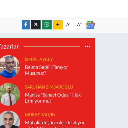
-
+
A
A
azarlar
İSMAIL AYBEY
Belma Sebil’i Tanıyor
Musunuz?
SARUHAN SIMSAROĞLU
Manisa "Sanayi Odası" Hak
Etmiyor mu?
MURAT YALÇIN
Muhalif düşünenler de alıyor