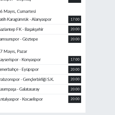
6 Mayıs, Cumartesi
atih Karagümrük - Alanyaspor
17:00
aziantep FK - Başakşehir
20:00
amsunspor - Göztepe
20:00
7 Mayıs, Pazar
ayserispor - Konyaspor
17:00
enerbahçe - Eyüpspor
20:00
rabzonspor - Gençlerbirliği S.K.
20:00
asımpaşa - Galatasaray
20:00
ntalyaspor - Kocaelispor
20:00