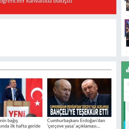
öğrenciler kahvaltıda buluştu
nin bağış
Cumhurbaşkanı Erdoğan'dan
nda ilk hafta geride
'çerçeve yasa' açıklaması...