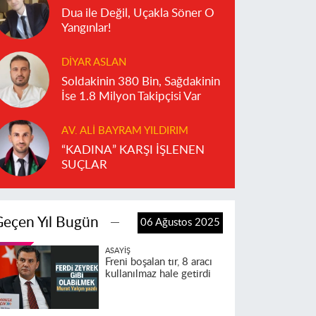
Dua ile Değil, Uçakla Söner O
Yangınlar!
DIYAR ASLAN
Soldakinin 380 Bin, Sağdakinin
İse 1.8 Milyon Takipçisi Var
AV. ALI BAYRAM YILDIRIM
“KADINA” KARŞI İŞLENEN
SUÇLAR
Geçen Yıl Bugün
06 Ağustos 2025
ASAYIŞ
Freni boşalan tır, 8 aracı
kullanılmaz hale getirdi