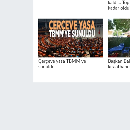
kaldı... To
kadar oldu
Çerçeve yasa TBMM'ye
Başkan Ba
sunuldu
kıraathanel