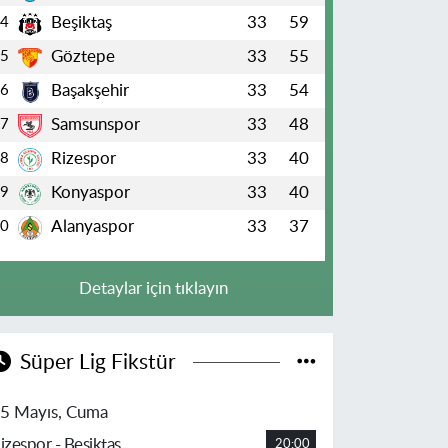
Beşiktaş
33
59
4
Göztepe
33
55
5
Başakşehir
33
54
6
Samsunspor
33
48
7
Rizespor
33
40
8
Konyaspor
33
40
9
Alanyaspor
33
37
10
Detaylar için tıklayın
Süper Lig Fikstür
5 Mayıs, Cuma
izespor - Beşiktaş
20:00