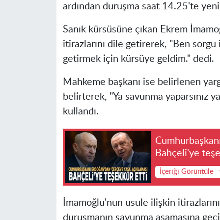
ardından duruşma saat 14.25'te yeni
Sanık kürsüsüne çıkan Ekrem İmamoğl
itirazlarını dile getirerek, "Ben sorgu
getirmek için kürsüye geldim." dedi.
Mahkeme başkanı ise belirlenen yarg
belirterek, "Ya savunma yaparsınız ya 
kullandı.
Cumhurbaşkanı 
Bahçeli'ye teşe
İçeriği Görüntüle
İmamoğlu'nun usule ilişkin itirazlar
duruşmanın savunma aşamasına geçilm