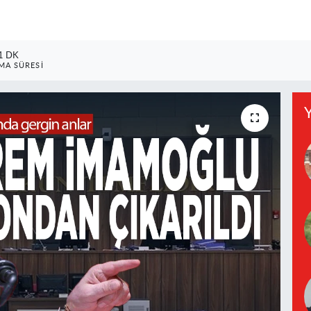
1 DK
A SÜRESI
Y