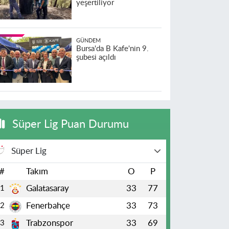
yeşertiliyor
GÜNDEM
Bursa'da B Kafe'nin 9.
şubesi açıldı
Süper Lig Puan Durumu
Süper Lig
#
Takım
O
P
Galatasaray
33
77
1
Fenerbahçe
33
73
2
Trabzonspor
33
69
3