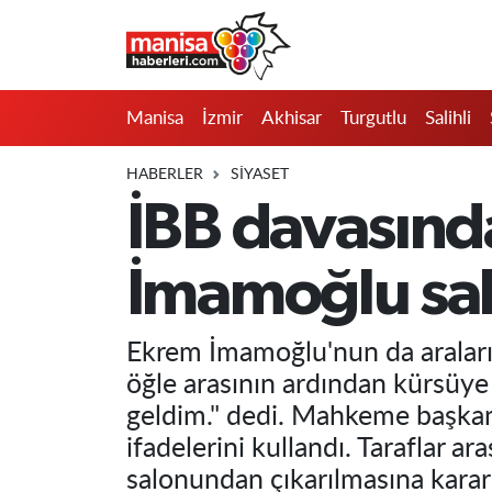
Manisa
Manisa Nöbetçi Eczaneler
Manisa
İzmir
Akhisar
Turgutlu
Salihli
İzmir
Manisa Hava Durumu
HABERLER
SIYASET
Akhisar
Manisa Namaz Vakitleri
İBB davasınd
Turgutlu
Manisa Trafik Yoğunluk Haritası
İmamoğlu sal
Salihli
Süper Lig Puan Durumu ve Fikstür
Ekrem İmamoğlu'nun da araların
Saruhanlı
Tüm Manşetler
öğle arasının ardından kürsüye
geldim." dedi. Mahkeme başkanı 
Soma
Son Dakika Haberleri
ifadelerini kullandı. Taraflar
Resmi İlanlar
Haber Arşivi
salonundan çıkarılmasına karar 