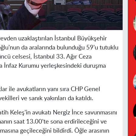
vden uzaklaştırılan İstanbul Büyükşehir
lu'nun da aralarında bulunduğu 59'u tutuklu
ncü celsesi, İstanbul 33. Ağır Ceza
 İnfaz Kurumu yerleşkesindeki duruşma
ar ile avukatların yanı sıra CHP Genel
illeri ve sanık yakınları da katıldı.
atih Keleş'in avukatı Nergiz İnce savunmasını
ın saat 13.00'te sona erdirileceğini ve
sına geçileceğini bildirdi. Öğle arasının