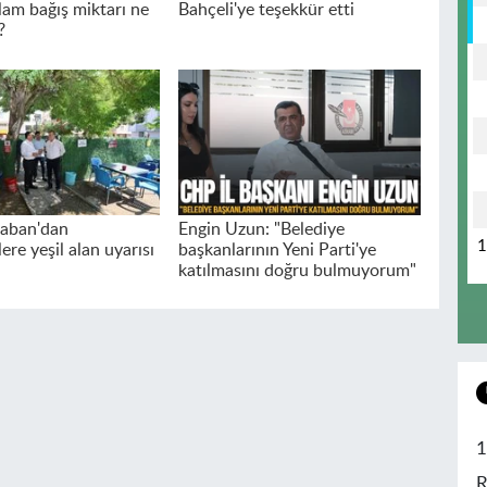
plam bağış miktarı ne
Bahçeli'ye teşekkür etti
?
laban'dan
Engin Uzun: "Belediye
ere yeşil alan uyarısı
başkanlarının Yeni Parti'ye
katılmasını doğru bulmuyorum"
1
R