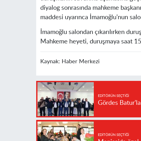
diyalog sonrasında mahkeme başkanı
maddesi uyarınca İmamoğlu'nun salon
İmamoğlu salondan çıkarılırken duruş
Mahkeme heyeti, duruşmaya saat 15.00
Kaynak:
Haber Merkezi
EDITÖRÜN SEÇTIĞI
Gördes Batur'l
EDITÖRÜN SEÇTIĞI