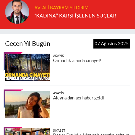
AV. ALI BAYRAM YILDIRIM
“KADINA” KARŞI İŞLENEN SUÇLAR
Geçen Yıl Bugün
07 Ağustos 2025
ASAYIŞ
Ormanlık alanda cinayet!
ASAYIŞ
Aleyna'dan acı haber geldi
SIYASET