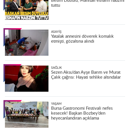
Besim Dutlulu, Manisalı esnafın nabzını
tuttu
ASAYIŞ
Yatalak annesini döverek komalık
etmişti, gözaltına alındı
SAĞLIK
Sezen Aksu’dan Ayşe Barım ve Murat
Çalık çağrısı: Hayati tehlike altındalar
YAŞAM
Bursa Gastronomi Festivali nefes
kesecek! Başkan Bozbey’den
heyecanlandıran açıklama