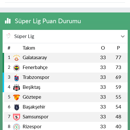
Süper Lig Puan Durumu
Süper Lig
#
Takım
O
P
Galatasaray
33
77
1
Fenerbahçe
33
73
2
Trabzonspor
33
69
3
Beşiktaş
33
59
4
Göztepe
33
55
5
Başakşehir
33
54
6
Samsunspor
33
48
7
Rizespor
33
40
8