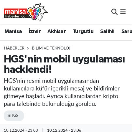
Manisa
Manisa Nöbetçi Eczaneler
Manisa
İzmir
Akhisar
Turgutlu
Salihli
Saru
İzmir
Manisa Hava Durumu
HABERLER
BILIM VE TEKNOLOJI
Akhisar
Manisa Namaz Vakitleri
HGS'nin mobil uygulaması
hacklendi!
Turgutlu
Manisa Trafik Yoğunluk Haritası
HGS'nin resmi mobil uygulamasından
Salihli
Süper Lig Puan Durumu ve Fikstür
kullanıcılara küfür içerikli mesaj ve bildirimler
gitmeye başladı. Ayrıca kullanıcılardan kripto
Saruhanlı
Tüm Manşetler
para talebinde bulunulduğu görüldü.
Soma
Son Dakika Haberleri
#HGS
Resmi İlanlar
Haber Arşivi
10.12.2024 - 23:03
10.12.2024 - 23:06