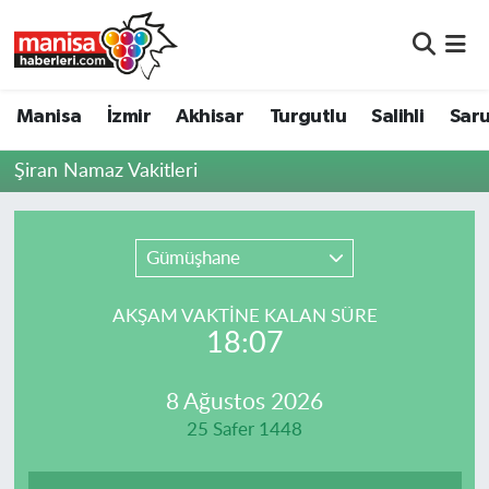
Manisa
Manisa Nöbetçi Eczaneler
Manisa
İzmir
Akhisar
Turgutlu
Salihli
Saru
İzmir
Manisa Hava Durumu
Şiran Namaz Vakitleri
Akhisar
Manisa Namaz Vakitleri
Turgutlu
Manisa Trafik Yoğunluk Haritası
Gümüşhane
Salihli
Süper Lig Puan Durumu ve Fikstür
AKŞAM VAKTİNE KALAN SÜRE
18:07
Saruhanlı
Tüm Manşetler
8 Ağustos 2026
Soma
Son Dakika Haberleri
25 Safer 1448
Resmi İlanlar
Haber Arşivi