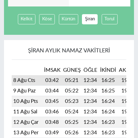
Kelkit
Köse
Kürtün
Şiran
Torul
ŞIRAN AYLIK NAMAZ VAKITLERI
İMSAK
GÜNEŞ
ÖĞLE
İKINDI
AKŞAM
8 Ağu Cts
03:42
05:21
12:34
16:25
19:38
9 Ağu Paz
03:44
05:22
12:34
16:25
19:37
10 Ağu Pts
03:45
05:23
12:34
16:24
19:35
11 Ağu Sal
03:46
05:24
12:34
16:24
19:34
12 Ağu Çar
03:48
05:25
12:34
16:23
19:33
13 Ağu Per
03:49
05:26
12:34
16:23
19:31