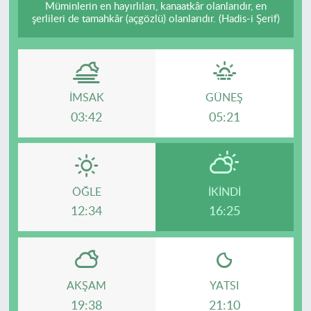
Müminlerin en hayırlıları, kanaatkâr olanlarıdır, en
şerlileri de tamahkâr (açgözlü) olanlarıdır. (Hadis-i Şerif)
İMSAK
GÜNEŞ
03:42
05:21
ÖĞLE
İKINDI
12:34
16:25
AKŞAM
YATSI
19:38
21:10