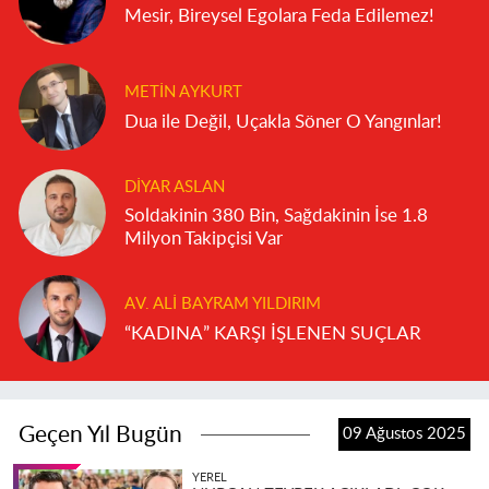
Mesir, Bireysel Egolara Feda Edilemez!
METIN AYKURT
Dua ile Değil, Uçakla Söner O Yangınlar!
DIYAR ASLAN
Soldakinin 380 Bin, Sağdakinin İse 1.8
Milyon Takipçisi Var
AV. ALI BAYRAM YILDIRIM
“KADINA” KARŞI İŞLENEN SUÇLAR
Geçen Yıl Bugün
09 Ağustos 2025
YEREL