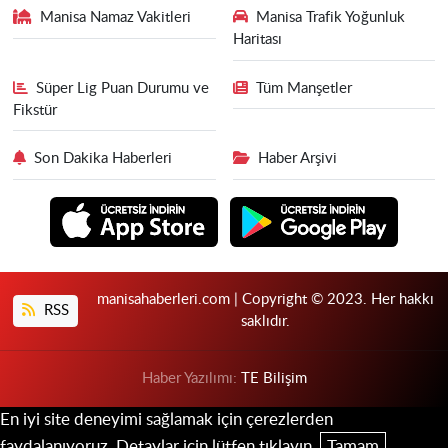
Manisa Namaz Vakitleri
Manisa Trafik Yoğunluk
Haritası
Süper Lig Puan Durumu ve
Tüm Manşetler
Fikstür
Son Dakika Haberleri
Haber Arşivi
manisahaberleri.com | Copyright © 2023. Her hakkı
RSS
saklıdır.
Haber Yazılımı:
TE Bilişim
En iyi site deneyimi sağlamak için çerezlerden
faydalanıyoruz. Detaylar için lütfen tıklayın.
Tamam