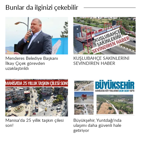
Bunlar da ilginizi çekebilir
Menderes Belediye Başkanı
KUŞLUBAHÇE SAKİNLERİNİ
İlkay Çiçek görevden
SEVİNDİREN HABER
uzaklaştırıldı
Manisa'da 25 yıllık taşkın çilesi
Büyükşehir, Yuntdağı'nda
son!
ulaşımı daha güvenli hale
getiriyor