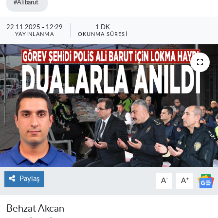
#Ali barut
22.11.2025 - 12:29
1 DK
YAYINLANMA
OKUNMA SÜRESI
Paylaş
-
+
A
A
Behzat Akcan