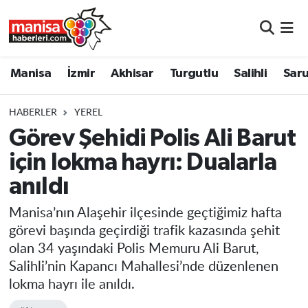
Manisa
Manisa Nöbetçi Eczaneler
Manisa
İzmir
Akhisar
Turgutlu
Salihli
Saru
İzmir
Manisa Hava Durumu
HABERLER
YEREL
Akhisar
Manisa Namaz Vakitleri
Görev Şehidi Polis Ali Barut
için lokma hayrı: Dualarla
Turgutlu
Manisa Trafik Yoğunluk Haritası
anıldı
Salihli
Süper Lig Puan Durumu ve Fikstür
Manisa’nın Alaşehir ilçesinde geçtiğimiz hafta
Saruhanlı
Tüm Manşetler
görevi başında geçirdiği trafik kazasında şehit
olan 34 yaşındaki Polis Memuru Ali Barut,
Soma
Son Dakika Haberleri
Salihli’nin Kapancı Mahallesi’nde düzenlenen
lokma hayrı ile anıldı.
Resmi İlanlar
Haber Arşivi