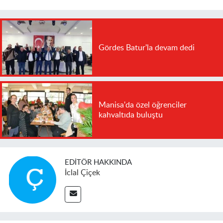
Gördes Batur'la devam dedi
Manisa'da özel öğrenciler
kahvaltıda buluştu
EDITÖR HAKKINDA
İclal Çiçek