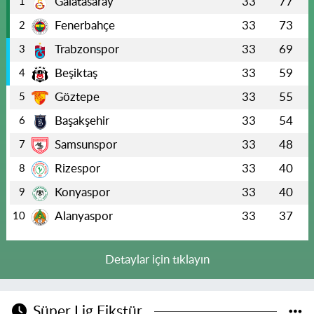
Galatasaray
33
77
1
Fenerbahçe
33
73
2
Trabzonspor
33
69
3
Beşiktaş
33
59
4
Göztepe
33
55
5
Başakşehir
33
54
6
Samsunspor
33
48
7
Rizespor
33
40
8
Konyaspor
33
40
9
Alanyaspor
33
37
10
Detaylar için tıklayın
Süper Lig Fikstür