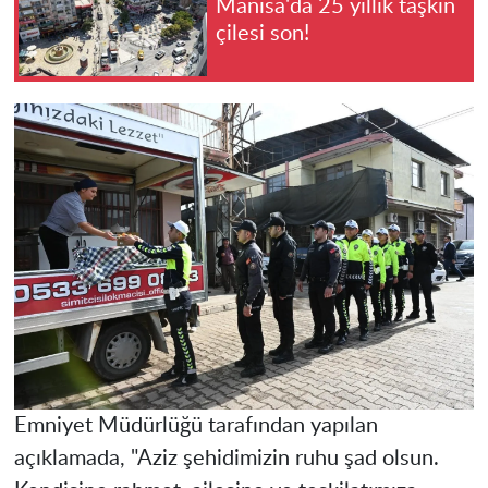
Manisa'da 25 yıllık taşkın
çilesi son!
Emniyet Müdürlüğü tarafından yapılan
açıklamada, "Aziz şehidimizin ruhu şad olsun.