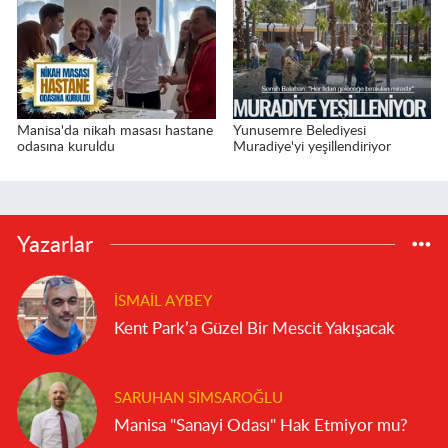
Manisa'da nikah masası hastane
Yunusemre Belediyesi
odasına kuruldu
Muradiye'yi yeşillendiriyor
Yazarlar
İSMAIL AYBEY
Kent Park’a Güzel Bir Mescit Yakışacak
SARUHAN SIMSAROĞLU
Manisa "Sanayi Odası" Hak Etmiyor mu?