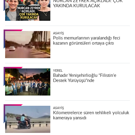
NURCAN ZEYREK AÇIKLADI: ÇOK
YAKINDA KURULACAK
ASAYIŞ
Polis memurlarının yaralandığı feci
kazanın görüntüleri ortaya çıktı
YEREL
Bahadır Yenişehirlioğlu “Filistin’e
Destek Yürüyüşü”nde
ASAYIŞ
Kilometrelerce süren tehlikeli yolculuk
kameraya yansıdı