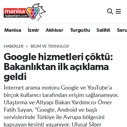
Manisa
Manisa Nöbetçi Eczaneler
Manisa
İzmir
Akhisar
Turgutlu
Salihli
Saru
İzmir
Manisa Hava Durumu
HABERLER
BILIM VE TEKNOLOJI
Akhisar
Manisa Namaz Vakitleri
Google hizmetleri çöktü:
Bakanlıktan ilk açıklama
Turgutlu
Manisa Trafik Yoğunluk Haritası
geldi
Salihli
Süper Lig Puan Durumu ve Fikstür
İnternet arama motoru Google ve YouTube'a
Saruhanlı
Tüm Manşetler
birçok kullanıcı tarafından erişim sağlanamıyor.
Ulaştırma ve Altyapı Bakan Yardımcısı Ömer
Soma
Son Dakika Haberleri
Fatih Sayan, "Google, Android ve başlı
servislerinde Türkiye ile Avrupa bölgesini
Resmi İlanlar
Haber Arşivi
kapsayan kesinti yaşanıyor. Ulusal Siber