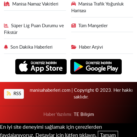
Manisa Namaz Vakitleri
Manisa Trafik Yoğunluk
Haritası
Süper Lig Puan Durumu ve
Tüm Manşetler
Fikstür
Son Dakika Haberleri
Haber Arşivi
manisahaberleri.com | Copyright © 2023. Her hakkı
RSS
saklıdır.
Haber Yazılımı:
TE Bilişim
En iyi site deneyimi sağlamak için çerezlerden
faydalanıyoruz. Detaylar için lütfen tıklayın.
Tamam