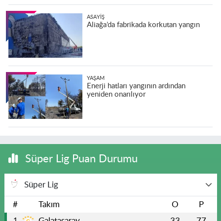
ASAYIŞ
Aliağa’da fabrikada korkutan yangın
YAŞAM
Enerji hatları yangının ardından
yeniden onarılıyor
Süper Lig Puan Durumu
Süper Lig
#
Takım
O
P
Galatasaray
33
77
1