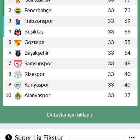
Fenerbahçe
33
73
2
Trabzonspor
33
69
3
Beşiktaş
33
59
4
Göztepe
33
55
5
Başakşehir
33
54
6
Samsunspor
33
48
7
Rizespor
33
40
8
Konyaspor
33
40
9
Alanyaspor
33
37
10
Detaylar için tıklayın
Süper Lig Fikstür