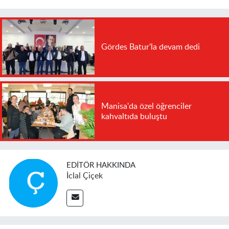
Gördes Batur'la devam dedi
Manisa'da özel öğrenciler
kahvaltıda buluştu
EDITÖR HAKKINDA
İclal Çiçek