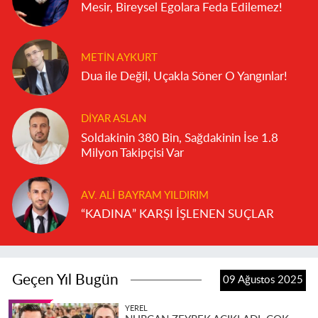
Mesir, Bireysel Egolara Feda Edilemez!
METIN AYKURT
Dua ile Değil, Uçakla Söner O Yangınlar!
DIYAR ASLAN
Soldakinin 380 Bin, Sağdakinin İse 1.8
Milyon Takipçisi Var
AV. ALI BAYRAM YILDIRIM
“KADINA” KARŞI İŞLENEN SUÇLAR
Geçen Yıl Bugün
09 Ağustos 2025
YEREL