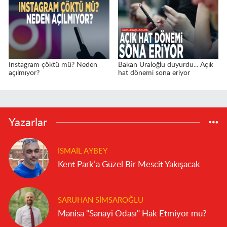
Instagram çöktü mü? Neden
Bakan Uraloğlu duyurdu... Açık
açılmıyor?
hat dönemi sona eriyor
Yazarlar
İSMAIL AYBEY
Kent Park’a Güzel Bir Mescit Yakışacak
SARUHAN SIMSAROĞLU
Manisa "Sanayi Odası" Hak Etmiyor mu?