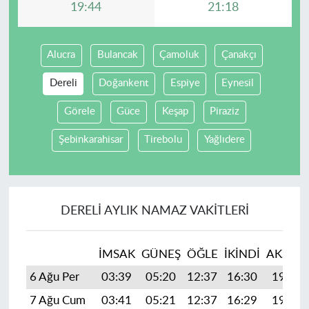
19:44
21:18
Alucra
Bulancak
Çamoluk
Çanakçı
Dereli
Doğankent
Espiye
Eynesil
Görele
Güce
Keşap
Piraziz
Şebinkarahisar
Tirebolu
Yağlıdere
DERELI AYLIK NAMAZ VAKITLERI
İMSAK
GÜNEŞ
ÖĞLE
İKINDI
AKŞAM
6 Ağu Per
03:39
05:20
12:37
16:30
19:44
7 Ağu Cum
03:41
05:21
12:37
16:29
19:43