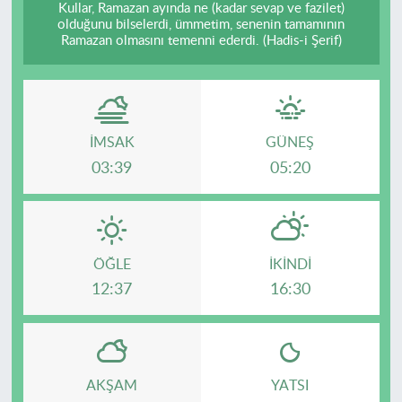
Kullar, Ramazan ayında ne (kadar sevap ve fazilet)
olduğunu bilselerdi, ümmetim, senenin tamamının
Ramazan olmasını temenni ederdi. (Hadis-i Şerif)
İMSAK
GÜNEŞ
03:39
05:20
ÖĞLE
İKINDI
12:37
16:30
AKŞAM
YATSI