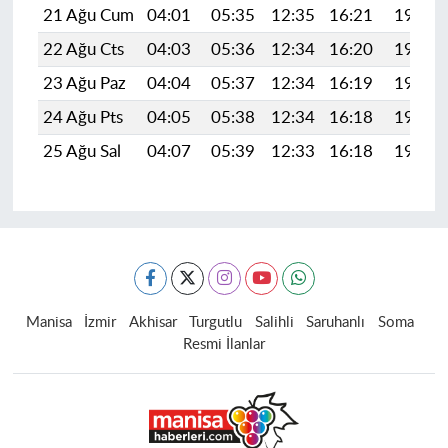
21 Ağu Cum
04:01
05:35
12:35
16:21
19:24
22 Ağu Cts
04:03
05:36
12:34
16:20
19:22
23 Ağu Paz
04:04
05:37
12:34
16:19
19:21
24 Ağu Pts
04:05
05:38
12:34
16:18
19:19
25 Ağu Sal
04:07
05:39
12:33
16:18
19:18
Manisa
İzmir
Akhisar
Turgutlu
Salihli
Saruhanlı
Soma
Resmi İlanlar