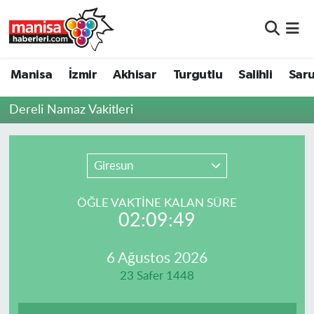
Manisa
Manisa Nöbetçi Eczaneler
Manisa
İzmir
Akhisar
Turgutlu
Salihli
Saru
İzmir
Manisa Hava Durumu
Dereli Namaz Vakitleri
Akhisar
Manisa Namaz Vakitleri
Turgutlu
Manisa Trafik Yoğunluk Haritası
Giresun
Salihli
Süper Lig Puan Durumu ve Fikstür
ÖĞLE VAKTİNE KALAN SÜRE
02:09:49
Saruhanlı
Tüm Manşetler
6 Ağustos 2026
Soma
Son Dakika Haberleri
23 Safer 1448
Resmi İlanlar
Haber Arşivi