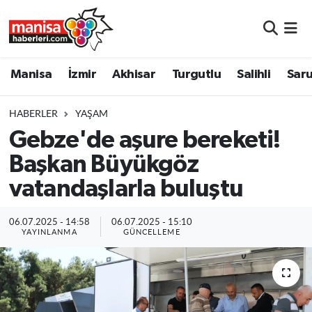
Manisa
Manisa Nöbetçi Eczaneler
Manisa
İzmir
Akhisar
Turgutlu
Salihli
Saru
İzmir
Manisa Hava Durumu
HABERLER
YAŞAM
Akhisar
Manisa Namaz Vakitleri
Gebze'de aşure bereketi!
Başkan Büyükgöz
Turgutlu
Manisa Trafik Yoğunluk Haritası
vatandaşlarla buluştu
Salihli
Süper Lig Puan Durumu ve Fikstür
06.07.2025 - 14:58
06.07.2025 - 15:10
Saruhanlı
Tüm Manşetler
YAYINLANMA
GÜNCELLEME
Soma
Son Dakika Haberleri
Resmi İlanlar
Haber Arşivi