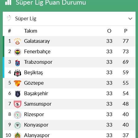
Süper Lig Puan Durumu
Süper Lig
#
Takım
O
P
Galatasaray
33
77
1
Fenerbahçe
33
73
2
Trabzonspor
33
69
3
Beşiktaş
33
59
4
Göztepe
33
55
5
Başakşehir
33
54
6
Samsunspor
33
48
7
Rizespor
33
40
8
Konyaspor
33
40
9
Alanyaspor
33
37
10