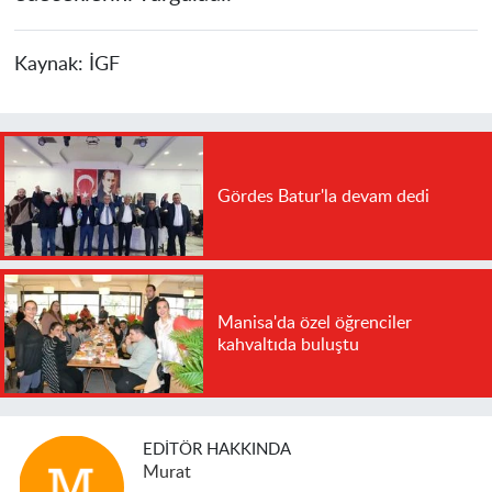
Kaynak:
İGF
Gördes Batur'la devam dedi
Manisa'da özel öğrenciler
kahvaltıda buluştu
EDITÖR HAKKINDA
Murat