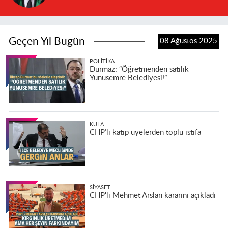
Geçen Yıl Bugün
08 Ağustos 2025
POLITIKA
Durmaz: “Öğretmenden satılık
Yunusemre Belediyesi!”
KULA
CHP’li katip üyelerden toplu istifa
SIYASET
CHP'li Mehmet Arslan kararını açıkladı