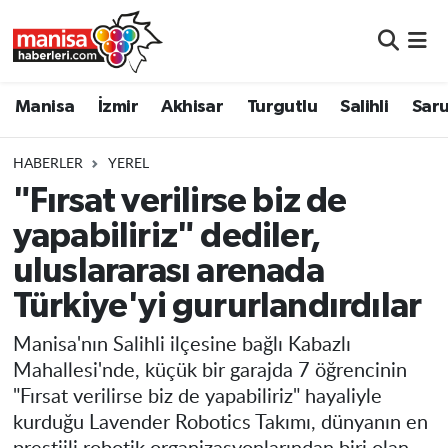
Manisa
Manisa Nöbetçi Eczaneler
Manisa
İzmir
Akhisar
Turgutlu
Salihli
Saru
İzmir
Manisa Hava Durumu
HABERLER
YEREL
Akhisar
Manisa Namaz Vakitleri
"Fırsat verilirse biz de
yapabiliriz" dediler,
Turgutlu
Manisa Trafik Yoğunluk Haritası
uluslararası arenada
Salihli
Süper Lig Puan Durumu ve Fikstür
Türkiye'yi gururlandırdılar
Saruhanlı
Tüm Manşetler
Manisa'nın Salihli ilçesine bağlı Kabazlı
Mahallesi'nde, küçük bir garajda 7 öğrencinin
Soma
Son Dakika Haberleri
"Fırsat verilirse biz de yapabiliriz" hayaliyle
kurduğu Lavender Robotics Takımı, dünyanın en
Resmi İlanlar
Haber Arşivi