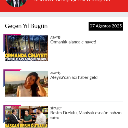
Geçen Yıl Bugün
07 Ağustos 2025
ASAYIŞ
Ormanlık alanda cinayet!
ASAYIŞ
Aleyna'dan acı haber geldi
SIYASET
Besim Dutlulu, Manisalı esnafın nabzını
tuttu