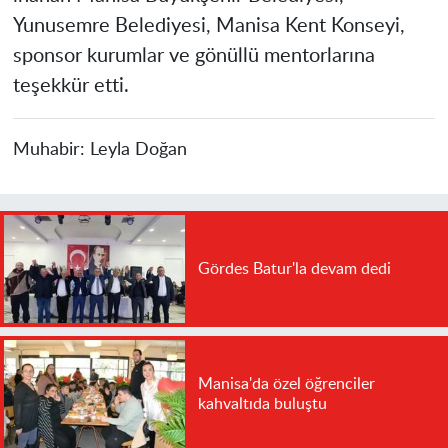
Yunusemre Belediyesi, Manisa Kent Konseyi,
sponsor kurumlar ve gönüllü mentorlarına
teşekkür etti.
Muhabir:
Leyla Doğan
Gördes Batur'la devam dedi
Manisa'da özel öğrenciler
kahvaltıda buluştu