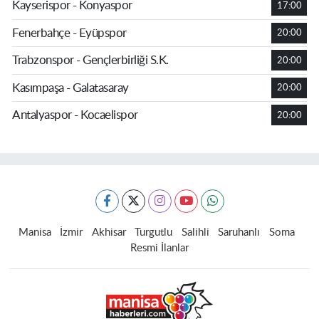
Kayserispor - Konyaspor
17:00
Fenerbahçe - Eyüpspor
20:00
Trabzonspor - Gençlerbirliği S.K.
20:00
Kasımpaşa - Galatasaray
20:00
Antalyaspor - Kocaelispor
20:00
Manisa
İzmir
Akhisar
Turgutlu
Salihli
Saruhanlı
Soma
Resmi İlanlar