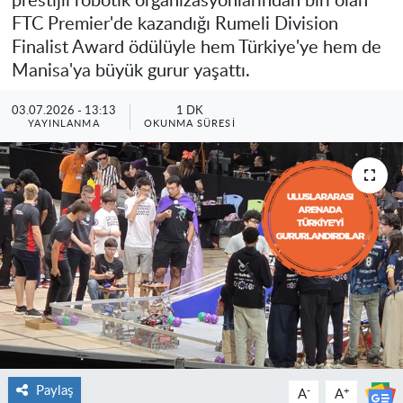
prestijli robotik organizasyonlarından biri olan
FTC Premier'de kazandığı Rumeli Division
Finalist Award ödülüyle hem Türkiye'ye hem de
Manisa'ya büyük gurur yaşattı.
03.07.2026 - 13:13
1 DK
YAYINLANMA
OKUNMA SÜRESI
Paylaş
-
+
A
A