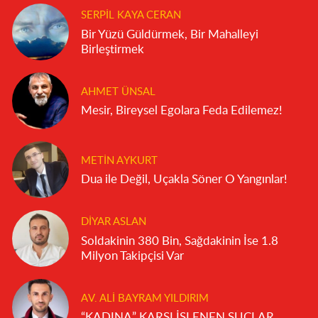
SERPIL KAYA CERAN
Bir Yüzü Güldürmek, Bir Mahalleyi
Birleştirmek
AHMET ÜNSAL
Mesir, Bireysel Egolara Feda Edilemez!
METIN AYKURT
Dua ile Değil, Uçakla Söner O Yangınlar!
DIYAR ASLAN
Soldakinin 380 Bin, Sağdakinin İse 1.8
Milyon Takipçisi Var
AV. ALI BAYRAM YILDIRIM
“KADINA” KARŞI İŞLENEN SUÇLAR