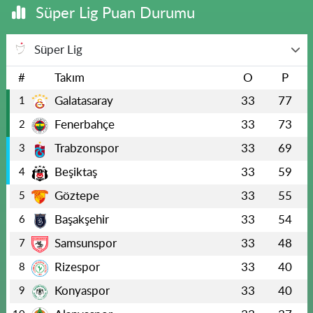
Süper Lig Puan Durumu
Süper Lig
#
Takım
O
P
Galatasaray
33
77
1
Fenerbahçe
33
73
2
Trabzonspor
33
69
3
Beşiktaş
33
59
4
Göztepe
33
55
5
Başakşehir
33
54
6
Samsunspor
33
48
7
Rizespor
33
40
8
Konyaspor
33
40
9