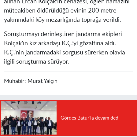
alınan Ercan Kolçak’ın cenazesi, öğlen namazını
müteakiben öldürüldüğü evinin 200 metre
yakınındaki köy mezarlığında toprağa verildi.
Soruşturmayı derinleştiren jandarma ekipleri
Kolçak’ın kız arkadaşı K.Ç.’yi gözaltına aldı.
K.Ç.’nin jandarmadaki sorgusu sürerken olayla
ilgili soruşturma sürüyor.
Muhabir:
Murat Yalçın
Gördes Batur'la devam dedi