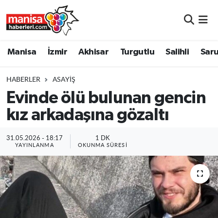
Manisa
Manisa Nöbetçi Eczaneler
Manisa
İzmir
Akhisar
Turgutlu
Salihli
Saru
İzmir
Manisa Hava Durumu
HABERLER
ASAYIŞ
Akhisar
Manisa Namaz Vakitleri
Evinde ölü bulunan gencin
kız arkadaşına gözaltı
Turgutlu
Manisa Trafik Yoğunluk Haritası
Salihli
Süper Lig Puan Durumu ve Fikstür
31.05.2026 - 18:17
1 DK
YAYINLANMA
OKUNMA SÜRESI
Saruhanlı
Tüm Manşetler
Soma
Son Dakika Haberleri
Resmi İlanlar
Haber Arşivi