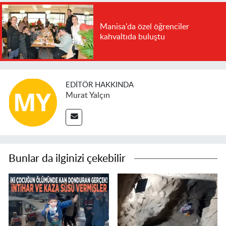
Manisa'da özel öğrenciler
kahvaltıda buluştu
EDITÖR HAKKINDA
Murat Yalçın
Bunlar da ilginizi çekebilir