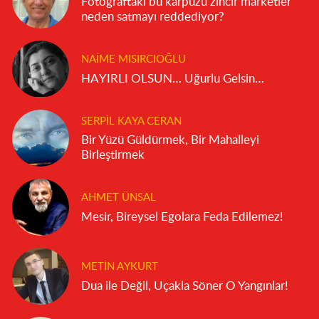
Fotoğraftaki bu karpuzu zincir marketler
neden satmayı reddediyor?
NAIME MISIRCIOĞLU
HAYIRLI OLSUN… Uğurlu Gelsin…
SERPIL KAYA CERAN
Bir Yüzü Güldürmek, Bir Mahalleyi
Birleştirmek
AHMET ÜNSAL
Mesir, Bireysel Egolara Feda Edilemez!
METIN AYKURT
Dua ile Değil, Uçakla Söner O Yangınlar!