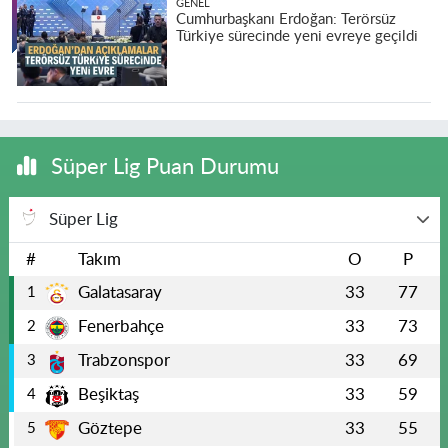
GENEL
Cumhurbaşkanı Erdoğan: Terörsüz
Türkiye sürecinde yeni evreye geçildi
Süper Lig Puan Durumu
Süper Lig
#
Takım
O
P
Galatasaray
33
77
1
Fenerbahçe
33
73
2
Trabzonspor
33
69
3
Beşiktaş
33
59
4
Göztepe
33
55
5