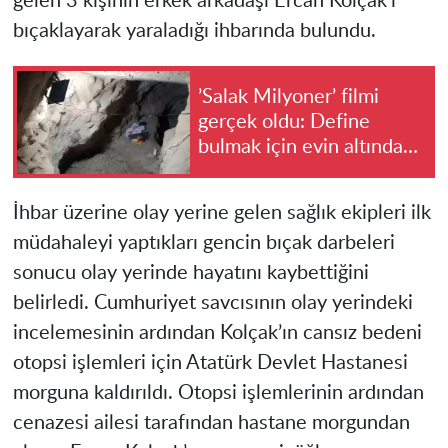
gelen 3 kişinin erkek arkadaşı Ercan Kolçak’ı
bıçaklayarak yaraladığı ihbarında bulundu.
’Salak Milyoner’ filmi
gerçek oldu: Define
bulmak için evin altında
metrelerce kazı yaptılar
İhbar üzerine olay yerine gelen sağlık ekipleri ilk
müdahaleyi yaptıkları gencin bıçak darbeleri
sonucu olay yerinde hayatını kaybettiğini
belirledi. Cumhuriyet savcısının olay yerindeki
incelemesinin ardından Kolçak’ın cansız bedeni
otopsi işlemleri için Atatürk Devlet Hastanesi
morguna kaldırıldı. Otopsi işlemlerinin ardından
cenazesi ailesi tarafından hastane morgundan