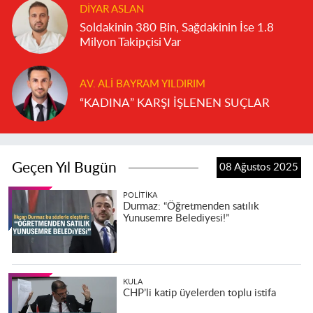
DIYAR ASLAN
Soldakinin 380 Bin, Sağdakinin İse 1.8
Milyon Takipçisi Var
AV. ALI BAYRAM YILDIRIM
“KADINA” KARŞI İŞLENEN SUÇLAR
Geçen Yıl Bugün
08 Ağustos 2025
POLITIKA
Durmaz: “Öğretmenden satılık
Yunusemre Belediyesi!”
KULA
CHP’li katip üyelerden toplu istifa