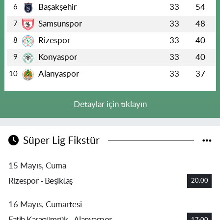
Başakşehir
33
54
6
Samsunspor
33
48
7
Rizespor
33
40
8
Konyaspor
33
40
9
Alanyaspor
33
37
10
Detaylar için tıklayın
Süper Lig Fikstür
15 Mayıs, Cuma
Rizespor - Beşiktaş
20:00
16 Mayıs, Cumartesi
Fatih Karagümrük - Alanyaspor
17:00