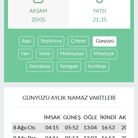
AKŞAM
YATSI
20:05
21:35
Alpu
Beylikova
Çifteler
Günyüzü
Han
İnönü
Mahmudiye
Mihalıççık
Sarıcakaya
Seyitgazi
Sivrihisar
GÜNYÜZÜ AYLIK NAMAZ VAKITLERI
İMSAK
GÜNEŞ
ÖĞLE
İKINDI
AKŞAM
8 Ağu Cts
04:15
05:52
13:04
16:53
20:05