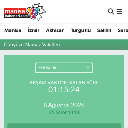
Manisa
Manisa Nöbetçi Eczaneler
Manisa
İzmir
Akhisar
Turgutlu
Salihli
Saru
İzmir
Manisa Hava Durumu
Günyüzü Namaz Vakitleri
Akhisar
Manisa Namaz Vakitleri
Turgutlu
Manisa Trafik Yoğunluk Haritası
Eskişehir
Salihli
Süper Lig Puan Durumu ve Fikstür
AKŞAM VAKTİNE KALAN SÜRE
01:15:24
Saruhanlı
Tüm Manşetler
8 Ağustos 2026
Soma
Son Dakika Haberleri
25 Safer 1448
Resmi İlanlar
Haber Arşivi