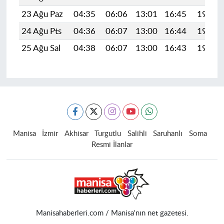
23 Ağu Paz
04:35
06:06
13:01
16:45
19:46
24 Ağu Pts
04:36
06:07
13:00
16:44
19:44
25 Ağu Sal
04:38
06:07
13:00
16:43
19:43
Manisa
İzmir
Akhisar
Turgutlu
Salihli
Saruhanlı
Soma
Resmi İlanlar
Manisahaberleri.com / Manisa'nın net gazetesi.