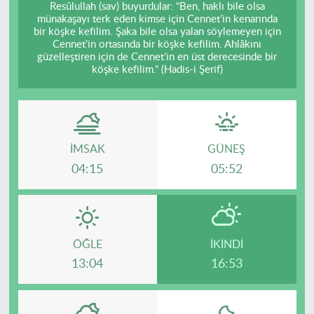
Resûlullah (sav) buyurdular: “Ben, haklı bile olsa
münakaşayı terk eden kimse için Cennet’in kenarında
bir köşke kefilim. Şaka bile olsa yalan söylemeyen için
Cennet’in ortasında bir köşke kefilim. Ahlâkını
güzelleştiren için de Cennet’in en üst derecesinde bir
köşke kefilim.” (Hadis-i Şerif)
İMSAK
GÜNEŞ
04:15
05:52
ÖĞLE
İKINDI
13:04
16:53