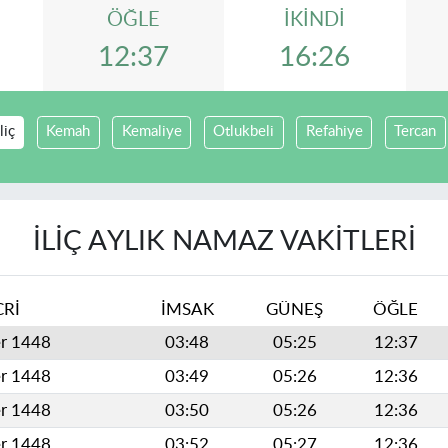
ÖĞLE
İKINDI
12:37
16:26
İliç
Kemah
Kemaliye
Otlukbeli
Refahiye
Tercan
İLIÇ AYLIK NAMAZ VAKITLERI
CRİ
İMSAK
GÜNEŞ
ÖĞLE
er 1448
03:48
05:25
12:37
er 1448
03:49
05:26
12:36
er 1448
03:50
05:26
12:36
er 1448
03:52
05:27
12:36