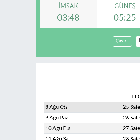
İMSAK
GÜNEŞ
03:48
05:25
Çayırlı
Hİ
8 Ağu Cts
25 Saf
9 Ağu Paz
26 Saf
10 Ağu Pts
27 Saf
11 Ağu Sal
28 Saf