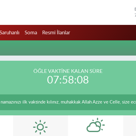
Saruhanlı
Soma
Resmi İlanlar
ÖĞLE VAKTİNE KALAN SÜRE
07:58:08
namazınızı ilk vaktinde kılınız, muhakkak Allah Azze ve Celle, size ecrin