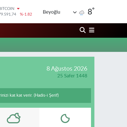
°
BITCOIN
8
Beyoğlu
79.591,74
%-1.82
DOLAR
45,43620
%0.02
EURO
53,38690
%0.19
STERLİN
61,60380
%0.18
G.ALTIN
6862,09000
%0.19
BİST100
8 Ağustos 2026
14.598,00
%0
25 Safer 1448
izi kat kat verir. (Hadis-i Şerif)