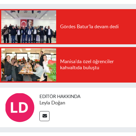
Gördes Batur'la devam dedi
Manisa'da özel öğrenciler
kahvaltıda buluştu
EDITÖR HAKKINDA
Leyla Doğan