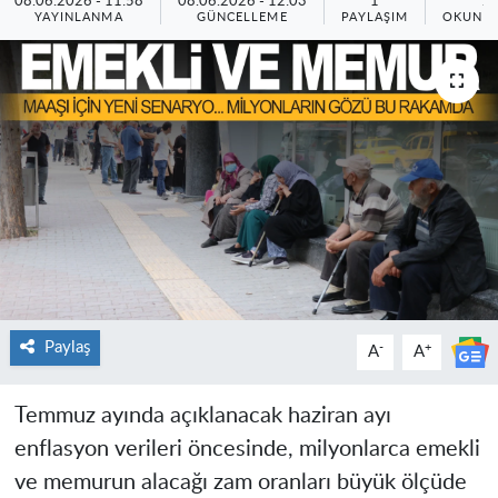
08.06.2026 - 11:58
08.06.2026 - 12:03
1
2
YAYINLANMA
GÜNCELLEME
PAYLAŞIM
OKUNMA
Paylaş
-
+
A
A
Temmuz ayında açıklanacak haziran ayı
enflasyon verileri öncesinde, milyonlarca emekli
ve memurun alacağı zam oranları büyük ölçüde