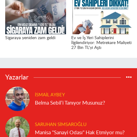
Sigaraya yeniden zam geldi
Ev ve İş Yeri Sahiplerini
İlgilendiriyor: Metrekare Maliyeti
27 Bin TL'yi Aştı
Yazarlar
İSMAIL AYBEY
Belma Sebil’i Tanıyor Musunuz?
SARUHAN SIMSAROĞLU
Manisa "Sanayi Odası" Hak Etmiyor mu?