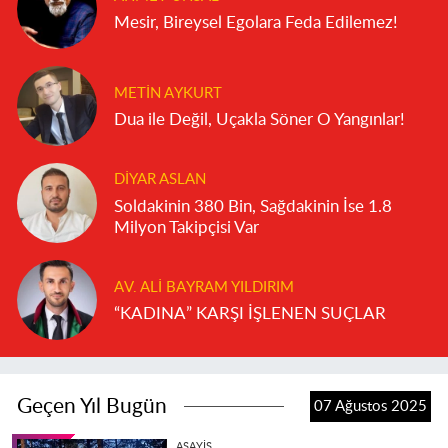
Mesir, Bireysel Egolara Feda Edilemez!
METIN AYKURT
Dua ile Değil, Uçakla Söner O Yangınlar!
DIYAR ASLAN
Soldakinin 380 Bin, Sağdakinin İse 1.8
Milyon Takipçisi Var
AV. ALI BAYRAM YILDIRIM
“KADINA” KARŞI İŞLENEN SUÇLAR
Geçen Yıl Bugün
07 Ağustos 2025
ASAYIŞ