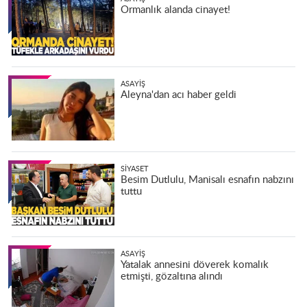
Ormanlık alanda cinayet!
ASAYIŞ
Aleyna'dan acı haber geldi
SIYASET
Besim Dutlulu, Manisalı esnafın nabzını
tuttu
ASAYIŞ
Yatalak annesini döverek komalık
etmişti, gözaltına alındı