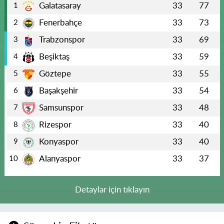
Galatasaray
33
77
1
Fenerbahçe
33
73
2
Trabzonspor
33
69
3
Beşiktaş
33
59
4
Göztepe
33
55
5
Başakşehir
33
54
6
Samsunspor
33
48
7
Rizespor
33
40
8
Konyaspor
33
40
9
Alanyaspor
33
37
10
Detaylar için tıklayın