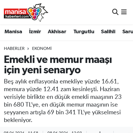
Manisa
Manisa Nöbetçi Eczaneler
Manisa
İzmir
Akhisar
Turgutlu
Salihli
Saru
İzmir
Manisa Hava Durumu
HABERLER
EKONOMI
Akhisar
Manisa Namaz Vakitleri
Emekli ve memur maaşı
için yeni senaryo
Turgutlu
Manisa Trafik Yoğunluk Haritası
Beş aylık enflasyonla emekliye yüzde 16.61,
Salihli
Süper Lig Puan Durumu ve Fikstür
memura yüzde 12.41 zam kesinleşti. Haziran
verisiyle birlikte en düşük emekli maaşının 23
Saruhanlı
Tüm Manşetler
bin 680 TL’ye, en düşük memur maaşının ise
seyyanen artışla 69 bin 341 TL’ye yükselmesi
Soma
Son Dakika Haberleri
bekleniyor.
Resmi İlanlar
Haber Arşivi