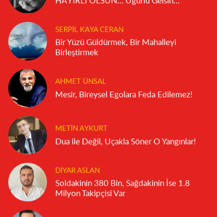
HAYIRLI OLSUN… Uğurlu Gelsin…
SERPIL KAYA CERAN
Bir Yüzü Güldürmek, Bir Mahalleyi
Birleştirmek
AHMET ÜNSAL
Mesir, Bireysel Egolara Feda Edilemez!
METIN AYKURT
Dua ile Değil, Uçakla Söner O Yangınlar!
DIYAR ASLAN
Soldakinin 380 Bin, Sağdakinin İse 1.8
Milyon Takipçisi Var