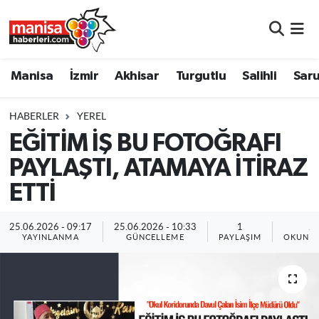
Manisa
Manisa Nöbetçi Eczaneler
Manisa
İzmir
Akhisar
Turgutlu
Salihli
Saru
İzmir
Manisa Hava Durumu
HABERLER
YEREL
Akhisar
Manisa Namaz Vakitleri
EĞİTİM İŞ BU FOTOĞRAFI
PAYLAŞTI, ATAMAYA İTİRAZ
Turgutlu
Manisa Trafik Yoğunluk Haritası
ETTİ
Salihli
Süper Lig Puan Durumu ve Fikstür
25.06.2026 - 09:17
25.06.2026 - 10:33
1
2
Saruhanlı
Tüm Manşetler
YAYINLANMA
GÜNCELLEME
PAYLAŞIM
OKUNMA
Soma
Son Dakika Haberleri
Resmi İlanlar
Haber Arşivi