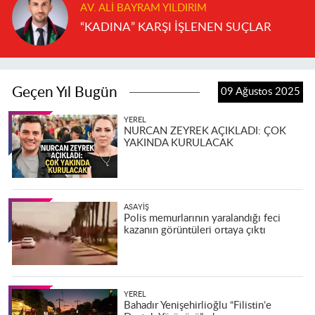
AV. ALI BAYRAM YILDIRIM
“KADINA” KARŞI İŞLENEN SUÇLAR
Geçen Yıl Bugün
09 Ağustos 2025
YEREL
NURCAN ZEYREK AÇIKLADI: ÇOK
YAKINDA KURULACAK
ASAYIŞ
Polis memurlarının yaralandığı feci
kazanın görüntüleri ortaya çıktı
YEREL
Bahadır Yenişehirlioğlu “Filistin’e