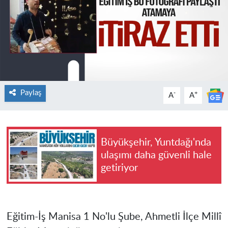
Paylaş
-
+
A
A
Büyükşehir, Yuntdağı'nda
ulaşımı daha güvenli hale
getiriyor
​Eğitim-İş Manisa 1 No'lu Şube, Ahmetli İlçe Millî