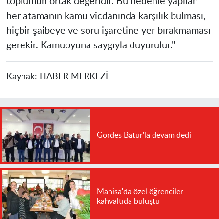
toplumun ortak değeridir. Bu nedenle yapılan
her atamanın kamu vicdanında karşılık bulması,
hiçbir şaibeye ve soru işaretine yer bırakmaması
gerekir. Kamuoyuna saygıyla duyurulur."
Kaynak:
HABER MERKEZİ
Gördes Batur'la devam dedi
Manisa'da özel öğrenciler
kahvaltıda buluştu