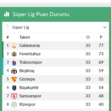
Süper Lig Puan Durumu
Süper Lig
#
Takım
O
P
Galatasaray
33
77
1
Fenerbahçe
33
73
2
Trabzonspor
33
69
3
Beşiktaş
33
59
4
Göztepe
33
55
5
Başakşehir
33
54
6
Samsunspor
33
48
7
Rizespor
33
40
8