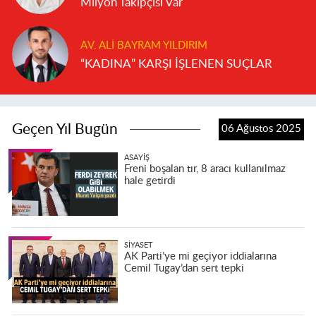
Milyon Takipçisi Var
AV. ALI BAYRAM YILDIRIM
“KADINA” KARŞI İŞLENEN SUÇLAR
Geçen Yıl Bugün
06 Ağustos 2025
ASAYIŞ
Freni boşalan tır, 8 aracı kullanılmaz
hale getirdi
SIYASET
AK Parti’ye mi geçiyor iddialarına
Cemil Tugay’dan sert tepki