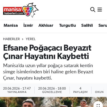
Manisa
Manisa Nöbetçi Eczaneler
Manisa
İzmir
Akhisar
Turgutlu
Salihli
Saru
İzmir
Manisa Hava Durumu
HABERLER
YEREL
Akhisar
Manisa Namaz Vakitleri
Efsane Poğaçacı Beyazıt
Çınar Hayatını Kaybetti
Turgutlu
Manisa Trafik Yoğunluk Haritası
Manisa’da uzun yıllar poğaça satarak kentin
Salihli
Süper Lig Puan Durumu ve Fikstür
simge isimlerinden biri haline gelen Beyazıt
Çınar, hayatını kaybetti.
Saruhanlı
Tüm Manşetler
20.06.2026 - 17:47
20.06.2026 - 18:00
4
2
Soma
Son Dakika Haberleri
YAYINLANMA
GÜNCELLEME
PAYLAŞIM
OKUNMA
Resmi İlanlar
Haber Arşivi