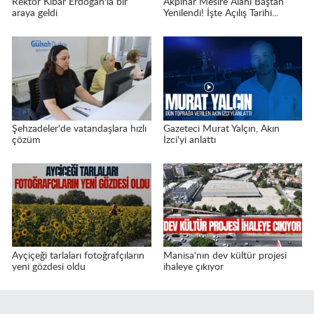
Rektör Kibar Erdoğan'la bir
Akpınar Mesire Alanı Baştan
araya geldi
Yenilendi! İşte Açılış Tarihi...
Şehzadeler'de vatandaşlara hızlı
Gazeteci Murat Yalçın, Akın
çözüm
İzci'yi anlattı
Ayçiçeği tarlaları fotoğrafçıların
Manisa'nın dev kültür projesi
yeni gözdesi oldu
ihaleye çıkıyor