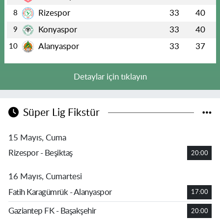
Rizespor
33
40
8
Konyaspor
33
40
9
Alanyaspor
33
37
10
Detaylar için tıklayın
Süper Lig Fikstür
15 Mayıs, Cuma
Rizespor - Beşiktaş
20:00
16 Mayıs, Cumartesi
Fatih Karagümrük - Alanyaspor
17:00
Gaziantep FK - Başakşehir
20:00