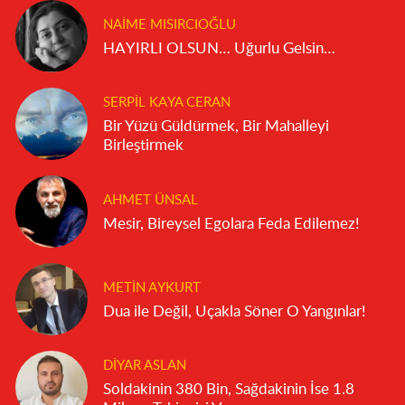
NAIME MISIRCIOĞLU
HAYIRLI OLSUN… Uğurlu Gelsin…
SERPIL KAYA CERAN
Bir Yüzü Güldürmek, Bir Mahalleyi
Birleştirmek
AHMET ÜNSAL
Mesir, Bireysel Egolara Feda Edilemez!
METIN AYKURT
Dua ile Değil, Uçakla Söner O Yangınlar!
DIYAR ASLAN
Soldakinin 380 Bin, Sağdakinin İse 1.8