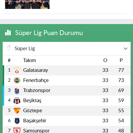
Süper Lig Puan Durumu
Süper Lig
#
Takım
O
P
Galatasaray
33
77
1
Fenerbahçe
33
73
2
Trabzonspor
33
69
3
Beşiktaş
33
59
4
Göztepe
33
55
5
Başakşehir
33
54
6
Samsunspor
33
48
7