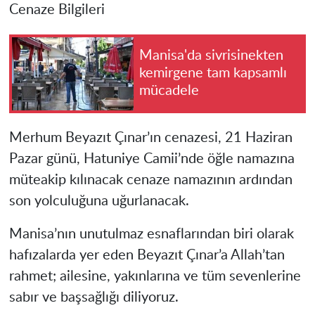
Cenaze Bilgileri
Manisa'da sivrisinekten
kemirgene tam kapsamlı
mücadele
Merhum Beyazıt Çınar’ın cenazesi, 21 Haziran
Pazar günü, Hatuniye Camii’nde öğle namazına
müteakip kılınacak cenaze namazının ardından
son yolculuğuna uğurlanacak.
Manisa’nın unutulmaz esnaflarından biri olarak
hafızalarda yer eden Beyazıt Çınar’a Allah’tan
rahmet; ailesine, yakınlarına ve tüm sevenlerine
sabır ve başsağlığı diliyoruz.