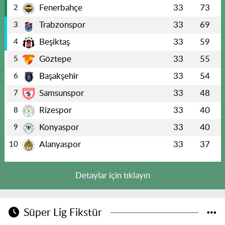
Fenerbahçe
33
73
2
Trabzonspor
33
69
3
Beşiktaş
33
59
4
Göztepe
33
55
5
Başakşehir
33
54
6
Samsunspor
33
48
7
Rizespor
33
40
8
Konyaspor
33
40
9
Alanyaspor
33
37
10
Detaylar için tıklayın
Süper Lig Fikstür