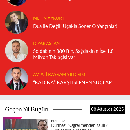
METIN AYKURT
Dua ile Değil, Uçakla Söner O Yangınlar!
DIYAR ASLAN
Soldakinin 380 Bin, Sağdakinin İse 1.8
Milyon Takipçisi Var
AV. ALI BAYRAM YILDIRIM
“KADINA” KARŞI İŞLENEN SUÇLAR
Geçen Yıl Bugün
08 Ağustos 2025
POLITIKA
Durmaz: “Öğretmenden satılık