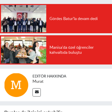
Gördes Batur'la devam dedi
Manisa'da özel öğrenciler
kahvaltıda buluştu
EDITÖR HAKKINDA
Murat