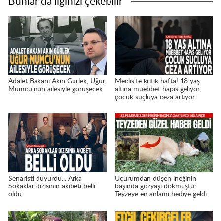
Bunlar da ilginizi çekebilir
Adalet Bakanı Akın Gürlek, Uğur
Meclis'te kritik hafta! 18 yaş
Mumcu'nun ailesiyle görüşecek
altına müebbet hapis geliyor,
çocuk suçluya ceza artıyor
Senaristi duyurdu... Arka
Uçurumdan düşen ineğinin
Sokaklar dizisinin akıbeti belli
başında gözyaşı dökmüştü:
oldu
Teyzeye en anlamı hediye geldi