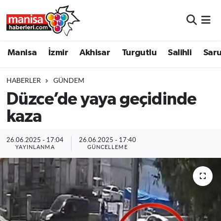
Manisa
Manisa Nöbetçi Eczaneler
Manisa
İzmir
Akhisar
Turgutlu
Salihli
Saru
İzmir
Manisa Hava Durumu
HABERLER
GÜNDEM
Akhisar
Manisa Namaz Vakitleri
Düzce’de yaya geçidinde
kaza
Turgutlu
Manisa Trafik Yoğunluk Haritası
Salihli
Süper Lig Puan Durumu ve Fikstür
26.06.2025 - 17:04
26.06.2025 - 17:40
YAYINLANMA
GÜNCELLEME
Saruhanlı
Tüm Manşetler
Soma
Son Dakika Haberleri
Resmi İlanlar
Haber Arşivi