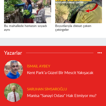
Bu mahallede herkesin soyadı
Boyutlarıyla dikkat çeken
aynı
çekirgeler
Yazarlar
İSMAIL AYBEY
Kent Park’a Güzel Bir Mescit Yakışacak
SARUHAN SIMSAROĞLU
Manisa "Sanayi Odası" Hak Etmiyor mu?