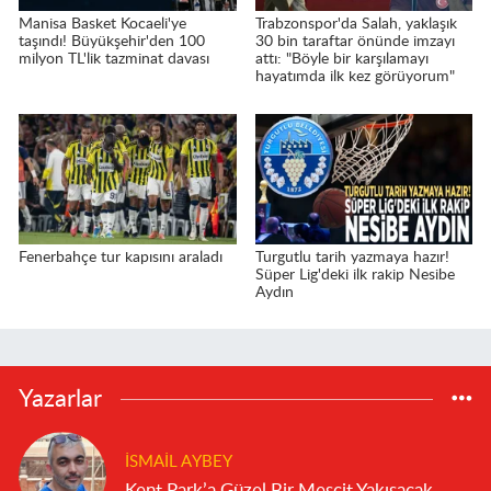
Manisa Basket Kocaeli'ye
Trabzonspor'da Salah, yaklaşık
taşındı! Büyükşehir'den 100
30 bin taraftar önünde imzayı
milyon TL'lik tazminat davası
attı: "Böyle bir karşılamayı
hayatımda ilk kez görüyorum"
Fenerbahçe tur kapısını araladı
Turgutlu tarih yazmaya hazır!
Süper Lig'deki ilk rakip Nesibe
Aydın
Yazarlar
İSMAIL AYBEY
Kent Park’a Güzel Bir Mescit Yakışacak