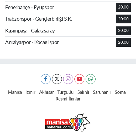
Fenerbahçe - Eyüpspor
20:00
Trabzonspor - Gençlerbirliği S.K.
20:00
Kasımpaşa - Galatasaray
20:00
Antalyaspor - Kocaelispor
20:00
Manisa
İzmir
Akhisar
Turgutlu
Salihli
Saruhanlı
Soma
Resmi İlanlar