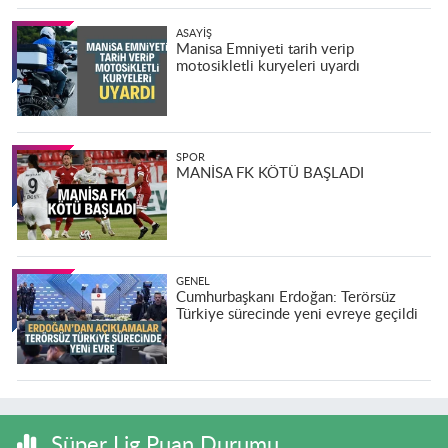
ASAYIŞ
Manisa Emniyeti tarih verip
motosikletli kuryeleri uyardı
SPOR
MANİSA FK KÖTÜ BAŞLADI
GENEL
Cumhurbaşkanı Erdoğan: Terörsüz
Türkiye sürecinde yeni evreye geçildi
Süper Lig Puan Durumu