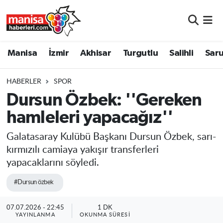
Manisa
Manisa Nöbetçi Eczaneler
Manisa
İzmir
Akhisar
Turgutlu
Salihli
Saru
İzmir
Manisa Hava Durumu
HABERLER
SPOR
Akhisar
Manisa Namaz Vakitleri
Dursun Özbek: ''Gereken
hamleleri yapacağız''
Turgutlu
Manisa Trafik Yoğunluk Haritası
Galatasaray Kulübü Başkanı Dursun Özbek, sarı-
Salihli
Süper Lig Puan Durumu ve Fikstür
kırmızılı camiaya yakışır transferleri
yapacaklarını söyledi.
Saruhanlı
Tüm Manşetler
#Dursun özbek
Soma
Son Dakika Haberleri
07.07.2026 - 22:45
1 DK
Resmi İlanlar
Haber Arşivi
YAYINLANMA
OKUNMA SÜRESI