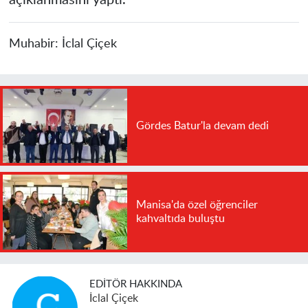
Muhabir:
İclal Çiçek
Gördes Batur'la devam dedi
Manisa'da özel öğrenciler
kahvaltıda buluştu
EDITÖR HAKKINDA
İclal Çiçek