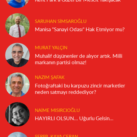
SARUHAN SIMSAROĞLU
Manisa "Sanayi Odası" Hak Etmiyor mu?
MURAT YALÇIN
Muhalif düşünenler de alıyor artık. Milli
markanın partisi olmaz!
NAZIM ŞAFAK
Fotoğraftaki bu karpuzu zincir marketler
neden satmayı reddediyor?
NAIME MISIRCIOĞLU
HAYIRLI OLSUN… Uğurlu Gelsin…
SERPIL KAYA CERAN