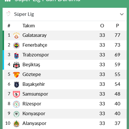
Süper Lig
#
Takım
O
P
Galatasaray
33
77
1
Fenerbahçe
33
73
2
Trabzonspor
33
69
3
Beşiktaş
33
59
4
Göztepe
33
55
5
Başakşehir
33
54
6
Samsunspor
33
48
7
Rizespor
33
40
8
Konyaspor
33
40
9
Alanyaspor
33
37
10