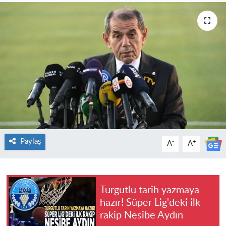
Paylaş
-
+
A
A
Turgutlu tarih yazmaya
hazır! Süper Lig'deki ilk
rakip Nesibe Aydın