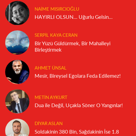
NAIME MISIRCIOĞLU
HAYIRLI OLSUN… Uğurlu Gelsin…
SERPIL KAYA CERAN
Bir Yüzü Güldürmek, Bir Mahalleyi
Birleştirmek
AHMET ÜNSAL
Mesir, Bireysel Egolara Feda Edilemez!
METIN AYKURT
Dua ile Değil, Uçakla Söner O Yangınlar!
DIYAR ASLAN
Soldakinin 380 Bin, Sağdakinin İse 1.8