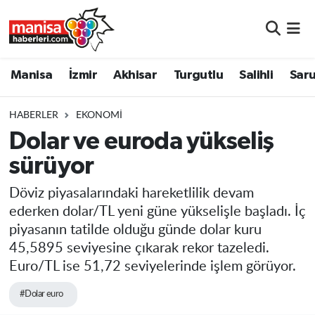
Manisa
Manisa Nöbetçi Eczaneler
Manisa
İzmir
Akhisar
Turgutlu
Salihli
Saru
İzmir
Manisa Hava Durumu
HABERLER
EKONOMI
Akhisar
Manisa Namaz Vakitleri
Dolar ve euroda yükseliş
sürüyor
Turgutlu
Manisa Trafik Yoğunluk Haritası
Döviz piyasalarındaki hareketlilik devam
Salihli
Süper Lig Puan Durumu ve Fikstür
ederken dolar/TL yeni güne yükselişle başladı. İç
piyasanın tatilde olduğu günde dolar kuru
Saruhanlı
Tüm Manşetler
45,5895 seviyesine çıkarak rekor tazeledi.
Euro/TL ise 51,72 seviyelerinde işlem görüyor.
Soma
Son Dakika Haberleri
#Dolar euro
Resmi İlanlar
Haber Arşivi