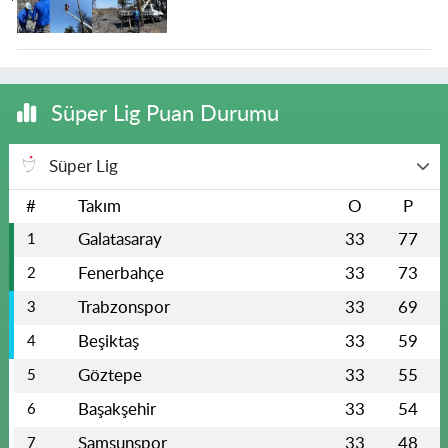
Süper Lig Puan Durumu
Süper Lig
#
Takım
O
P
Galatasaray
33
77
1
Fenerbahçe
33
73
2
Trabzonspor
33
69
3
Beşiktaş
33
59
4
Göztepe
33
55
5
Başakşehir
33
54
6
Samsunspor
33
48
7