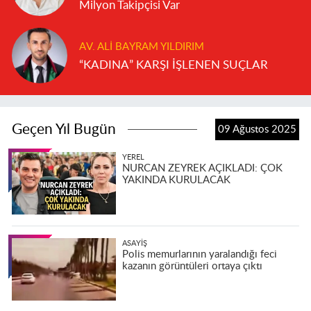
Milyon Takipçisi Var
AV. ALI BAYRAM YILDIRIM
“KADINA” KARŞI İŞLENEN SUÇLAR
Geçen Yıl Bugün
09 Ağustos 2025
YEREL
NURCAN ZEYREK AÇIKLADI: ÇOK
YAKINDA KURULACAK
ASAYIŞ
Polis memurlarının yaralandığı feci
kazanın görüntüleri ortaya çıktı