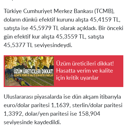
Türkiye Cumhuriyet Merkez Bankası (TCMB),
doların dünkü efektif kurunu alışta
45,4159 TL
,
satışta ise
45,5979 TL
olarak açıkladı. Bir önceki
gün efektif kur alışta
45,3559 TL
, satışta
45,5377 TL
seviyesindeydi.
Üzüm üreticileri dikkat!
Hasatta verim ve kalite
için kritik uyarılar
Uluslararası piyasalarda ise dün akşam itibarıyla
euro/dolar paritesi
1,1639
, sterlin/dolar paritesi
1,3392
, dolar/yen paritesi ise
158,904
seviyesinde kaydedildi.