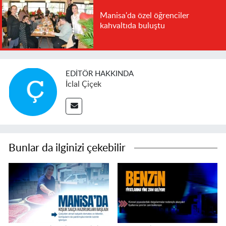
Manisa'da özel öğrenciler
kahvaltıda buluştu
EDITÖR HAKKINDA
İclal Çiçek
Bunlar da ilginizi çekebilir