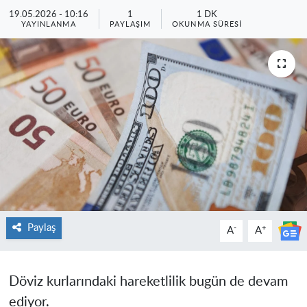
19.05.2026 - 10:16
1
1 DK
YAYINLANMA
PAYLAŞIM
OKUNMA SÜRESI
Paylaş
-
+
A
A
Döviz kurlarındaki hareketlilik bugün de devam
ediyor.