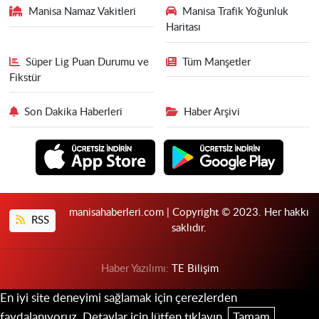
Manisa Namaz Vakitleri
Manisa Trafik Yoğunluk
Haritası
Süper Lig Puan Durumu ve
Tüm Manşetler
Fikstür
Son Dakika Haberleri
Haber Arşivi
manisahaberleri.com | Copyright © 2023. Her hakkı
RSS
saklıdır.
Haber Yazılımı:
TE Bilişim
En iyi site deneyimi sağlamak için çerezlerden
faydalanıyoruz. Detaylar için lütfen tıklayın.
Tamam