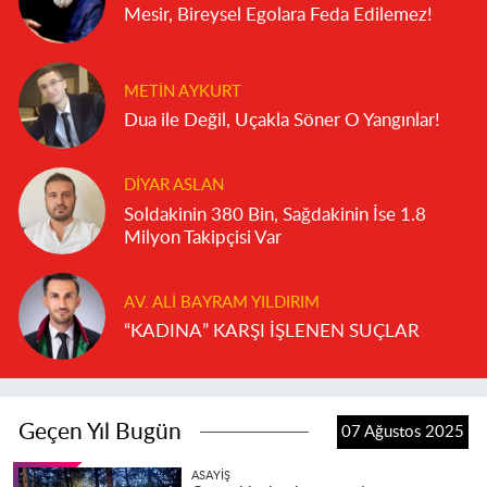
Mesir, Bireysel Egolara Feda Edilemez!
METIN AYKURT
Dua ile Değil, Uçakla Söner O Yangınlar!
DIYAR ASLAN
Soldakinin 380 Bin, Sağdakinin İse 1.8
Milyon Takipçisi Var
AV. ALI BAYRAM YILDIRIM
“KADINA” KARŞI İŞLENEN SUÇLAR
Geçen Yıl Bugün
07 Ağustos 2025
ASAYIŞ