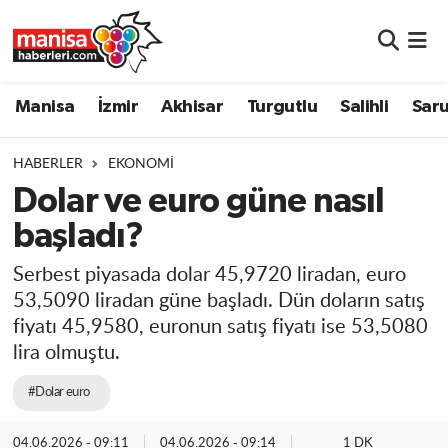
Manisa
Manisa Nöbetçi Eczaneler
Manisa
İzmir
Akhisar
Turgutlu
Salihli
Saru
İzmir
Manisa Hava Durumu
HABERLER
EKONOMI
Akhisar
Manisa Namaz Vakitleri
Dolar ve euro güne nasıl
başladı?
Turgutlu
Manisa Trafik Yoğunluk Haritası
Serbest piyasada dolar 45,9720 liradan, euro
Salihli
Süper Lig Puan Durumu ve Fikstür
53,5090 liradan güne başladı. Dün doların satış
fiyatı 45,9580, euronun satış fiyatı ise 53,5080
Saruhanlı
Tüm Manşetler
lira olmuştu.
Soma
Son Dakika Haberleri
#Dolar euro
Resmi İlanlar
Haber Arşivi
04.06.2026 - 09:11
04.06.2026 - 09:14
1 DK