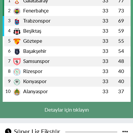
Galatasaray
33
77
1
Fenerbahçe
33
73
2
Trabzonspor
33
69
3
Beşiktaş
33
59
4
Göztepe
33
55
5
Başakşehir
33
54
6
Samsunspor
33
48
7
Rizespor
33
40
8
Konyaspor
33
40
9
Alanyaspor
33
37
10
Detaylar için tıklayın
Süper Lig Fikstür