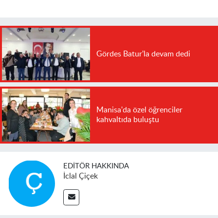
Gördes Batur'la devam dedi
Manisa'da özel öğrenciler
kahvaltıda buluştu
EDITÖR HAKKINDA
İclal Çiçek