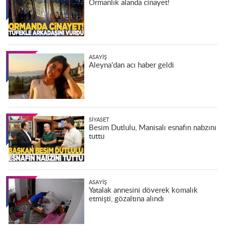
Ormanlık alanda cinayet!
ASAYIŞ
Aleyna'dan acı haber geldi
SIYASET
Besim Dutlulu, Manisalı esnafın nabzını
tuttu
ASAYIŞ
Yatalak annesini döverek komalık
etmişti, gözaltına alındı