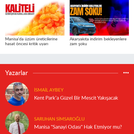
Manisa'da üzüm üreticilerine
Akaryakıta indirim bekleyenlere
hasat öncesi kritik uyarı
zam şoku
Yazarlar
İSMAIL AYBEY
Kent Park’a Güzel Bir Mescit Yakışacak
SARUHAN SIMSAROĞLU
Manisa "Sanayi Odası" Hak Etmiyor mu?