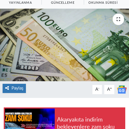
YAYINLANMA
GÜNCELLEME
OKUNMA SÜRESI
Paylaş
-
+
A
A
Akaryakıta indirim
bekleyenlere zam şoku