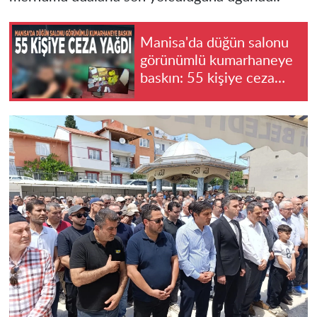
Manisa'da düğün salonu
görünümlü kumarhaneye
baskın: 55 kişiye ceza
yağdı