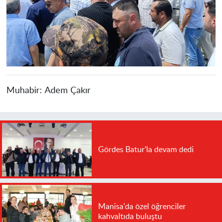
Muhabir:
Adem Çakır
Gördes Batur'la devam dedi
Manisa'da özel öğrenciler
kahvaltıda buluştu