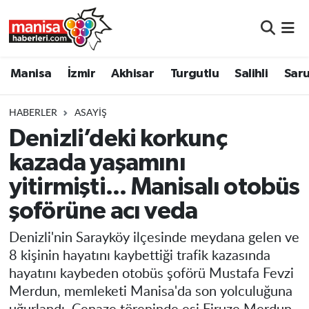
Manisa
Manisa Nöbetçi Eczaneler
Manisa
İzmir
Akhisar
Turgutlu
Salihli
Saru
İzmir
Manisa Hava Durumu
HABERLER
ASAYIŞ
Akhisar
Manisa Namaz Vakitleri
Denizli’deki korkunç
kazada yaşamını
Turgutlu
Manisa Trafik Yoğunluk Haritası
yitirmişti... Manisalı otobüs
Salihli
Süper Lig Puan Durumu ve Fikstür
şoförüne acı veda
Saruhanlı
Tüm Manşetler
Denizli'nin Sarayköy ilçesinde meydana gelen ve
8 kişinin hayatını kaybettiği trafik kazasında
Soma
Son Dakika Haberleri
hayatını kaybeden otobüs şoförü Mustafa Fevzi
Merdun, memleketi Manisa'da son yolculuğuna
Resmi İlanlar
Haber Arşivi