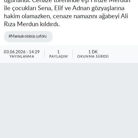
uğurlandı. Cenaze töreninde eşi Firuze Merdun
ile çocukları Sena, Elif ve Adnan gözyaşlarına
hakim olamazken, cenaze namazını ağabeyi Ali
Rıza Merdun kıldırdı.
#Manisalı otobüs şoförü
03.06.2026 - 14:29
1
1 DK
YAYINLANMA
PAYLAŞIM
OKUNMA SÜRESI