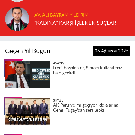
AV. ALI BAYRAM YILDIRIM
“KADINA” KARŞI İŞLENEN SUÇLAR
Geçen Yıl Bugün
06 Ağustos 2025
ASAYIŞ
Freni boşalan tır, 8 aracı kullanılmaz
hale getirdi
SIYASET
AK Parti’ye mi geçiyor iddialarına
Cemil Tugay’dan sert tepki