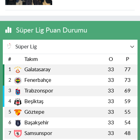
Süper Lig Puan Durumu
Süper Lig
#
Takım
O
P
Galatasaray
33
77
1
Fenerbahçe
33
73
2
Trabzonspor
33
69
3
Beşiktaş
33
59
4
Göztepe
33
55
5
Başakşehir
33
54
6
Samsunspor
33
48
7