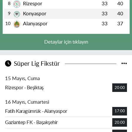
Rizespor
33
40
8
Konyaspor
33
40
9
Alanyaspor
33
37
10
Detaylar için tıklayın
Süper Lig Fikstür
15 Mayıs, Cuma
Rizespor - Beşiktaş
20:00
16 Mayıs, Cumartesi
Fatih Karagümrük - Alanyaspor
17:00
Gaziantep FK - Başakşehir
20:00