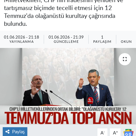
Milletvekilleri, CHP'nin iradesinin yeniden ve
tartışmasız biçimde tecelli etmesi için 12
Temmuz'da olağanüstü kurultay çağrısında
bulundu.
01.06.2026 - 21:18
01.06.2026 - 21:39
1
1
YAYINLANMA
GÜNCELLEME
PAYLAŞIM
OKUNMA
Paylaş
-
+
A
A