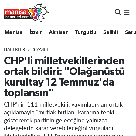
Manisa
Manisa Nöbetçi Eczaneler
Manisa
İzmir
Akhisar
Turgutlu
Salihli
Saru
İzmir
Manisa Hava Durumu
HABERLER
SIYASET
Akhisar
Manisa Namaz Vakitleri
CHP'li milletvekillerinden
ortak bildiri: "Olağanüstü
Turgutlu
Manisa Trafik Yoğunluk Haritası
kurultay 12 Temmuz'da
Salihli
Süper Lig Puan Durumu ve Fikstür
toplansın"
Saruhanlı
Tüm Manşetler
CHP'nin 111 milletvekili, yayımladıkları ortak
açıklamayla "mutlak butlan" kararına tepki
Soma
Son Dakika Haberleri
göstererek partinin geleceğine yalnızca
delegelerin karar verebileceğini vurguladı.
Resmi İlanlar
Haber Arşivi