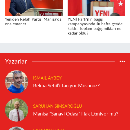
Yeniden Refah Partisi Manisa'da
YENİ Parti'nin bağış
ona emanet
kampanyasında ilk hafta geride
kaldı... Toplam bağış miktarı ne
kadar oldu?
Yazarlar
İSMAIL AYBEY
Belma Sebil’i Tanıyor Musunuz?
SARUHAN SIMSAROĞLU
Manisa "Sanayi Odası" Hak Etmiyor mu?