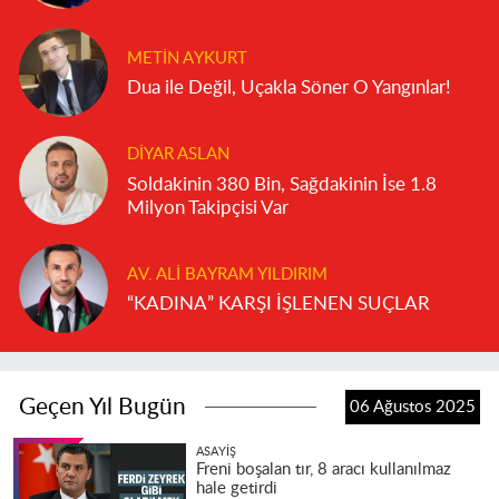
METIN AYKURT
Dua ile Değil, Uçakla Söner O Yangınlar!
DIYAR ASLAN
Soldakinin 380 Bin, Sağdakinin İse 1.8
Milyon Takipçisi Var
AV. ALI BAYRAM YILDIRIM
“KADINA” KARŞI İŞLENEN SUÇLAR
Geçen Yıl Bugün
06 Ağustos 2025
ASAYIŞ
Freni boşalan tır, 8 aracı kullanılmaz
hale getirdi