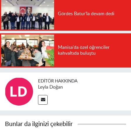
Gördes Batur'la devam dedi
Manisa'da özel öğrenciler
kahvaltıda buluştu
EDITÖR HAKKINDA
Leyla Doğan
Bunlar da ilginizi çekebilir