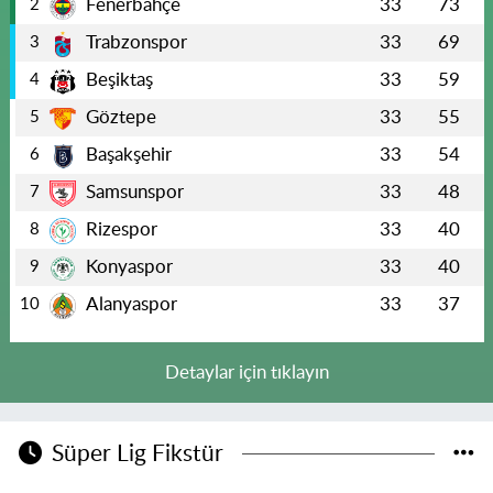
Fenerbahçe
33
73
2
Trabzonspor
33
69
3
Beşiktaş
33
59
4
Göztepe
33
55
5
Başakşehir
33
54
6
Samsunspor
33
48
7
Rizespor
33
40
8
Konyaspor
33
40
9
Alanyaspor
33
37
10
Detaylar için tıklayın
Süper Lig Fikstür