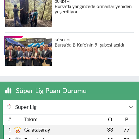
GÜNDEM
Bursa’da yangınzede ormanlar yeniden
yeşertiliyor
GÜNDEM
Bursa'da B Kafe'nin 9. şubesi açıldı
Süper Lig Puan Durumu
Süper Lig
#
Takım
O
P
Galatasaray
33
77
1