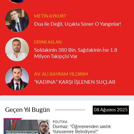
METIN AYKURT
Dua ile Değil, Uçakla Söner O Yangınlar!
DIYAR ASLAN
Soldakinin 380 Bin, Sağdakinin İse 1.8
Milyon Takipçisi Var
AV. ALI BAYRAM YILDIRIM
“KADINA” KARŞI İŞLENEN SUÇLAR
Geçen Yıl Bugün
08 Ağustos 2025
POLITIKA
Durmaz: “Öğretmenden satılık
Yunusemre Belediyesi!”