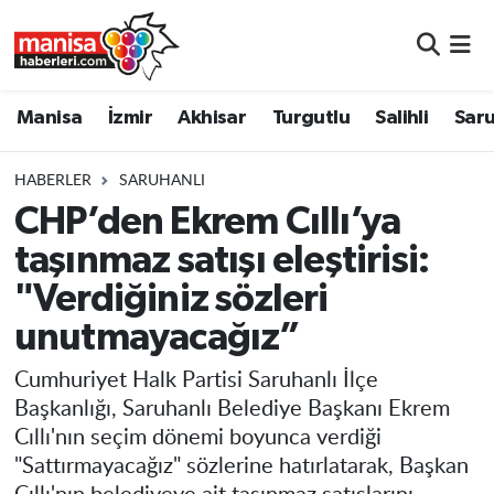
Manisa
Manisa Nöbetçi Eczaneler
Manisa
İzmir
Akhisar
Turgutlu
Salihli
Saru
İzmir
Manisa Hava Durumu
HABERLER
SARUHANLI
Akhisar
Manisa Namaz Vakitleri
CHP’den Ekrem Cıllı’ya
taşınmaz satışı eleştirisi:
Turgutlu
Manisa Trafik Yoğunluk Haritası
"Verdiğiniz sözleri
Salihli
Süper Lig Puan Durumu ve Fikstür
unutmayacağız”
Saruhanlı
Tüm Manşetler
Cumhuriyet Halk Partisi Saruhanlı İlçe
Başkanlığı, Saruhanlı Belediye Başkanı Ekrem
Soma
Son Dakika Haberleri
Cıllı'nın seçim dönemi boyunca verdiği
"Sattırmayacağız" sözlerine hatırlatarak, Başkan
Resmi İlanlar
Haber Arşivi