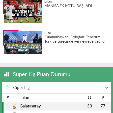
SPOR
MANİSA FK KÖTÜ BAŞLADI
GENEL
Cumhurbaşkanı Erdoğan: Terörsüz
Türkiye sürecinde yeni evreye geçildi
Süper Lig Puan Durumu
Süper Lig
#
Takım
O
P
Galatasaray
33
77
1