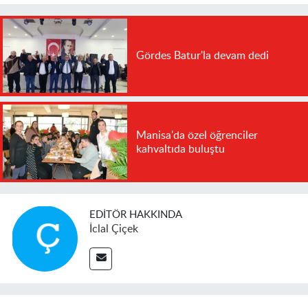
Gördes Batur'la devam dedi
Manisa'da özel öğrenciler
kahvaltıda buluştu
EDITÖR HAKKINDA
İclal Çiçek