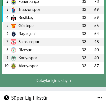
Fenerbahçe
33
73
2
Trabzonspor
33
69
3
Beşiktaş
33
59
4
Göztepe
33
55
5
Başakşehir
33
54
6
Samsunspor
33
48
7
Rizespor
33
40
8
Konyaspor
33
40
9
Alanyaspor
33
37
10
Detaylar için tıklayın
Süper Lig Fikstür