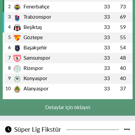
Fenerbahçe
33
73
2
Trabzonspor
33
69
3
Beşiktaş
33
59
4
Göztepe
33
55
5
Başakşehir
33
54
6
Samsunspor
33
48
7
Rizespor
33
40
8
Konyaspor
33
40
9
Alanyaspor
33
37
10
Detaylar için tıklayın
Süper Lig Fikstür