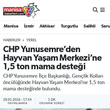
Manisa
Manisa Nöbetçi Eczaneler
Manisa
İzmir
Akhisar
Turgutlu
Salihli
Saru
İzmir
Manisa Hava Durumu
HABERLER
YEREL
Akhisar
Manisa Namaz Vakitleri
CHP Yunusemre’den
Hayvan Yaşam Merkezi’ne
Turgutlu
Manisa Trafik Yoğunluk Haritası
1,5 ton mama desteği
Salihli
Süper Lig Puan Durumu ve Fikstür
CHP Yunusemre İlçe Başkanlığı, Gençlik Kolları
Saruhanlı
Tüm Manşetler
öncülüğünde Hayvan Yaşam Merkezi’ne 1,5 ton
mama desteğinde bulundu.
Soma
Son Dakika Haberleri
28.01.2026 - 17:54
1 DK
YAYINLANMA
OKUNMA SÜRESI
Resmi İlanlar
Haber Arşivi