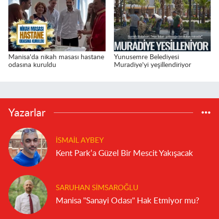
Manisa'da nikah masası hastane
Yunusemre Belediyesi
odasına kuruldu
Muradiye'yi yeşillendiriyor
Yazarlar
İSMAIL AYBEY
Kent Park’a Güzel Bir Mescit Yakışacak
SARUHAN SIMSAROĞLU
Manisa "Sanayi Odası" Hak Etmiyor mu?