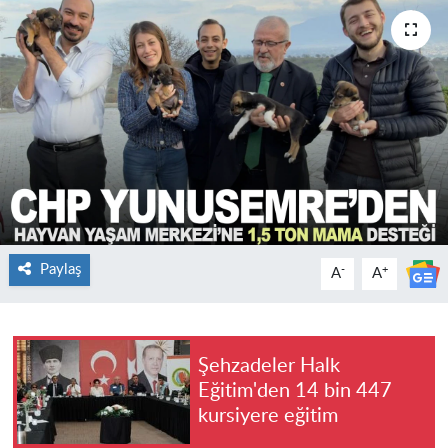
Paylaş
-
+
A
A
Şehzadeler Halk
Eğitim'den 14 bin 447
kursiyere eğitim