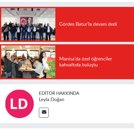
Gördes Batur'la devam dedi
Manisa'da özel öğrenciler
kahvaltıda buluştu
EDITÖR HAKKINDA
Leyla Doğan