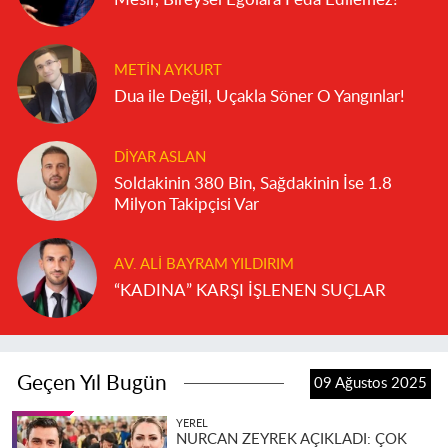
METIN AYKURT
Dua ile Değil, Uçakla Söner O Yangınlar!
DIYAR ASLAN
Soldakinin 380 Bin, Sağdakinin İse 1.8
Milyon Takipçisi Var
AV. ALI BAYRAM YILDIRIM
“KADINA” KARŞI İŞLENEN SUÇLAR
Geçen Yıl Bugün
09 Ağustos 2025
YEREL
NURCAN ZEYREK AÇIKLADI: ÇOK