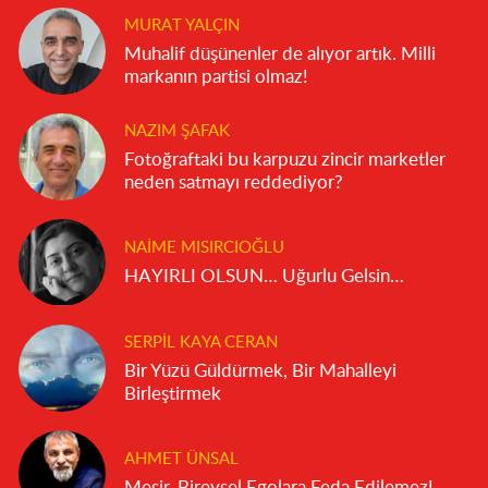
MURAT YALÇIN
Muhalif düşünenler de alıyor artık. Milli
markanın partisi olmaz!
NAZIM ŞAFAK
Fotoğraftaki bu karpuzu zincir marketler
neden satmayı reddediyor?
NAIME MISIRCIOĞLU
HAYIRLI OLSUN… Uğurlu Gelsin…
SERPIL KAYA CERAN
Bir Yüzü Güldürmek, Bir Mahalleyi
Birleştirmek
AHMET ÜNSAL
Mesir, Bireysel Egolara Feda Edilemez!