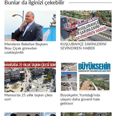
Bunlar da ilginizi çekebilir
Menderes Belediye Başkanı
KUŞLUBAHÇE SAKİNLERİNİ
İlkay Çiçek görevden
SEVİNDİREN HABER
uzaklaştırıldı
Manisa'da 25 yıllık taşkın çilesi
Büyükşehir, Yuntdağı'nda
son!
ulaşımı daha güvenli hale
getiriyor