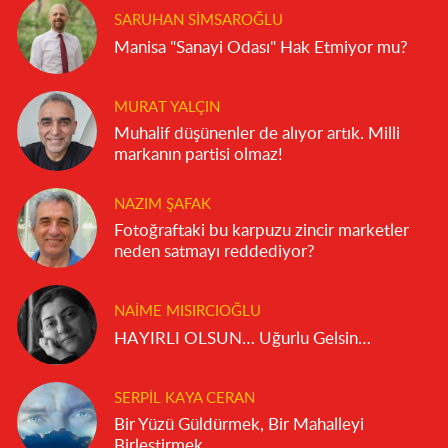
SARUHAN SIMSAROĞLU
Manisa "Sanayi Odası" Hak Etmiyor mu?
MURAT YALÇIN
Muhalif düşünenler de alıyor artık. Milli
markanın partisi olmaz!
NAZIM ŞAFAK
Fotoğraftaki bu karpuzu zincir marketler
neden satmayı reddediyor?
NAIME MISIRCIOĞLU
HAYIRLI OLSUN… Uğurlu Gelsin…
SERPIL KAYA CERAN
Bir Yüzü Güldürmek, Bir Mahalleyi
Birleştirmek