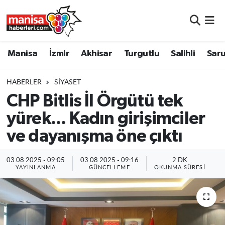
Manisa
Manisa Nöbetçi Eczaneler
Manisa
İzmir
Akhisar
Turgutlu
Salihli
Saru
İzmir
Manisa Hava Durumu
HABERLER
SIYASET
Akhisar
Manisa Namaz Vakitleri
CHP Bitlis İl Örgütü tek
yürek... Kadın girişimciler
Turgutlu
Manisa Trafik Yoğunluk Haritası
ve dayanışma öne çıktı
Salihli
Süper Lig Puan Durumu ve Fikstür
03.08.2025 - 09:05
03.08.2025 - 09:16
2 DK
Saruhanlı
Tüm Manşetler
YAYINLANMA
GÜNCELLEME
OKUNMA SÜRESI
Soma
Son Dakika Haberleri
Resmi İlanlar
Haber Arşivi