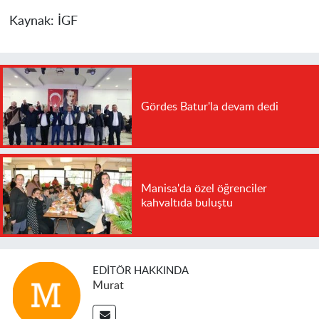
Kaynak:
İGF
Gördes Batur'la devam dedi
Manisa'da özel öğrenciler
kahvaltıda buluştu
EDITÖR HAKKINDA
Murat