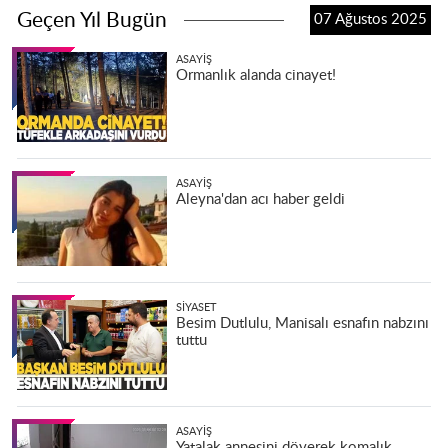
Geçen Yıl Bugün
07 Ağustos 2025
ASAYIŞ
Ormanlık alanda cinayet!
ASAYIŞ
Aleyna'dan acı haber geldi
SIYASET
Besim Dutlulu, Manisalı esnafın nabzını
tuttu
ASAYIŞ
Yatalak annesini döverek komalık