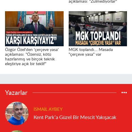
açıklaması: "Zulmediyorlar"
Özgür Özel'den 'çerçeve yasa'
MGK toplandı.... Masada
açıklaması: "Özensiz, kötü
"çerçeve yasa" var
hazırlanmış ve birçok teknik
eleştiriye açık bir teklif"
Yazarlar
İSMAIL AYBEY
Kent Park’a Güzel Bir Mescit Yakışacak