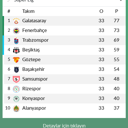
#
Takım
O
P
Galatasaray
33
77
1
Fenerbahçe
33
73
2
Trabzonspor
33
69
3
Beşiktaş
33
59
4
Göztepe
33
55
5
Başakşehir
33
54
6
Samsunspor
33
48
7
Rizespor
33
40
8
Konyaspor
33
40
9
Alanyaspor
33
37
10
Detaylar için tıklayın