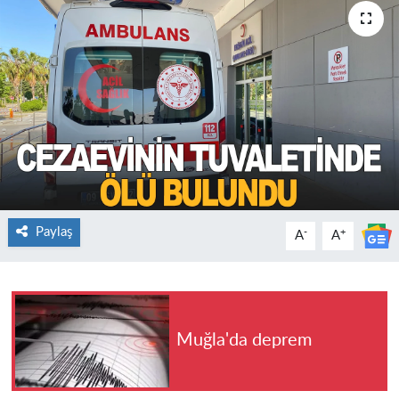
Paylaş
-
+
A
A
Muğla'da deprem