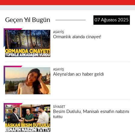
Geçen Yıl Bugün
07 Ağustos 2025
ASAYIŞ
Ormanlık alanda cinayet!
ASAYIŞ
Aleyna'dan acı haber geldi
SIYASET
Besim Dutlulu, Manisalı esnafın nabzını
tuttu