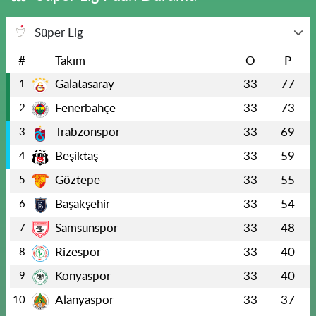
Süper Lig
#
Takım
O
P
Galatasaray
33
77
1
Fenerbahçe
33
73
2
Trabzonspor
33
69
3
Beşiktaş
33
59
4
Göztepe
33
55
5
Başakşehir
33
54
6
Samsunspor
33
48
7
Rizespor
33
40
8
Konyaspor
33
40
9
Alanyaspor
33
37
10