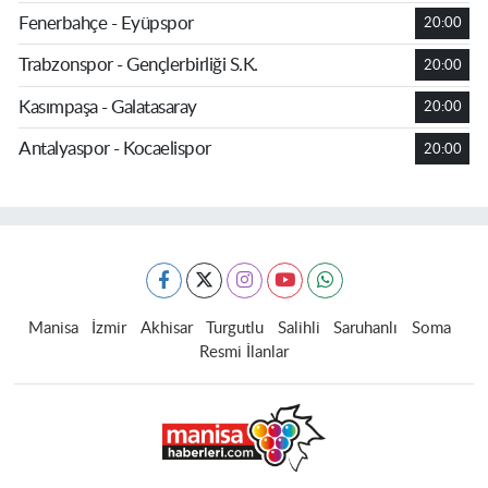
Fenerbahçe - Eyüpspor
20:00
Trabzonspor - Gençlerbirliği S.K.
20:00
Kasımpaşa - Galatasaray
20:00
Antalyaspor - Kocaelispor
20:00
Manisa
İzmir
Akhisar
Turgutlu
Salihli
Saruhanlı
Soma
Resmi İlanlar