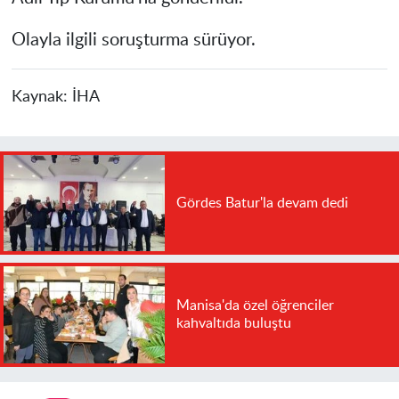
Olayla ilgili soruşturma sürüyor.
Kaynak:
İHA
Gördes Batur'la devam dedi
Manisa'da özel öğrenciler
kahvaltıda buluştu