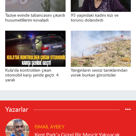
Taziye evinde tabancasını çıkardı
95 yaşındaki kadını kızı ve
husumetlilerini kovaladı
torunu dolandırdı
Kula'da kontrolden çıkan
Yangınların sessiz tanıklarından
otomobil karşı şeride geçti: 4
yürek burkan görüntüler
yaralı
Yazarlar
İSMAIL AYBEY
Kent Park’a Güzel Bir Mescit Yakışacak