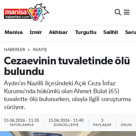
Manisa
Manisa Nöbetçi Eczaneler
Manisa
İzmir
Akhisar
Turgutlu
Salihli
Saru
İzmir
Manisa Hava Durumu
HABERLER
ASAYIŞ
Akhisar
Manisa Namaz Vakitleri
Cezaevinin tuvaletinde ölü
bulundu
Turgutlu
Manisa Trafik Yoğunluk Haritası
Aydın'ın Nazilli ilçesindeki Açık Ceza İnfaz
Salihli
Süper Lig Puan Durumu ve Fikstür
Kurumu'nda hükümlü olan Ahmet Bulat (65)
tuvalette ölü bulunurken, olayla ilgili soruşturma
Saruhanlı
Tüm Manşetler
sürüyor.
Soma
Son Dakika Haberleri
15.06.2026 - 11:35
15.06.2026 - 11:40
3
1
YAYINLANMA
GÜNCELLEME
PAYLAŞIM
OKUNMA
Resmi İlanlar
Haber Arşivi