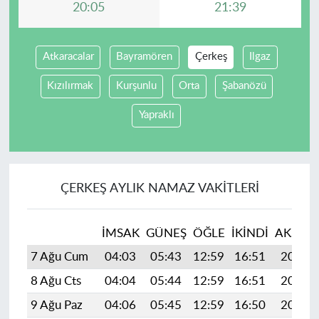
20:05
21:39
Atkaracalar
Bayramören
Çerkeş
Ilgaz
Kızılırmak
Kurşunlu
Orta
Şabanözü
Yapraklı
ÇERKEŞ AYLIK NAMAZ VAKITLERI
İMSAK
GÜNEŞ
ÖĞLE
İKINDI
AKŞAM
7 Ağu Cum
04:03
05:43
12:59
16:51
20:05
8 Ağu Cts
04:04
05:44
12:59
16:51
20:04
9 Ağu Paz
04:06
05:45
12:59
16:50
20:03