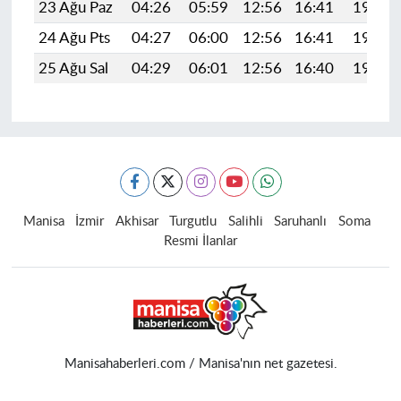
23 Ağu Paz
04:26
05:59
12:56
16:41
19:43
24 Ağu Pts
04:27
06:00
12:56
16:41
19:42
25 Ağu Sal
04:29
06:01
12:56
16:40
19:40
Manisa
İzmir
Akhisar
Turgutlu
Salihli
Saruhanlı
Soma
Resmi İlanlar
Manisahaberleri.com / Manisa'nın net gazetesi.