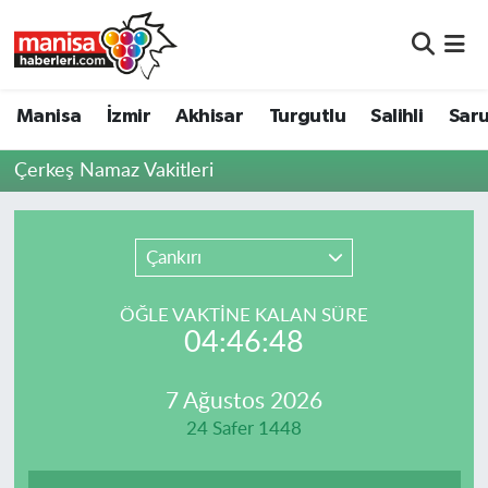
Manisa
Manisa Nöbetçi Eczaneler
Manisa
İzmir
Akhisar
Turgutlu
Salihli
Saru
İzmir
Manisa Hava Durumu
Çerkeş Namaz Vakitleri
Akhisar
Manisa Namaz Vakitleri
Turgutlu
Manisa Trafik Yoğunluk Haritası
Çankırı
Salihli
Süper Lig Puan Durumu ve Fikstür
ÖĞLE VAKTİNE KALAN SÜRE
04:46:48
Saruhanlı
Tüm Manşetler
7 Ağustos 2026
Soma
Son Dakika Haberleri
24 Safer 1448
Resmi İlanlar
Haber Arşivi