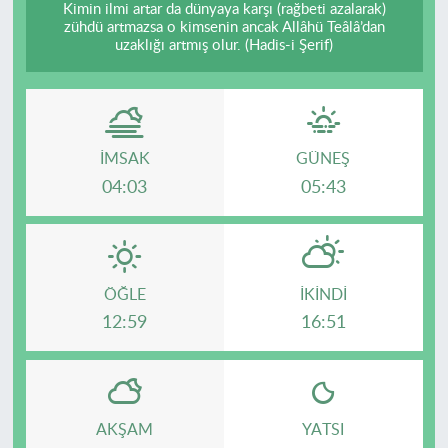
Kimin ilmi artar da dünyaya karşı (rağbeti azalarak)
zühdü artmazsa o kimsenin ancak Allâhü Teâlâ’dan
uzaklığı artmış olur. (Hadis-i Şerif)
İMSAK
GÜNEŞ
04:03
05:43
ÖĞLE
İKINDI
12:59
16:51
AKŞAM
YATSI