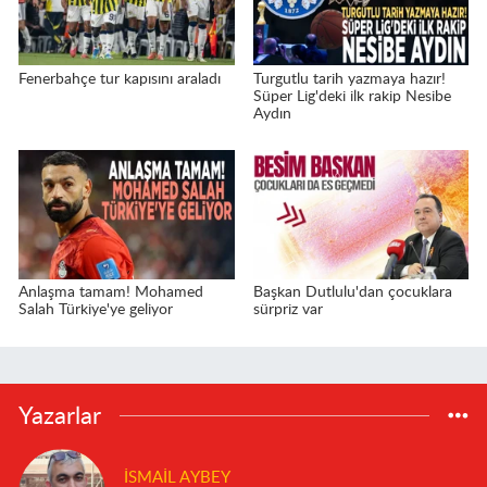
Fenerbahçe tur kapısını araladı
Turgutlu tarih yazmaya hazır!
Süper Lig'deki ilk rakip Nesibe
Aydın
Anlaşma tamam! Mohamed
Başkan Dutlulu'dan çocuklara
Salah Türkiye'ye geliyor
sürpriz var
Yazarlar
İSMAIL AYBEY