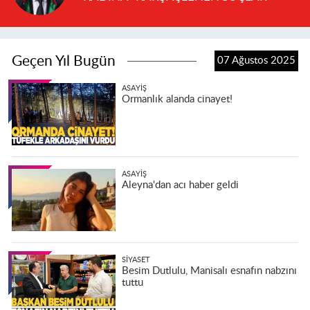
Geçen Yıl Bugün
07 Ağustos 2025
ASAYIŞ
Ormanlık alanda cinayet!
ASAYIŞ
Aleyna'dan acı haber geldi
SIYASET
Besim Dutlulu, Manisalı esnafın nabzını
tuttu