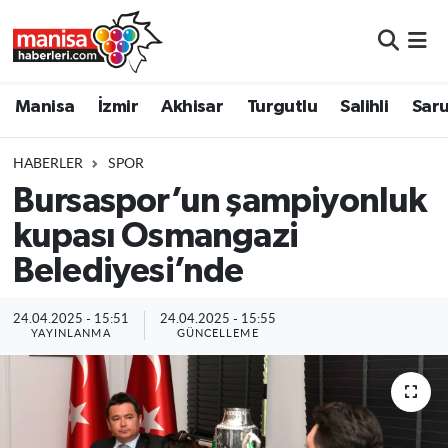
Manisa
Manisa Nöbetçi Eczaneler
Manisa
İzmir
Akhisar
Turgutlu
Salihli
Saru
İzmir
Manisa Hava Durumu
HABERLER
SPOR
Akhisar
Manisa Namaz Vakitleri
Bursaspor’un şampiyonluk
kupası Osmangazi
Turgutlu
Manisa Trafik Yoğunluk Haritası
Belediyesi’nde
Salihli
Süper Lig Puan Durumu ve Fikstür
24.04.2025 - 15:51
24.04.2025 - 15:55
Saruhanlı
Tüm Manşetler
YAYINLANMA
GÜNCELLEME
Soma
Son Dakika Haberleri
Resmi İlanlar
Haber Arşivi