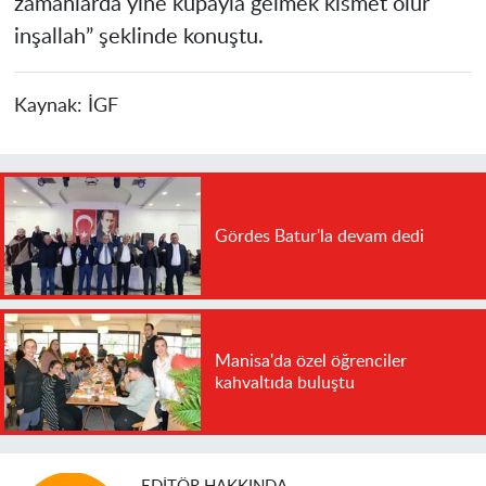
zamanlarda yine kupayla gelmek kısmet olur
inşallah” şeklinde konuştu.
Kaynak:
İGF
Gördes Batur'la devam dedi
Manisa'da özel öğrenciler
kahvaltıda buluştu