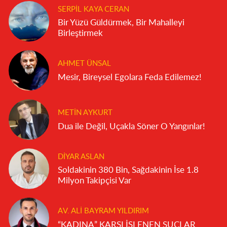
SERPIL KAYA CERAN
Bir Yüzü Güldürmek, Bir Mahalleyi
Birleştirmek
AHMET ÜNSAL
Mesir, Bireysel Egolara Feda Edilemez!
METIN AYKURT
Dua ile Değil, Uçakla Söner O Yangınlar!
DIYAR ASLAN
Soldakinin 380 Bin, Sağdakinin İse 1.8
Milyon Takipçisi Var
AV. ALI BAYRAM YILDIRIM
“KADINA” KARŞI İŞLENEN SUÇLAR