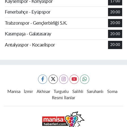
Kayserispor - Konyaspor
17:00
Fenerbahçe - Eyüpspor
20:00
Trabzonspor - Gençlerbirliği S.K.
20:00
Kasımpaşa - Galatasaray
20:00
Antalyaspor - Kocaelispor
20:00
Manisa
İzmir
Akhisar
Turgutlu
Salihli
Saruhanlı
Soma
Resmi İlanlar