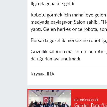
İlgi odağı haline geldi
Robotu görmek için mahalleye gelen v
medyada paylaşıyor. Salon sahibi, "H
yaptı. Gelen herkes önce robota, sonra
Bursa’da güzellik merkezine robot iş
Güzellik salonun maskotu olan robot,
da uğurlamayı unutmadı.
Kaynak:
İHA
EDITÖRÜN SEÇTIĞI
Gördes Batur'l