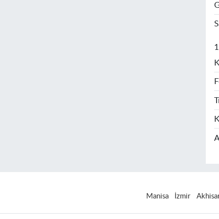
G
S
1
K
F
T
K
A
Manisa
İzmir
Akhisa