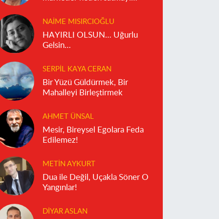
reddediyor?
NAIME MISIRCIOĞLU
HAYIRLI OLSUN… Uğurlu
Gelsin…
SERPIL KAYA CERAN
Bir Yüzü Güldürmek, Bir
Mahalleyi Birleştirmek
AHMET ÜNSAL
Mesir, Bireysel Egolara Feda
Edilemez!
METIN AYKURT
Dua ile Değil, Uçakla Söner O
Yangınlar!
DIYAR ASLAN