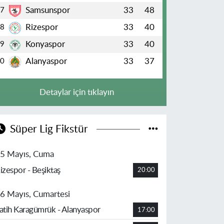
Samsunspor
33
48
7
Rizespor
33
40
8
Konyaspor
33
40
9
Alanyaspor
33
37
10
Detaylar için tıklayın
Süper Lig Fikstür
5 Mayıs, Cuma
izespor - Beşiktaş
20:00
6 Mayıs, Cumartesi
atih Karagümrük - Alanyaspor
17:00