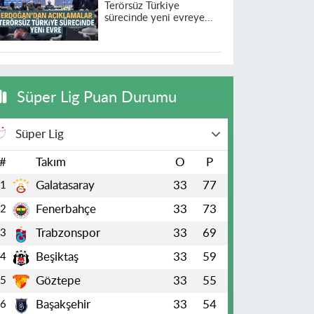
Terörsüz Türkiye
sürecinde yeni evreye
geçildi
Süper Lig Puan Durumu
Süper Lig
#
Takım
O
P
Galatasaray
33
77
1
Fenerbahçe
33
73
2
Trabzonspor
33
69
3
Beşiktaş
33
59
4
Göztepe
33
55
5
Başakşehir
33
54
6