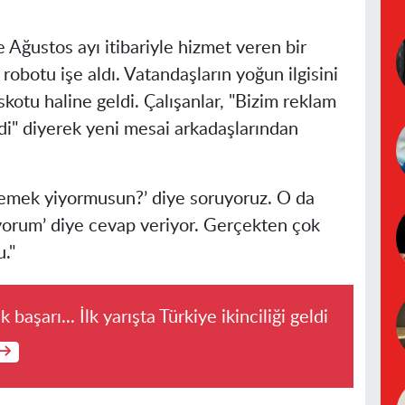
 Ağustos ayı itibariyle hizmet veren bir
 robotu işe aldı. Vatandaşların yoğun ilgisini
otu haline geldi. Çalışanlar, "Bizim reklam
di" diyerek yeni mesai arkadaşlarından
‘Yemek yiyormusun?’ diye soruyoruz. O da
ıyorum’ diye cevap veriyor. Gerçekten çok
."
başarı... İlk yarışta Türkiye ikinciliği geldi