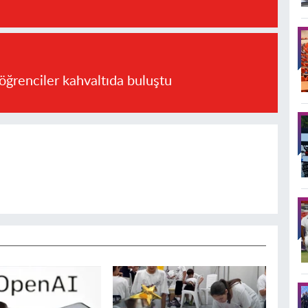
öğrenciler kahvaltıda buluştu