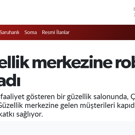
Saruhanlı
Soma
Resmi İlanlar
llik merkezine rob
adı
aaliyet gösteren bir güzellik salonunda, Çi
Güzellik merkezine gelen müşterileri kapıd
katkı sağlıyor.