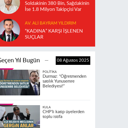
Soldakinin 380 Bin, Sağdakinin
İse 1.8 Milyon Takipçisi Var
AV. ALI BAYRAM YILDIRIM
“KADINA” KARŞI İŞLENEN
SUÇLAR
Geçen Yıl Bugün
08 Ağustos 2025
POLITIKA
Durmaz: “Öğretmenden
satılık Yunusemre
Belediyesi!”
KULA
CHP’li katip üyelerden
toplu istifa