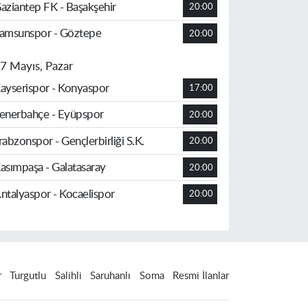
aziantep FK - Başakşehir
20:00
amsunspor - Göztepe
20:00
7 Mayıs, Pazar
ayserispor - Konyaspor
17:00
enerbahçe - Eyüpspor
20:00
rabzonspor - Gençlerbirliği S.K.
20:00
asımpaşa - Galatasaray
20:00
ntalyaspor - Kocaelispor
20:00
r
Turgutlu
Salihli
Saruhanlı
Soma
Resmi İlanlar