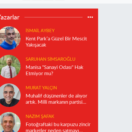
azarlar
İSMAIL AYBEY
Kent Park’a Güzel Bir Mescit
Yakışacak
SARUHAN SIMSAROĞLU
Manisa "Sanayi Odası" Hak
Etmiyor mu?
MURAT YALÇIN
Muhalif düşünenler de alıyor
artık. Milli markanın partisi
olmaz!
NAZIM ŞAFAK
Fotoğraftaki bu karpuzu zincir
marketler neden satmayı