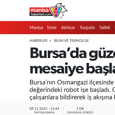
Manisa
Manisa Nöbetçi Eczaneler
Manisa
İzmir
Akhisar
Turgutlu
Salihli
İzmir
Manisa Hava Durumu
HABERLER
BILIM VE TEKNOLOJI
Akhisar
Manisa Namaz Vakitleri
Bursa’da güze
Turgutlu
Manisa Trafik Yoğunluk Haritası
mesaiye başl
Salihli
Süper Lig Puan Durumu ve Fikstür
Bursa’nın Osmangazi ilçesinde f
Saruhanlı
Tüm Manşetler
değerindeki robot işe başladı. 
çalışanlara bildirerek iş akışına 
Soma
Son Dakika Haberleri
09.11.2025 - 12:44
1 DK
Resmi İlanlar
Haber Arşivi
YAYINLANMA
OKUNMA SÜRESI