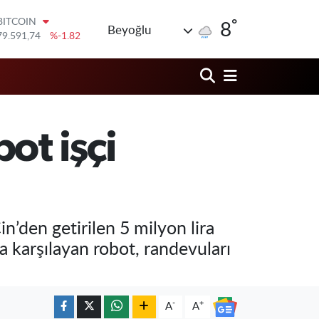
79.591,74
%-1.82
°
DOLAR
8
Beyoğlu
45,43620
%0.02
EURO
53,38690
%0.19
STERLİN
61,60380
%0.18
G.ALTIN
6862,09000
%0.19
ot işçi
BİST100
14.598,00
%0
n’den getirilen 5 milyon lira
a karşılayan robot, randevuları
-
+
A
A