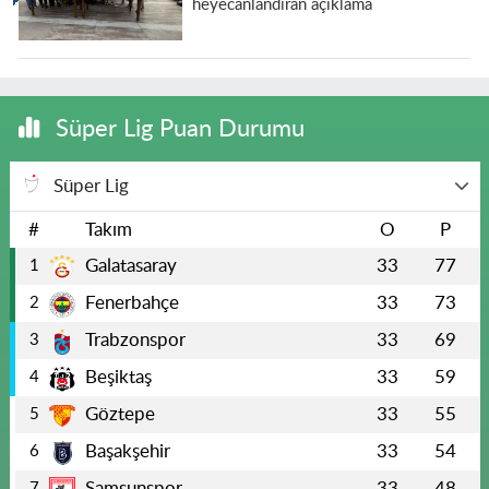
heyecanlandıran açıklama
Süper Lig Puan Durumu
Süper Lig
#
Takım
O
P
Galatasaray
33
77
1
Fenerbahçe
33
73
2
Trabzonspor
33
69
3
Beşiktaş
33
59
4
Göztepe
33
55
5
Başakşehir
33
54
6
Samsunspor
33
48
7