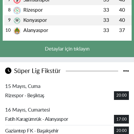
Rizespor
33
40
8
Konyaspor
33
40
9
Alanyaspor
33
37
10
Detaylar için tıklayın
Süper Lig Fikstür
15 Mayıs, Cuma
Rizespor - Beşiktaş
20:00
16 Mayıs, Cumartesi
Fatih Karagümrük - Alanyaspor
17:00
Gaziantep FK - Başakşehir
20:00