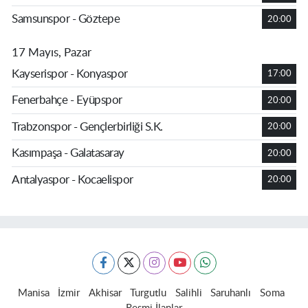
Samsunspor - Göztepe
20:00
17 Mayıs, Pazar
Kayserispor - Konyaspor
17:00
Fenerbahçe - Eyüpspor
20:00
Trabzonspor - Gençlerbirliği S.K.
20:00
Kasımpaşa - Galatasaray
20:00
Antalyaspor - Kocaelispor
20:00
Manisa
İzmir
Akhisar
Turgutlu
Salihli
Saruhanlı
Soma