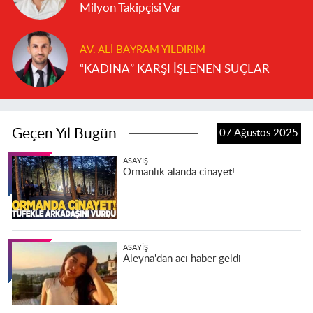
Milyon Takipçisi Var
AV. ALI BAYRAM YILDIRIM
“KADINA” KARŞI İŞLENEN SUÇLAR
Geçen Yıl Bugün
07 Ağustos 2025
ASAYIŞ
Ormanlık alanda cinayet!
ASAYIŞ
Aleyna'dan acı haber geldi