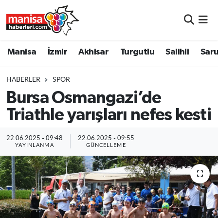
Manisa
Manisa Nöbetçi Eczaneler
Manisa
İzmir
Akhisar
Turgutlu
Salihli
Saru
İzmir
Manisa Hava Durumu
HABERLER
SPOR
Akhisar
Manisa Namaz Vakitleri
Bursa Osmangazi’de
Triathle yarışları nefes kesti
Turgutlu
Manisa Trafik Yoğunluk Haritası
Salihli
Süper Lig Puan Durumu ve Fikstür
22.06.2025 - 09:48
22.06.2025 - 09:55
YAYINLANMA
GÜNCELLEME
Saruhanlı
Tüm Manşetler
Soma
Son Dakika Haberleri
Resmi İlanlar
Haber Arşivi