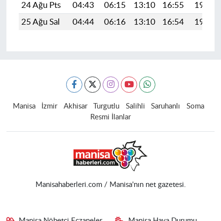
24 Ağu Pts
04:43
06:15
13:10
16:55
19:56
25 Ağu Sal
04:44
06:16
13:10
16:54
19:54
Manisa
İzmir
Akhisar
Turgutlu
Salihli
Saruhanlı
Soma
Resmi İlanlar
Manisahaberleri.com / Manisa'nın net gazetesi.
Manisa Nöbetçi Eczaneler
Manisa Hava Durumu