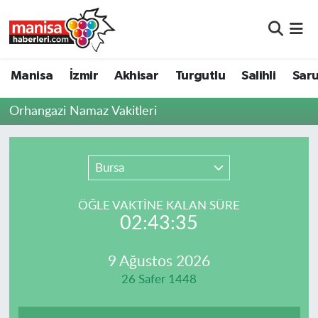
Manisa
Manisa Nöbetçi Eczaneler
Manisa
İzmir
Akhisar
Turgutlu
Salihli
Saru
İzmir
Manisa Hava Durumu
Orhangazi Namaz Vakitleri
Akhisar
Manisa Namaz Vakitleri
Turgutlu
Manisa Trafik Yoğunluk Haritası
Bursa
Salihli
Süper Lig Puan Durumu ve Fikstür
ÖĞLE VAKTİNE KALAN SÜRE
02:43:35
Saruhanlı
Tüm Manşetler
9 Ağustos 2026
Soma
Son Dakika Haberleri
26 Safer 1448
Resmi İlanlar
Haber Arşivi