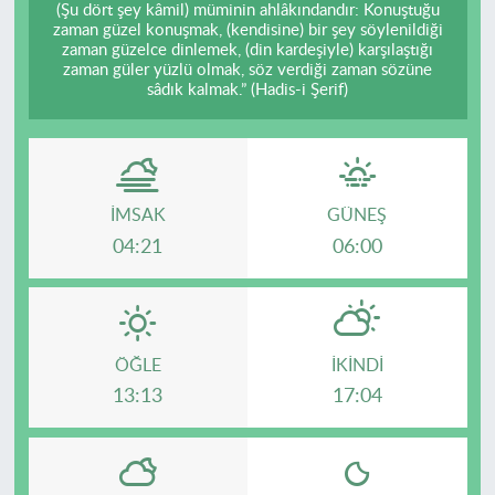
(Şu dört şey kâmil) müminin ahlâkındandır: Konuştuğu
zaman güzel konuşmak, (kendisine) bir şey söylenildiği
zaman güzelce dinlemek, (din kardeşiyle) karşılaştığı
zaman güler yüzlü olmak, söz verdiği zaman sözüne
sâdık kalmak.” (Hadis-i Şerif)
İMSAK
GÜNEŞ
04:21
06:00
ÖĞLE
İKINDI
13:13
17:04