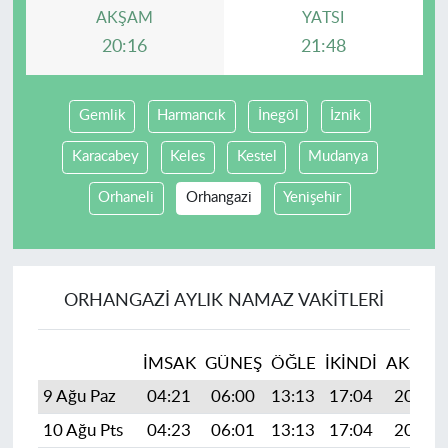
AKŞAM
YATSI
20:16
21:48
Gemlik
Harmancık
İnegöl
İznik
Karacabey
Keles
Kestel
Mudanya
Orhaneli
Orhangazi
Yenişehir
ORHANGAZI AYLIK NAMAZ VAKITLERI
İMSAK
GÜNEŞ
ÖĞLE
İKINDI
AKŞAM
9 Ağu Paz
04:21
06:00
13:13
17:04
20:16
10 Ağu Pts
04:23
06:01
13:13
17:04
20:15