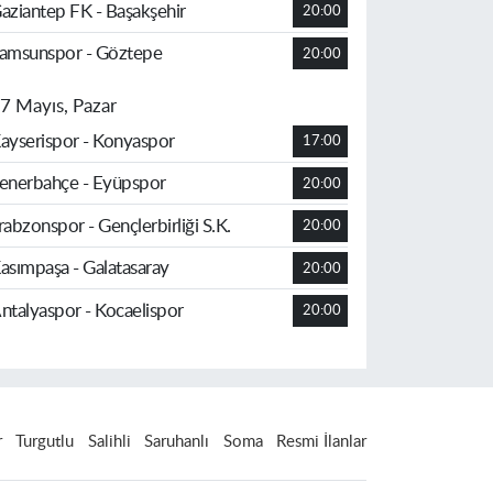
aziantep FK - Başakşehir
20:00
amsunspor - Göztepe
20:00
7 Mayıs, Pazar
ayserispor - Konyaspor
17:00
enerbahçe - Eyüpspor
20:00
rabzonspor - Gençlerbirliği S.K.
20:00
asımpaşa - Galatasaray
20:00
ntalyaspor - Kocaelispor
20:00
r
Turgutlu
Salihli
Saruhanlı
Soma
Resmi İlanlar