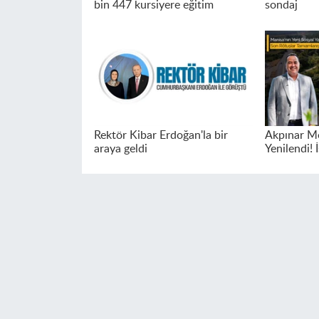
bin 447 kursiyere eğitim
sondaj
Rektör Kibar Erdoğan'la bir
Akpınar Me
araya geldi
Yenilendi! İ