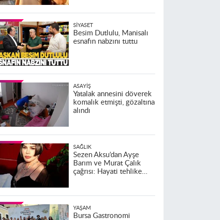
SIYASET
Besim Dutlulu, Manisalı
esnafın nabzını tuttu
ASAYIŞ
Yatalak annesini döverek
komalık etmişti, gözaltına
alındı
SAĞLIK
Sezen Aksu’dan Ayşe
Barım ve Murat Çalık
çağrısı: Hayati tehlike
altındalar
YAŞAM
Bursa Gastronomi