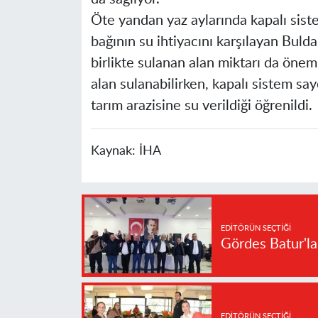
Öte yandan yaz aylarında kapalı sis
bağının su ihtiyacını karşılayan Buld
birlikte sulanan alan miktarı da önem
alan sulanabilirken, kapalı sistem s
tarım arazisine su verildiği öğrenildi.
Kaynak:
İHA
EDITÖRÜN SEÇTIĞI
Gördes Batur'l
EDITÖRÜN SEÇTIĞI