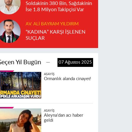
Soldakinin 380 Bin, Sağdakinin
İse 1.8 Milyon Takipçisi Var
AV. ALI BAYRAM YILDIRIM
“KADINA” KARŞI İŞLENEN
SUÇLAR
Geçen Yıl Bugün
07 Ağustos 2025
ASAYIŞ
Ormanlık alanda cinayet!
ASAYIŞ
Aleyna'dan acı haber
geldi