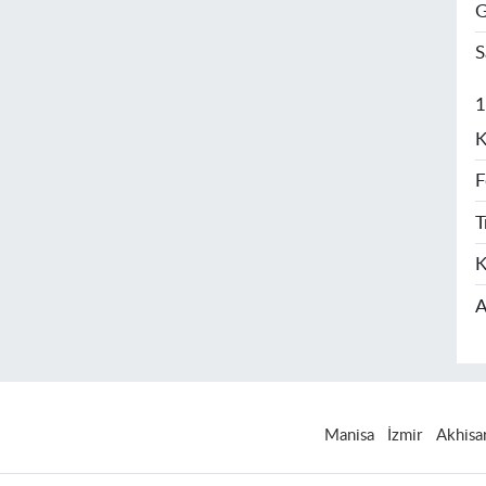
G
S
1
K
F
T
K
A
Manisa
İzmir
Akhisa