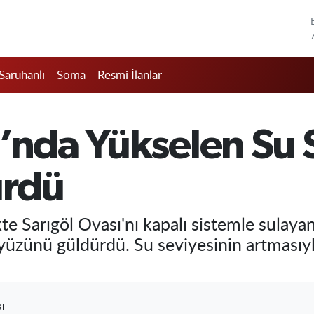
Saruhanlı
Soma
Resmi İlanlar
’nda Yükselen Su 
ürdü
rlikte Sarıgöl Ovası'nı kapalı sistemle sulay
 yüzünü güldürdü. Su seviyesinin artmasıyla
I