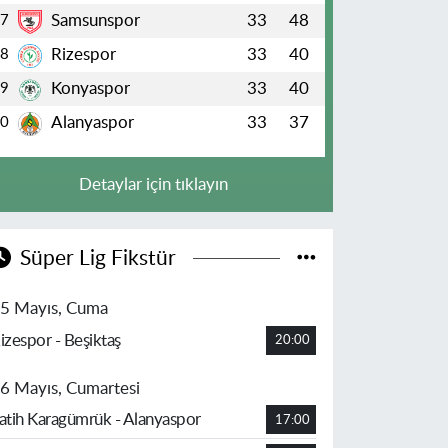
Samsunspor
33
48
7
Rizespor
33
40
8
Konyaspor
33
40
9
Alanyaspor
33
37
10
Detaylar için tıklayın
Süper Lig Fikstür
5 Mayıs, Cuma
izespor - Beşiktaş
20:00
6 Mayıs, Cumartesi
atih Karagümrük - Alanyaspor
17:00