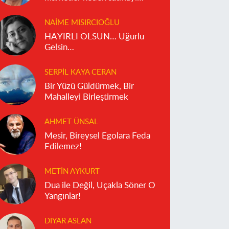
reddediyor?
NAIME MISIRCIOĞLU
HAYIRLI OLSUN… Uğurlu
Gelsin…
SERPIL KAYA CERAN
Bir Yüzü Güldürmek, Bir
Mahalleyi Birleştirmek
AHMET ÜNSAL
Mesir, Bireysel Egolara Feda
Edilemez!
METIN AYKURT
Dua ile Değil, Uçakla Söner O
Yangınlar!
DIYAR ASLAN