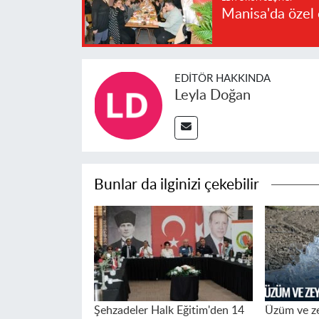
Manisa'da özel 
EDITÖR HAKKINDA
Leyla Doğan
Bunlar da ilginizi çekebilir
Şehzadeler Halk Eğitim'den 14
Üzüm ve ze