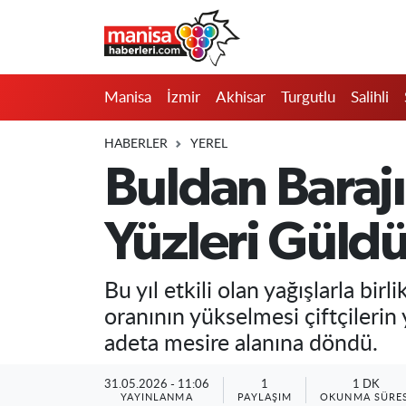
Manisa
Manisa Nöbetçi Eczaneler
Manisa
İzmir
Akhisar
Turgutlu
Salihli
İzmir
Manisa Hava Durumu
HABERLER
YEREL
Akhisar
Manisa Namaz Vakitleri
Buldan Barajı
Turgutlu
Manisa Trafik Yoğunluk Haritası
Yüzleri Güld
Salihli
Süper Lig Puan Durumu ve Fikstür
Bu yıl etkili olan yağışlarla bi
Saruhanlı
Tüm Manşetler
oranının yükselmesi çiftçilerin
adeta mesire alanına döndü.
Soma
Son Dakika Haberleri
31.05.2026 - 11:06
1
1 DK
Resmi İlanlar
Haber Arşivi
YAYINLANMA
PAYLAŞIM
OKUNMA SÜRES