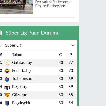
Festivali nefes kesecek!
Başkan Bozbey’den
heyecanlandıran açıklama
Süper Lig Puan Durumu
Süper Lig
#
Takım
O
P
Galatasaray
33
77
1
Fenerbahçe
33
73
2
Trabzonspor
33
69
3
Beşiktaş
33
59
4
Göztepe
33
55
5
Başakşehir
33
54
6