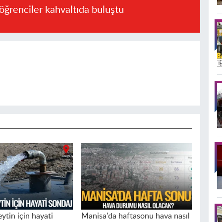
öğrenciler kahvaltıda buluştu
ytin için hayati
Manisa'da haftasonu hava nasıl