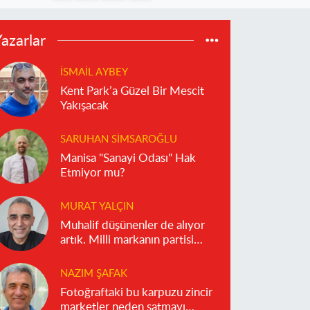
azarlar
İSMAIL AYBEY
Kent Park’a Güzel Bir Mescit
Yakışacak
SARUHAN SIMSAROĞLU
Manisa "Sanayi Odası" Hak
Etmiyor mu?
MURAT YALÇIN
Muhalif düşünenler de alıyor
artık. Milli markanın partisi
olmaz!
NAZIM ŞAFAK
Fotoğraftaki bu karpuzu zincir
marketler neden satmayı