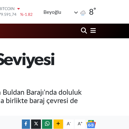
BITCOIN
79.591,74
%-1.82
°
8
Beyoğlu
DOLAR
45,43620
%0.02
EURO
53,38690
%0.19
STERLİN
61,60380
%0.18
G.ALTIN
Seviyesi
6862,09000
%0.19
BİST100
14.598,00
%0
an Buldan Barajı'nda doluluk
 birlikte baraj çevresi de
-
+
A
A