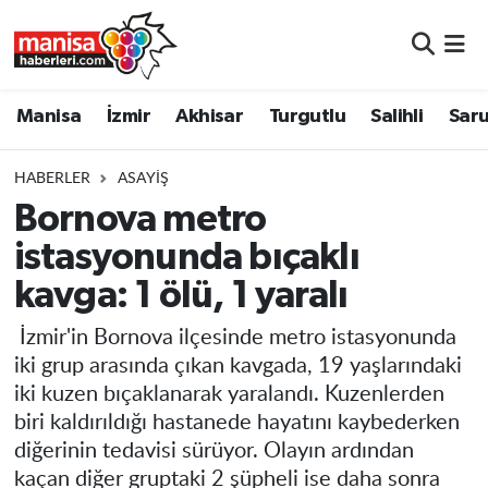
Manisa
Manisa Nöbetçi Eczaneler
Manisa
İzmir
Akhisar
Turgutlu
Salihli
Saru
İzmir
Manisa Hava Durumu
HABERLER
ASAYIŞ
Akhisar
Manisa Namaz Vakitleri
Bornova metro
istasyonunda bıçaklı
Turgutlu
Manisa Trafik Yoğunluk Haritası
kavga: 1 ölü, 1 yaralı
Salihli
Süper Lig Puan Durumu ve Fikstür
İzmir'in Bornova ilçesinde metro istasyonunda
Saruhanlı
Tüm Manşetler
iki grup arasında çıkan kavgada, 19 yaşlarındaki
iki kuzen bıçaklanarak yaralandı. Kuzenlerden
Soma
Son Dakika Haberleri
biri kaldırıldığı hastanede hayatını kaybederken
diğerinin tedavisi sürüyor. Olayın ardından
Resmi İlanlar
Haber Arşivi
kaçan diğer gruptaki 2 şüpheli ise daha sonra