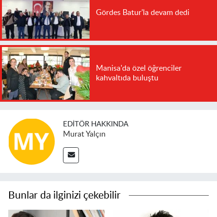
Gördes Batur'la devam dedi
Manisa'da özel öğrenciler
kahvaltıda buluştu
EDITÖR HAKKINDA
Murat Yalçın
Bunlar da ilginizi çekebilir