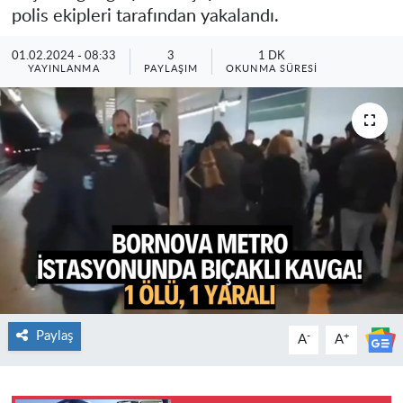
polis ekipleri tarafından yakalandı.
01.02.2024 - 08:33
3
1 DK
YAYINLANMA
PAYLAŞIM
OKUNMA SÜRESI
Paylaş
-
+
A
A