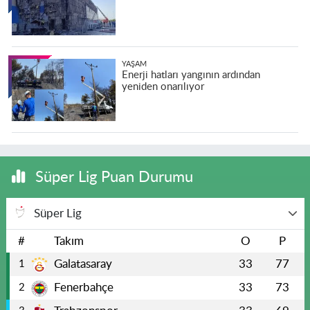
YAŞAM
Enerji hatları yangının ardından
yeniden onarılıyor
Süper Lig Puan Durumu
Süper Lig
#
Takım
O
P
Galatasaray
33
77
1
Fenerbahçe
33
73
2