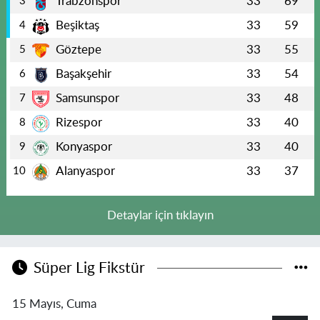
Trabzonspor
33
69
3
Beşiktaş
33
59
4
Göztepe
33
55
5
Başakşehir
33
54
6
Samsunspor
33
48
7
Rizespor
33
40
8
Konyaspor
33
40
9
Alanyaspor
33
37
10
Detaylar için tıklayın
Süper Lig Fikstür
15 Mayıs, Cuma