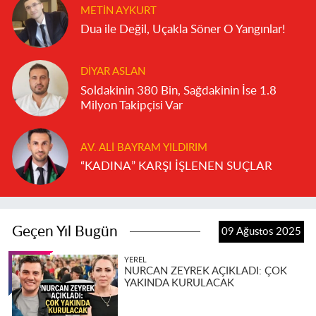
METIN AYKURT
Dua ile Değil, Uçakla Söner O Yangınlar!
DIYAR ASLAN
Soldakinin 380 Bin, Sağdakinin İse 1.8
Milyon Takipçisi Var
AV. ALI BAYRAM YILDIRIM
“KADINA” KARŞI İŞLENEN SUÇLAR
Geçen Yıl Bugün
09 Ağustos 2025
YEREL
NURCAN ZEYREK AÇIKLADI: ÇOK
YAKINDA KURULACAK