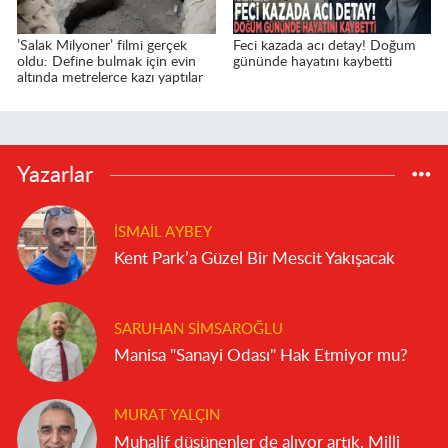
’Salak Milyoner’ filmi gerçek
Feci kazada acı detay! Doğum
oldu: Define bulmak için evin
gününde hayatını kaybetti
altında metrelerce kazı yaptılar
Yazarlar
İSMAIL AYBEY
Kent Park’a Güzel Bir Mescit Yakışacak
SARUHAN SIMSAROĞLU
Manisa "Sanayi Odası" Hak Etmiyor mu?
MURAT YALÇIN
Muhalif düşünenler de alıyor artık. Milli