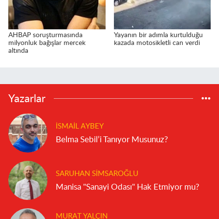
AHBAP soruşturmasında
Yayanın bir adımla kurtulduğu
milyonluk bağışlar mercek
kazada motosikletli can verdi
altında
Yazarlar
İSMAIL AYBEY
Belma Sebil’i Tanıyor Musunuz?
SARUHAN SIMSAROĞLU
Manisa "Sanayi Odası" Hak Etmiyor mu?
MURAT YALÇIN