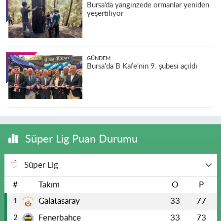
Bursa’da yangınzede ormanlar yeniden
yeşertiliyor
GÜNDEM
Bursa'da B Kafe'nin 9. şubesi açıldı
Süper Lig Puan Durumu
Süper Lig
#
Takım
O
P
Galatasaray
33
77
1
Fenerbahçe
33
73
2