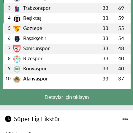
Trabzonspor
33
69
3
Beşiktaş
33
59
4
Göztepe
33
55
5
Başakşehir
33
54
6
Samsunspor
33
48
7
Rizespor
33
40
8
Konyaspor
33
40
9
Alanyaspor
33
37
10
Detaylar için tıklayın
Süper Lig Fikstür