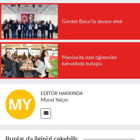
Gördes Batur'la devam dedi
Manisa'da özel öğrenciler
kahvaltıda buluştu
EDITÖR HAKKINDA
Murat Yalçın
Bunlar da ilginizi çekebilir