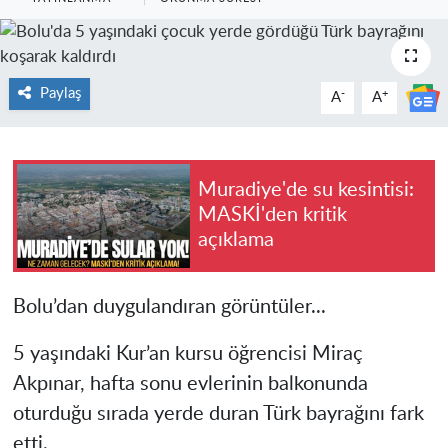
Paylaş
-
+
A
A
Muradiye'de su kesintisi:
MASKİ'den kritik
açıklama
Bolu’dan duygulandıran görüntüler...
5 yaşındaki Kur’an kursu öğrencisi Miraç
Akpınar, hafta sonu evlerinin balkonunda
oturduğu sırada yerde duran Türk bayrağını fark
etti.