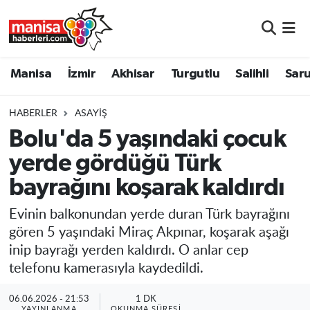
Manisa
Manisa Nöbetçi Eczaneler
Manisa
İzmir
Akhisar
Turgutlu
Salihli
Saru
İzmir
Manisa Hava Durumu
HABERLER
ASAYIŞ
Akhisar
Manisa Namaz Vakitleri
Bolu'da 5 yaşındaki çocuk
yerde gördüğü Türk
Turgutlu
Manisa Trafik Yoğunluk Haritası
bayrağını koşarak kaldırdı
Salihli
Süper Lig Puan Durumu ve Fikstür
Evinin balkonundan yerde duran Türk bayrağını
Saruhanlı
Tüm Manşetler
gören 5 yaşındaki Miraç Akpınar, koşarak aşağı
inip bayrağı yerden kaldırdı. O anlar cep
Soma
Son Dakika Haberleri
telefonu kamerasıyla kaydedildi.
Resmi İlanlar
Haber Arşivi
06.06.2026 - 21:53
1 DK
YAYINLANMA
OKUNMA SÜRESI