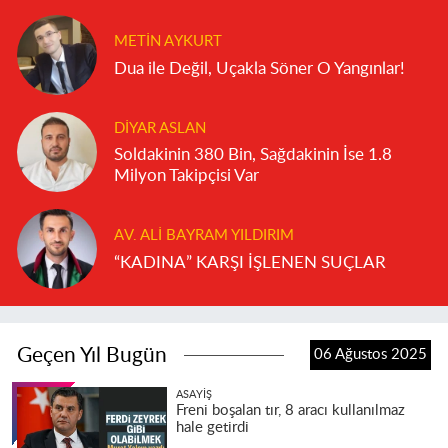
METIN AYKURT
Dua ile Değil, Uçakla Söner O Yangınlar!
DIYAR ASLAN
Soldakinin 380 Bin, Sağdakinin İse 1.8
Milyon Takipçisi Var
AV. ALI BAYRAM YILDIRIM
“KADINA” KARŞI İŞLENEN SUÇLAR
Geçen Yıl Bugün
06 Ağustos 2025
ASAYIŞ
Freni boşalan tır, 8 aracı kullanılmaz
hale getirdi