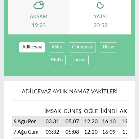
AKŞAM
YATSI
19:23
20:52
Adilcevaz
Ahlat
Güroymak
Hizan
Mutki
Tatvan
ADILCEVAZ AYLIK NAMAZ VAKITLERI
İMSAK
GÜNEŞ
ÖĞLE
İKINDI
AKŞAM
6 Ağu Per
03:31
05:07
12:20
16:10
19:23
7 Ağu Cum
03:32
05:08
12:20
16:09
19:22