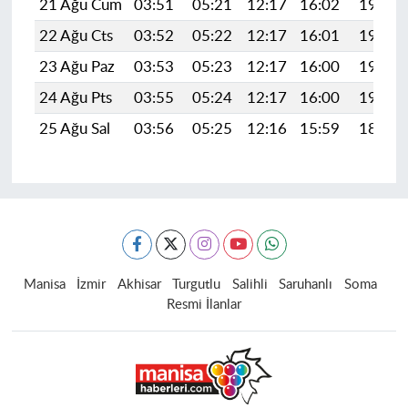
21 Ağu Cum
03:51
05:21
12:17
16:02
19:04
22 Ağu Cts
03:52
05:22
12:17
16:01
19:02
23 Ağu Paz
03:53
05:23
12:17
16:00
19:01
24 Ağu Pts
03:55
05:24
12:17
16:00
19:00
25 Ağu Sal
03:56
05:25
12:16
15:59
18:58
Manisa
İzmir
Akhisar
Turgutlu
Salihli
Saruhanlı
Soma
Resmi İlanlar