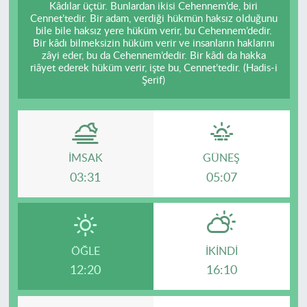
Kâdılar üçtür. Bunlardan ikisi Cehennem’de, biri
Cennet’tedir. Bir adam, verdiği hükmün haksız olduğunu
bile bile haksız yere hüküm verir, bu Cehennem’dedir.
Bir kâdı bilmeksizin hüküm verir ve insanların haklarını
zâyi eder, bu da Cehennem’dedir. Bir kâdı da hakka
riâyet ederek hüküm verir, işte bu, Cennet’tedir. (Hadis-i
Şerif)
İMSAK
GÜNEŞ
03:31
05:07
ÖĞLE
İKINDI
12:20
16:10