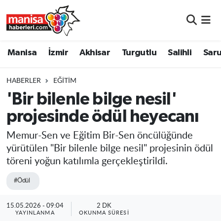
Manisa
Manisa Nöbetçi Eczaneler
Manisa
İzmir
Akhisar
Turgutlu
Salihli
Saru
İzmir
Manisa Hava Durumu
HABERLER
EĞITIM
Akhisar
Manisa Namaz Vakitleri
'Bir bilenle bilge nesil'
projesinde ödül heyecanı
Turgutlu
Manisa Trafik Yoğunluk Haritası
Memur-Sen ve Eğitim Bir-Sen öncülüğünde
Salihli
Süper Lig Puan Durumu ve Fikstür
yürütülen "Bir bilenle bilge nesil" projesinin ödül
töreni yoğun katılımla gerçekleştirildi.
Saruhanlı
Tüm Manşetler
#Ödül
Soma
Son Dakika Haberleri
15.05.2026 - 09:04
2 DK
Resmi İlanlar
Haber Arşivi
YAYINLANMA
OKUNMA SÜRESI