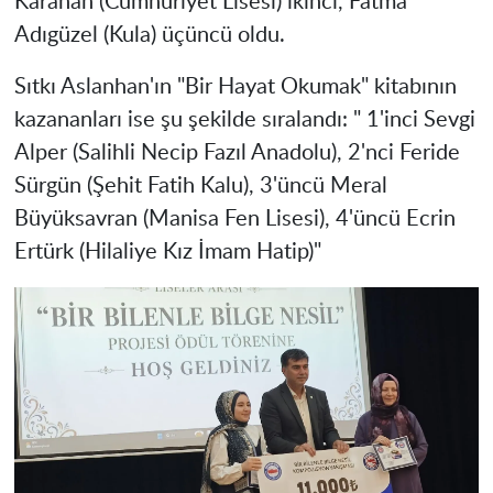
Karahan (Cumhuriyet Lisesi) ikinci, Fatma
Adıgüzel (Kula) üçüncü oldu.
Sıtkı Aslanhan'ın "Bir Hayat Okumak" kitabının
kazananları ise şu şekilde sıralandı: " 1'inci Sevgi
Alper (Salihli Necip Fazıl Anadolu), 2'nci Feride
Sürgün (Şehit Fatih Kalu), 3'üncü Meral
Büyüksavran (Manisa Fen Lisesi), 4'üncü Ecrin
Ertürk (Hilaliye Kız İmam Hatip)"