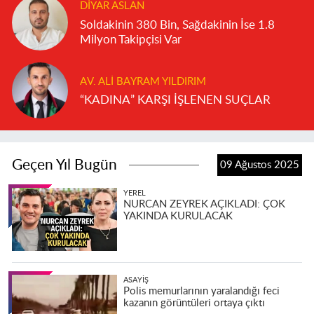
DIYAR ASLAN
Soldakinin 380 Bin, Sağdakinin İse 1.8
Milyon Takipçisi Var
AV. ALI BAYRAM YILDIRIM
“KADINA” KARŞI İŞLENEN SUÇLAR
Geçen Yıl Bugün
09 Ağustos 2025
YEREL
NURCAN ZEYREK AÇIKLADI: ÇOK
YAKINDA KURULACAK
ASAYIŞ
Polis memurlarının yaralandığı feci
kazanın görüntüleri ortaya çıktı