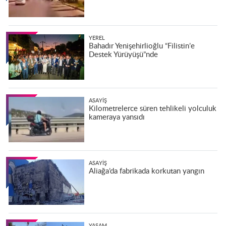
YEREL
Bahadır Yenişehirlioğlu “Filistin’e
Destek Yürüyüşü”nde
ASAYIŞ
Kilometrelerce süren tehlikeli yolculuk
kameraya yansıdı
ASAYIŞ
Aliağa’da fabrikada korkutan yangın
YAŞAM