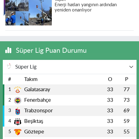
Enerji hatları yangının ardından
yeniden onarılıyor
Süper Lig Puan Durumu
Süper Lig
#
Takım
O
P
Galatasaray
33
77
1
Fenerbahçe
33
73
2
Trabzonspor
33
69
3
Beşiktaş
33
59
4
Göztepe
33
55
5