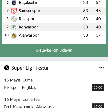
Başakşehir
33
54
6
Samsunspor
33
48
7
Rizespor
33
40
8
Konyaspor
33
40
9
Alanyaspor
33
37
10
Detaylar için tıklayın
Süper Lig Fikstür
15 Mayıs, Cuma
Rizespor - Beşiktaş
20:00
16 Mayıs, Cumartesi
Fatih Karagümrük - Alanyaspor
17:00