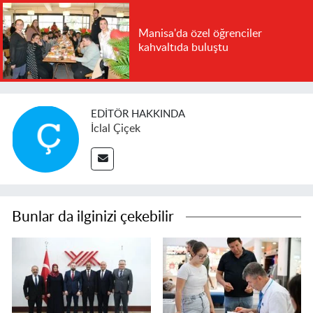
Manisa'da özel öğrenciler
kahvaltıda buluştu
EDITÖR HAKKINDA
İclal Çiçek
Bunlar da ilginizi çekebilir